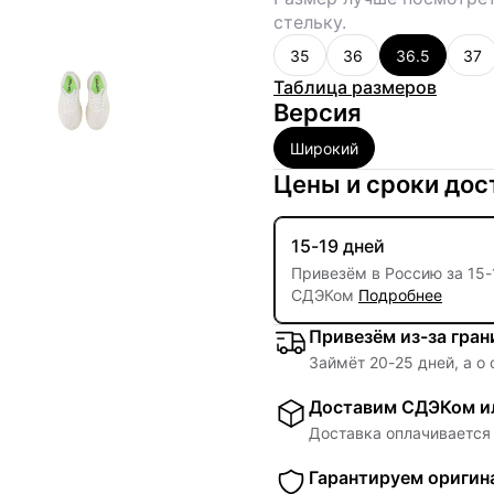
стельку.
35
36
36.5
37
Таблица размеров
Версия
Широкий
Цены и сроки дос
15-19 дней
Привезём в Россию за
15
-
СДЭКом
Подробнее
Привезём из-за гра
Займёт
20
-
25
дней, а о
Доставим СДЭКом ил
Доставка оплачивается 
Гарантируем оригин