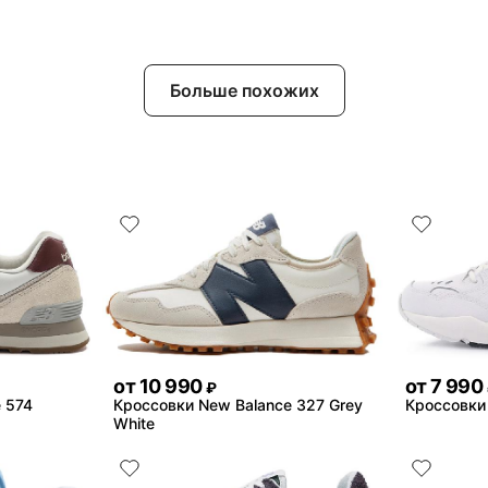
Больше похожих
от
10 990
от
7 990
₽
 574
Кроссовки New Balance 327 Grey
Кроссовки
White