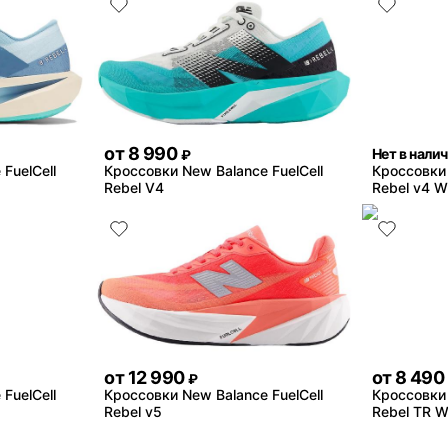
от
8 990
Нет в нали
₽
FuelCell
Кроссовки New Balance FuelCell
Кроссовки 
Rebel V4
Rebel v4 W
от
12 990
от
8 490
₽
FuelCell
Кроссовки New Balance FuelCell
Кроссовки 
Rebel v5
Rebel TR W