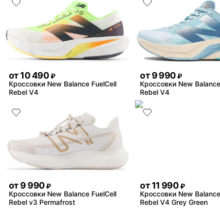
от
10 490
от
9 990
₽
₽
Кроссовки New Balance FuelCell
Кроссовки New Balance 
Rebel V4
Rebel V4
от
9 990
от
11 990
₽
₽
Кроссовки New Balance FuelCell
Кроссовки New Balance 
Rebel v3 Permafrost
Rebel V4 Grey Green