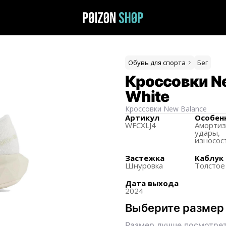
Обувь для спорта
Бег
Кроссовки Ne
White
Кроссовки
New Balance
Артикул
Особен
WFCXLJ4
Аморти
удары,
износос
Застежка
Каблук
Шнуровка
Толстое
Дата выхода
2024
Выберите размер
Размер лучше посмотрет