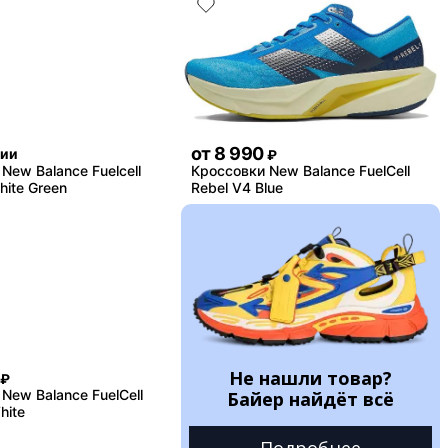
от
8 990
чии
₽
New Balance Fuelcell
Кроссовки New Balance FuelCell
hite Green
Rebel V4 Blue
Не нашли товар?
₽
New Balance FuelCell
Байер найдёт всё
hite