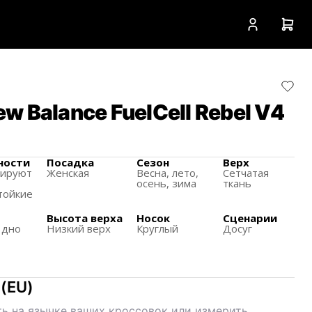
w Balance FuelCell Rebel V4
ности
Посадка
Сезон
Верх
зируют
Женская
Весна, лето,
Сетчатая
осень, зима
ткань
тойкие
Высота верха
Носок
Сценарии
 дно
Низкий верх
Круглый
Досуг
(
EU
)
ь на язычке ваших кроссовок или измерить