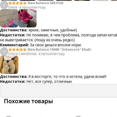
New Balance 580 Pink
Е
Елена
·
в прошлом году
Достоинства:
яркие, заметные, удобные)
Недостатки:
Не понимаю, в чем проблема, полгода запах кит
не выветривается. (Ношу их очень редко)
Комментарий:
За свои деньги вполне норм.
New Balance 1906R "Urbancore" Khaki
О
Ольга Самойлова
·
в прошлом году
Достоинства:
Я в восторге, то что я хотела, удачи всем!!!
Недостатки:
Нет, все супер, отличнын
Похожие товары