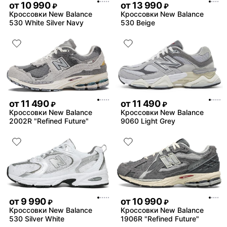
от
10 990
от
13 990
₽
₽
Кроссовки New Balance
Кроссовки New Balance
530 White Silver Navy
530 Beige
от
11 490
от
11 490
₽
₽
Кроссовки New Balance
Кроссовки New Balance
2002R "Refined Future"
9060 Light Grey
от
9 990
от
10 990
₽
₽
Кроссовки New Balance
Кроссовки New Balance
530 Silver White
1906R "Refined Future"