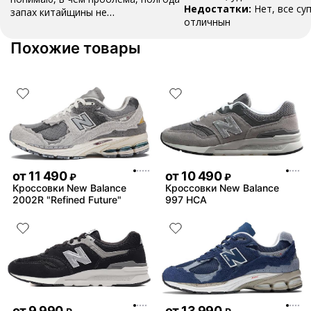
Недостатки:
Нет, все су
запах китайщины не
отличнын
выветривается. (Ношу их очень
редко)
Комментарий:
За свои
Похожие товары
деньги вполне норм.
от
11 490
от
10 490
₽
₽
Кроссовки New Balance
Кроссовки New Balance
2002R "Refined Future"
997 HCA
от
9 990
от
13 990