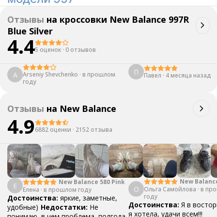
Отзывы
на
кроссовки New Balance 997R
Blue Silver
4.4
5 оценок
·
0 отзывов
П
A
Arseniy Shevchenko
·
в прошлом
Павел
·
4 месяца назад
году
Отзывы
на
New Balance
4.9
6882 оценки
·
2152 отзыва
New Balanc
New Balance 580 Pink
Е
О
Ольга Самойлова
"Urbancore"
·
в пр
Елена
·
в прошлом году
году
Достоинства:
яркие, заметные,
Достоинства:
Я в востор
удобные)
Недостатки:
Не
я хотела, удачи всем!!!
понимаю, в чем проблема, полгода