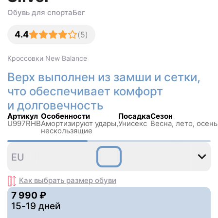
Обувь для спорта
Бег
4.4
(
5
)
Кроссовки
New Balance
Верх выполнен из замши и сетки,
что обеспечивает комфорт
и долговечность
Артикул
Особенности
Посадка
Сезон
U997RHB
Амортизируют удары,
Унисекс
Весна, лето, осень
нескользящиe
36
37
37
38
38
3
EU
,5
,5
Как выбрать размер
обуви
7 990 ₽
15-19 дней