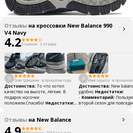
Отзывы
на
кроссовки New Balance 990
V4 Navy
4.2
5 оценок
·
2 отзыва
О
И
Олег Шишкин
·
в прошлом году
Имя скрыто
·
в прошлом
Достоинства:
То что хотел:
Достоинства:
New balan
качество на высоте, лёгкие. В
удобно
Недостатки:
подарок носочки
-
Комментарий:
Пользу
положили.Спасибо!
Недостатки:
второй сезон для повсед
Их нет
Комментарий:
Заказывал в
носки, как новые, отличн
первый раз и думаю не в последний.
Отзывы
на
New Balance
Пришло всё в срок. Молодцы!
4.9
6877 оценок
·
2150 отзывов