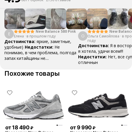
New Balanc
New Balance 580 Pink
Е
О
Ольга Самойлова
"Urbancore"
·
в пр
Елена
·
в прошлом году
году
Достоинства:
яркие, заметные,
Достоинства:
Я в востор
удобные)
Недостатки:
Не
я хотела, удачи всем!!!
понимаю, в чем проблема, полгода
Недостатки:
Нет, все су
запах китайщины не
отличнын
выветривается. (Ношу их очень
редко)
Комментарий:
За свои
Похожие товары
деньги вполне норм.
от
18 490
от
9 990
₽
₽