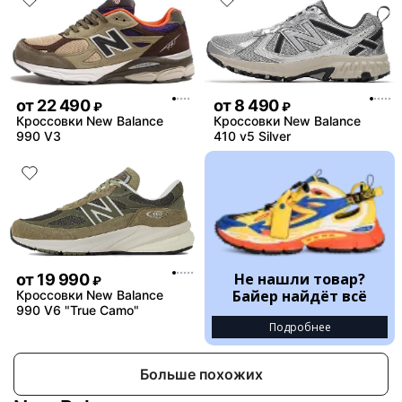
от
22 490
от
8 490
₽
₽
Кроссовки New Balance
Кроссовки New Balance
990 V3
410 v5 Silver
Не нашли товар?
от
19 990
₽
Байер найдёт всё
Кроссовки New Balance
990 V6 "True Camo"
Подробнее
Больше похожих