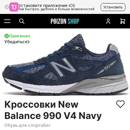
Установите приложение iOS
Установить
Там быстрее, удобнее и больше возможностей
Оригинал
Убедиться
Кроссовки New
Balance 990 V4 Navy
Обувь для спорта
Бег