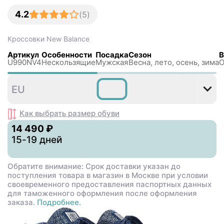
4.2
(
5
)
Кроссовки
New Balance
Артикул
Особенности
Посадка
Сезон
В
U990NV4
Нескользящиe
Мужская
Весна, лето, осень, зима
О
36
37
37
38
39
4
EU
,5
,5
Как выбрать размер
обуви
14 490 ₽
15-19 дней
Обратите внимание: Срок доставки указан до
поступления товара в магазин в Москве при условии
своевременного предоставления паспортных данных
для таможенного оформления после оформления
заказа.
Подробнее.