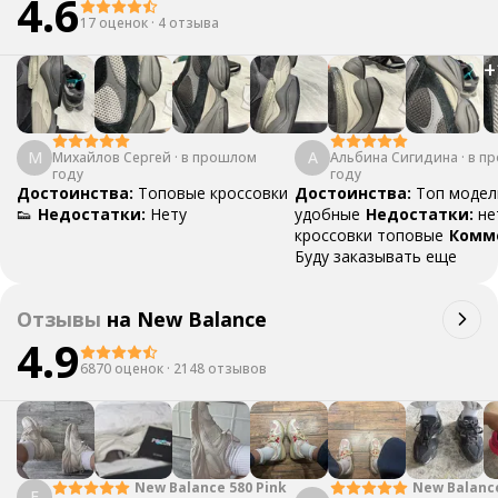
4.6
17 оценок
·
4 отзыва
+
М
А
Михайлов Сергей
·
в прошлом
Альбина Сигидина
·
в п
году
году
Достоинства:
Топовые кроссовки
Достоинства:
Топ модел
👟
Недостатки:
Нету
удобные
Недостатки:
не
кроссовки топовые
Комм
Буду заказывать еще
Отзывы
на
New Balance
4.9
6870 оценок
·
2148 отзывов
New Balanc
New Balance 580 Pink
Е