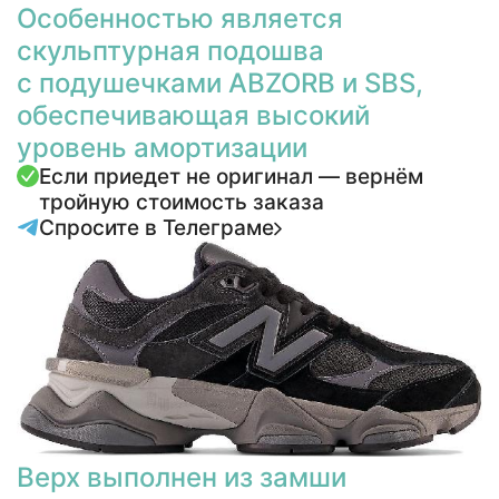
Особенностью является
скульптурная подошва
с подушечками ABZORB и SBS,
обеспечивающая высокий
уровень амортизации
Если приедет не оригинал — вернём
тройную стоимость заказа
Спросите в Телеграме
Верх выполнен из замши