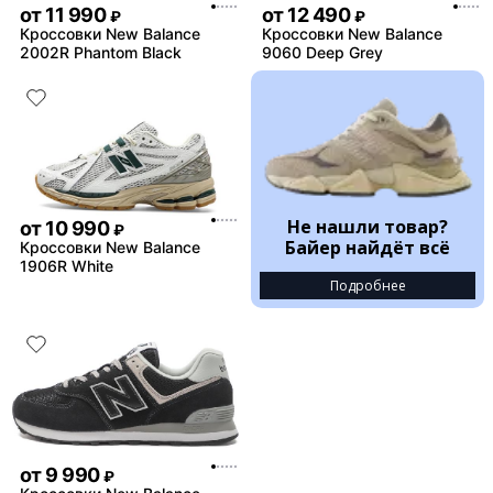
от
11 990
от
12 490
₽
₽
Кроссовки New Balance
Кроссовки New Balance
2002R Phantom Black
9060 Deep Grey
Не нашли товар?
от
10 990
₽
Байер найдёт всё
Кроссовки New Balance
1906R White
Подробнее
от
9 990
₽