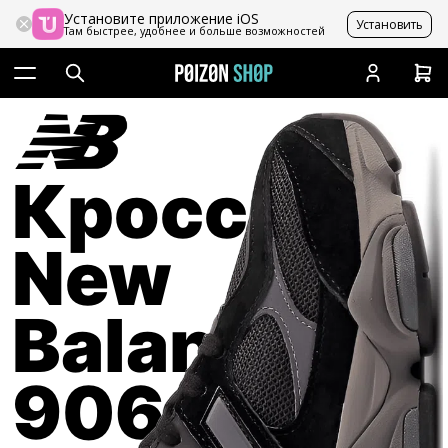
Установите приложение iOS
Установить
Там быстрее, удобнее и больше возможностей
Кроссовки
New
Balance
9060