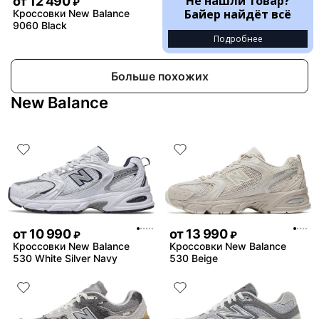
Не нашли товар?
от
12 490
₽
Байер найдёт всё
Кроссовки New Balance
9060 Black
Подробнее
Больше похожих
New Balance
от
10 990
от
13 990
₽
₽
Кроссовки New Balance
Кроссовки New Balance
530 White Silver Navy
530 Beige