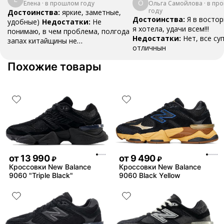
О
Ольга Самойлова
"Urbancore"
·
в пр
Елена
·
в прошлом году
году
Достоинства:
яркие, заметные,
Достоинства:
Я в востор
удобные)
Недостатки:
Не
я хотела, удачи всем!!!
понимаю, в чем проблема, полгода
Недостатки:
Нет, все су
запах китайщины не
отличнын
выветривается. (Ношу их очень
редко)
Комментарий:
За свои
Похожие товары
деньги вполне норм.
от
13 990
от
9 490
₽
₽
Кроссовки New Balance
Кроссовки New Balance
9060 "Triple Black"
9060 Black Yellow