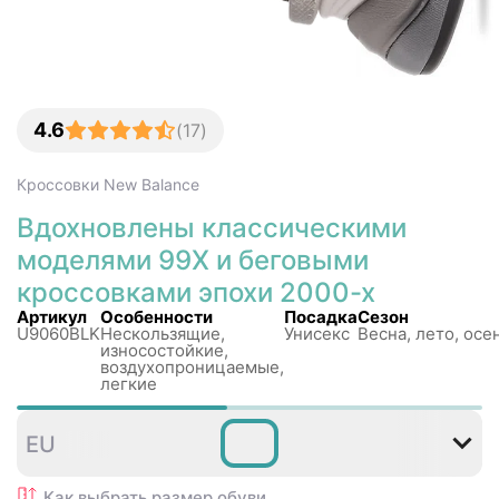
4.6
(
17
)
Кроссовки
New Balance
Вдохновлены классическими
моделями 99X и беговыми
кроссовками эпохи 2000-х
Артикул
Особенности
Посадка
Сезон
U9060BLK
Нескользящиe,
Унисекс
Весна, лето, осе
износостойкие,
воздухопроницаемые,
легкие
36
37
37
38
38
3
EU
,5
,5
Как выбрать размер
обуви