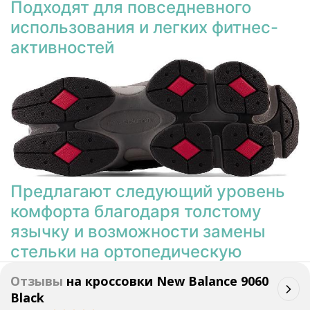
Подходят для повседневного
использования и легких фитнес-
активностей
Предлагают следующий уровень
комфорта благодаря толстому
язычку и возможности замены
стельки на ортопедическую
Отзывы
на
кроссовки New Balance 9060
Black