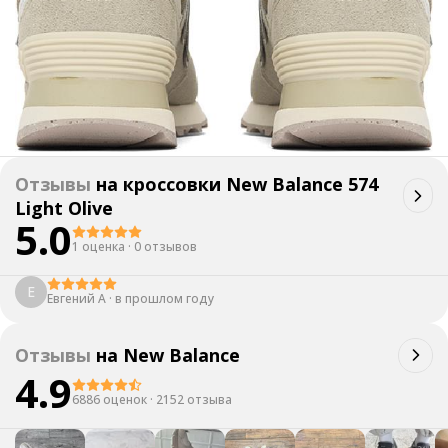
Отзывы
на
кроссовки New Balance 574
Light Olive
5.0
1 оценка
·
0 отзывов
Е
Евгений А
·
в прошлом году
Отзывы
на
New Balance
4.9
6886 оценок
·
2152 отзыва