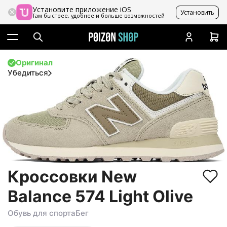
Установите приложение iOS
Установить
Там быстрее, удобнее и больше возможностей
Оригинал
Убедиться
Кроссовки New
Balance 574 Light Olive
Обувь для спорта
Бег