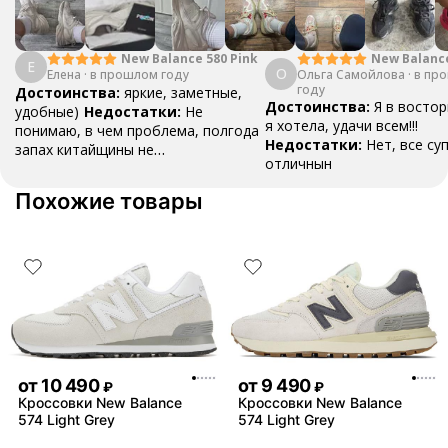
New Balanc
New Balance 580 Pink
Е
О
Ольга Самойлова
"Urbancore"
·
в пр
Елена
·
в прошлом году
году
Достоинства:
яркие, заметные,
Достоинства:
Я в востор
удобные)
Недостатки:
Не
я хотела, удачи всем!!!
понимаю, в чем проблема, полгода
Недостатки:
Нет, все су
запах китайщины не
отличнын
выветривается. (Ношу их очень
редко)
Комментарий:
За свои
Похожие товары
деньги вполне норм.
от
10 490
от
9 490
₽
₽
Кроссовки New Balance
Кроссовки New Balance
574 Light Grey
574 Light Grey