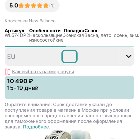
5.0
(
1
)
Кроссовки
New Balance
Артикул
Особенности
Посадка
Сезон
WL574DP2
Нескользящиe,
Женская
Весна, лето, осень, зим
износостойкие
35
36
36
37
37
3
EU
,5
,5
Как выбрать размер
обуви
10 490 ₽
15-19 дней
Обратите внимание: Срок доставки указан до
поступления товара в магазин в Москве при условии
своевременного предоставления паспортных данных
для таможенного оформления после оформления
заказа.
Подробнее.