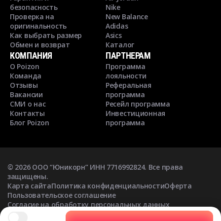
безопасность
Nike
Проверка на
New Balance
оригинальность
Adidas
Как выбрать размер
Asics
Обмен и возврат
Каталог
КОМПАНИЯ
ПАРТНЕРАМ
О Poizon
Программа
Команда
лояльности
Отзывы
Реферальная
Вакансии
программа
СМИ о нас
Ресейл программа
Контакты
Инвестиционная
Блог Poizon
программа
©
2026
ООО “Юникорн” ИНН 7716992824. Все права
защищены.
Карта сайта
Политика конфиденциальности
Оферта
Пользовательское соглашение
Согласие на обработку персональных данных
Согласие на получение рекламных рассылок