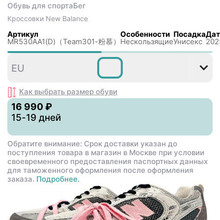
Обувь для спорта
Бег
Кроссовки
New Balance
Артикул
Особенности
Посадка
Дат
MR530AA1(D)（Team301-粉慕）
Нескользящиe
Унисекс
202
36
37
37
38
38
3
EU
,5
,5
Как выбрать размер
обуви
16 990 ₽
15-19 дней
Обратите внимание: Срок доставки указан до
поступления товара в магазин в Москве при условии
своевременного предоставления паспортных данных
для таможенного оформления после оформления
заказа.
Подробнее.