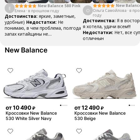
New Balanc
New Balance 580 Pink
Е
О
Ольга Самойлова
"Urbancore"
·
в пр
Елена
·
в прошлом году
году
Достоинства:
яркие, заметные,
Достоинства:
Я в востор
удобные)
Недостатки:
Не
я хотела, удачи всем!!!
понимаю, в чем проблема, полгода
Недостатки:
Нет, все су
запах китайщины не
отличнын
выветривается. (Ношу их очень
редко)
Комментарий:
За свои
New Balance
деньги вполне норм.
от
10 490
от
12 490
₽
₽
Кроссовки New Balance
Кроссовки New Balance
530 White Silver Navy
530 Beige