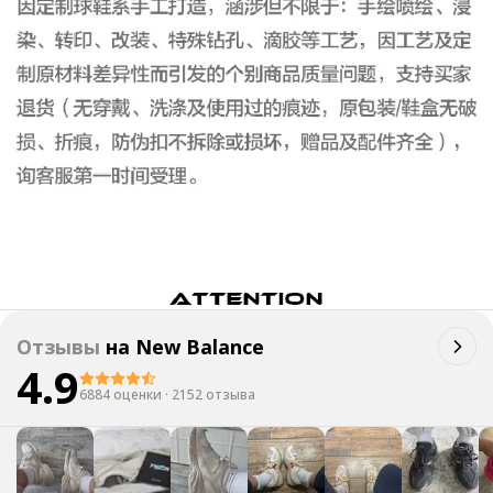
Отзывы
на
New Balance
4.9
6884 оценки
·
2152 отзыва