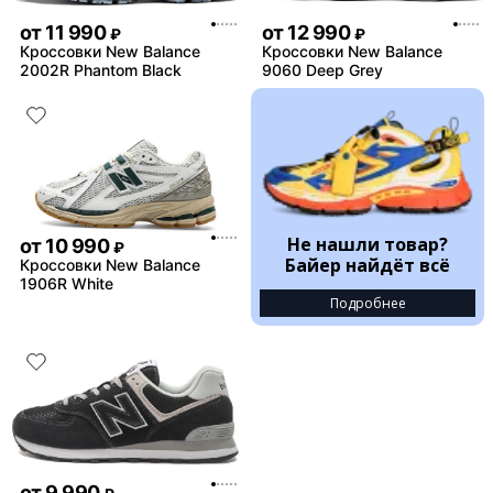
от
11 990
от
12 990
₽
₽
Кроссовки New Balance
Кроссовки New Balance
2002R Phantom Black
9060 Deep Grey
Не нашли товар?
от
10 990
₽
Байер найдёт всё
Кроссовки New Balance
1906R White
Подробнее
от
9 990