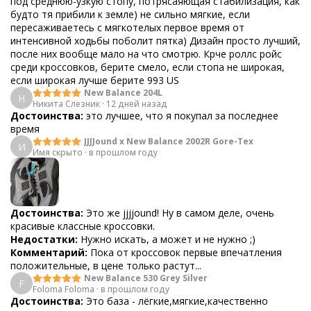
под среднюю-узкую стопу, потрясаяющая стабилизация, как
будто тя прибили к земле) не сильно мягкие, если
пересаживаетесь с мягкотелых первое время от
интенсивной ходьбы поболит пятка) Дизайн просто лучший,
после них вообще мало на что смотрю. Крче роллс ройс
среди кроссовков, берите смело, если стопа не широкая,
если широкая лучше берите 993 US
New Balance 204L
Н
Никита Слезник
·
12 дней назад
Достоинства:
это лучшее, что я покупал за последнее
время
JJJJound x New Balance 2002R Gore-Tex
И
Имя скрыто
·
в прошлом году
Достоинства:
Это же jjjjound! Ну в самом деле, очень
красивые классные кроссовки.
Недостатки:
Нужно искать, а может и не нужно ;)
Комментарий:
Пока от кроссовок первые впечатления
положительные, в цене только растут...
New Balance 530 Grey Silver
F
Foloma Foloma
·
в прошлом году
Достоинства:
Это база - лёгкие,мягкие,качественно