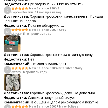
Недостатки:
При загрязнении тяжело отмыть.
New Balance 990 V3
С
Сергей Костин
·
11 месяцев назад
Достоинства:
Хорошие кроссовки, качественные . Пришли
, раньше на неделю .
Недостатки:
Пока не обнаружил …
New Balance 2002R Grey
М
Михаил П
·
в прошлом году
Достоинства:
Хорошие кроссовки за отличную цену
Недостатки:
Нет
Комментарий:
Не много маломерят
New Balance 530 White Silver Navy
q
qwerty
·
в прошлом году
Достоинства:
Хорошие кроссовки, девушка довольна
Недостатки:
Слишком популярный силует
Комментарий:
в общем и целом рекомендую а покупке
New Balance 2002R Navy Eclipse