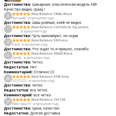
Достоинства:
Шикарная, классическая модель NB!
Качество видно сразу !
New Balance 1906L Black
В
Виталий
·
в прошлом году
Достоинства:
Швы ровные, клей не видно
New Balance Colorblock Zip Jacket
ᅠ
ᅠ ᅠ
·
в прошлом году
Достоинства:
Чуть маломерит, но норм
New Balance 530 Ivory
D
Danil
·
в прошлом году
Достоинства:
Что ждал то и пришло, спасибо.
New Balance 2002R Black
S
Savely
·
в прошлом году
Достоинства:
Четко
Недостатки:
Нет
Комментарий:
Отлично 👍🏻
New Balance 5740 Grey

🧟‍♀️🧟‍♀️🧟‍♀️🧟‍♀️
·
в прошлом году
Достоинства:
четко
Недостатки:
все четко
Комментарий:
все четко
New Balance 725 Y2K
И
Имя скрыто
·
в прошлом году
Достоинства:
Цена, качество
Недостатки:
Долгая доставка