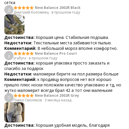
сетка
New Balance 2002R Black
Д
Дмитрий Коломиец
·
в прошлом году
Достоинства:
Хорошая цена. Стабильная подошва.
Недостатки:
Текстильные места забиваются пылью.
Комментарий:
В небольшой мороз вполне комфортно.
New Balance Pro Court
y
yгабуга
·
в прошлом году
Достоинства:
хорошая упаковка просто заказать и
спасибо за подарок
Недостатки:
маломерки берите на пол размера больше
Комментарий:
к продавцу вопросов нет всё хорошо
пришло плюс носки положили качество упаковано и тд, но
жутко маломерит всегда брал 42 а тот они маленькие
New Balance 2002R Grey
П
Павел Смоляков
·
3 месяца назад
Достоинства:
Хорошая удобная модель, благодаря