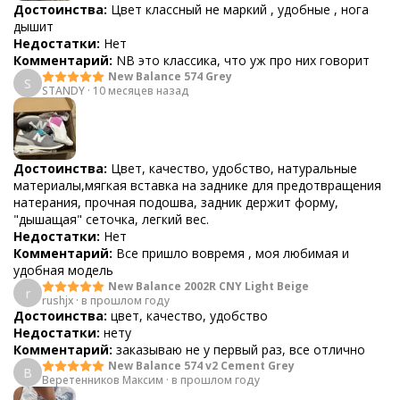
Достоинства:
Цвет классный не маркий , удобные , нога
дышит
Недостатки:
Нет
Комментарий:
NB это классика, что уж про них говорит
New Balance 574 Grey
S
STANDY
·
10 месяцев назад
Достоинства:
Цвет, качество, удобство, натуральные
материалы,мягкая вставка на заднике для предотвращения
натерания, прочная подошва, задник держит форму,
"дышащая" сеточка, легкий вес.
Недостатки:
Нет
Комментарий:
Все пришло вовремя , моя любимая и
удобная модель
New Balance 2002R CNY Light Beige
r
rushjx
·
в прошлом году
Достоинства:
цвет, качество, удобство
Недостатки:
нету
Комментарий:
заказываю не у первый раз, все отлично
New Balance 574 v2 Cement Grey
В
Веретенников Максим
·
в прошлом году