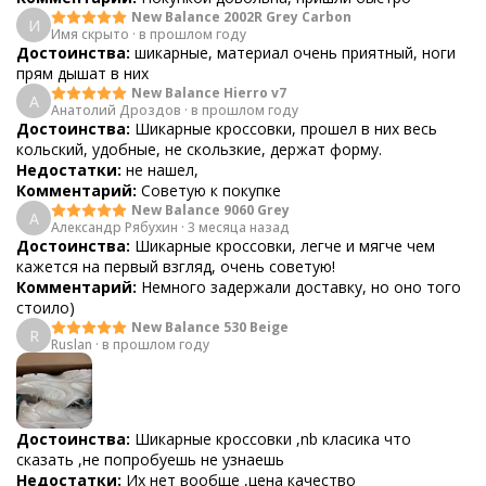
New Balance 2002R Grey Carbon
И
Имя скрыто
·
в прошлом году
Достоинства:
шикарные, материал очень приятный, ноги
прям дышат в них
New Balance Hierro v7
А
Анатолий Дроздов
·
в прошлом году
Достоинства:
Шикарные кроссовки, прошел в них весь
кольский, удобные, не скользкие, держат форму.
Недостатки:
не нашел,
Комментарий:
Советую к покупке
New Balance 9060 Grey
А
Александр Рябухин
·
3 месяца назад
Достоинства:
Шикарные кроссовки, легче и мягче чем
кажется на первый взгляд, очень советую!
Комментарий:
Немного задержали доставку, но оно того
стоило)
New Balance 530 Beige
R
Ruslan
·
в прошлом году
Достоинства:
Шикарные кроссовки ,nb класика что
сказать ,не попробуешь не узнаешь
Недостатки:
Их нет вообще ,цена качество