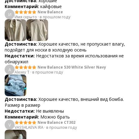
Достоинства:
хорошие
Комментарий:
кайфовые
New Balance
И
Имя скрыто
·
в прошлом году
Достоинства:
Хорошее качество, не пропускает влагу,
подойдет для носки в холодную осень
Недостатки:
Недостатков за время использования не
обнаружил
New Balance 530 White Silver Navy
A
Alexey T
·
в прошлом году
Достоинства:
Хорошее качество, внешний вид бомба.
Размер в размер
Недостатки:
Не выявлены
Комментарий:
Можно брать
New Balance CT302
V
VASSHLAEVA IRA
·
в прошлом году