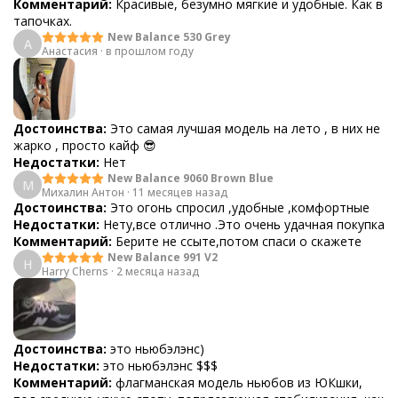
Комментарий:
Красивые, безумно мягкие и удобные. Как в
тапочках.
New Balance 530 Grey
А
Анастасия
·
в прошлом году
Достоинства:
Это самая лучшая модель на лето , в них не
жарко , просто кайф 😎
Недостатки:
Нет
New Balance 9060 Brown Blue
М
Михалин Антон
·
11 месяцев назад
Достоинства:
Это огонь спросил ,удобные ,комфортные
Недостатки:
Нету,все отлично .Это очень удачная покупка
Комментарий:
Берите не ссыте,потом спаси о скажете
New Balance 991 V2
H
Harry Cherns
·
2 месяца назад
Достоинства:
это ньюбэлэнс)
Недостатки:
это ньюбэлэнс $$$
Комментарий:
флагманская модель ньюбов из ЮКшки,