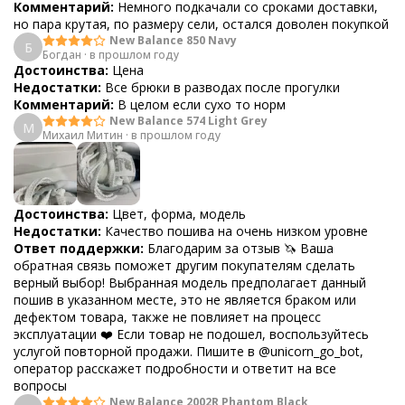
Комментарий:
Немного подкачали со сроками доставки,
но пара крутая, по размеру сели, остался доволен покупкой
New Balance 850 Navy
Б
Богдан
·
в прошлом году
Достоинства:
Цена
Недостатки:
Все брюки в разводах после прогулки
Комментарий:
В целом если сухо то норм
New Balance 574 Light Grey
М
Михаил Митин
·
в прошлом году
Достоинства:
Цвет, форма, модель
Недостатки:
Качество пошива на очень низком уровне
Ответ поддержки:
Благодарим за отзыв 🦄 Ваша
обратная связь поможет другим покупателям сделать
верный выбор! Выбранная модель предполагает данный
пошив в указанном месте, это не является браком или
дефектом товара, также не повлияет на процесс
эксплуатации ❤️ Если товар не подошел, воспользуйтесь
услугой повторной продажи. Пишите в @unicorn_go_bot,
оператор расскажет подробности и ответит на все
вопросы
New Balance 2002R Phantom Black