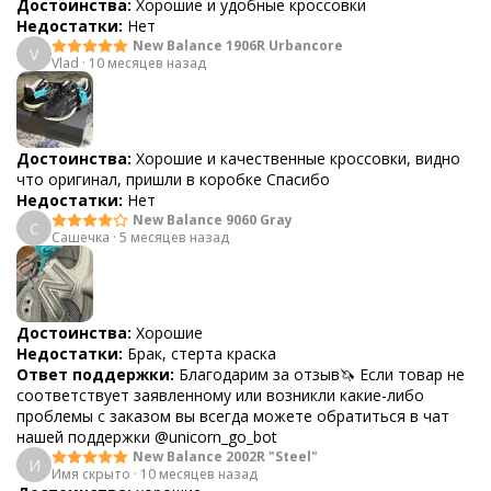
Достоинства:
Хорошие и удобные кроссовки
Недостатки:
Нет
New Balance 1906R Urbancore
V
Vlad
·
10 месяцев назад
Достоинства:
Хорошие и качественные кроссовки, видно
что оригинал, пришли в коробке Спасибо
Недостатки:
Нет
New Balance 9060 Gray
С
Сашечка
·
5 месяцев назад
Достоинства:
Хорошие
Недостатки:
Брак, стерта краска
Ответ поддержки:
Благодарим за отзыв🦄 Если товар не
соответствует заявленному или возникли какие-либо
проблемы с заказом вы всегда можете обратиться в чат
нашей поддержки @unicorn_go_bot
New Balance 2002R "Steel"
И
Имя скрыто
·
10 месяцев назад