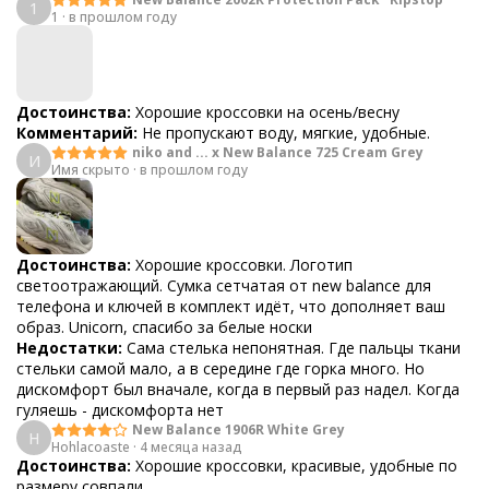
1
1
·
в прошлом году
Достоинства:
Хорошие кроссовки на осень/весну
Комментарий:
Не пропускают воду, мягкие, удобные.
niko and ... x New Balance 725 Cream Grey
И
Имя скрыто
·
в прошлом году
Достоинства:
Хорошие кроссовки. Логотип
светоотражающий. Сумка сетчатая от new balance для
телефона и ключей в комплект идёт, что дополняет ваш
образ. Unicorn, спасибо за белые носки
Недостатки:
Сама стелька непонятная. Где пальцы ткани
стельки самой мало, а в середине где горка много. Но
дискомфорт был вначале, когда в первый раз надел. Когда
гуляешь - дискомфорта нет
New Balance 1906R White Grey
H
Hohlacoaste
·
4 месяца назад
Достоинства:
Хорошие кроссовки, красивые, удобные по
размеру совпали.