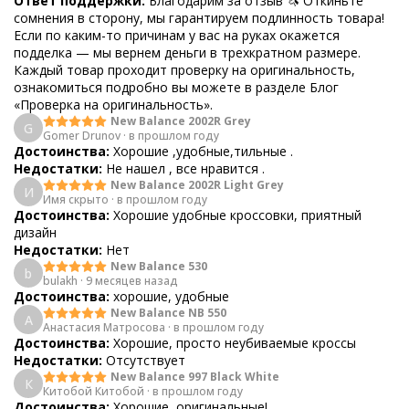
Ответ поддержки:
Благодарим за отзыв 🦄 Откиньте
сомнения в сторону, мы гарантируем подлинность товара!
Если по каким-то причинам у вас на руках окажется
подделка — мы вернем деньги в трехкратном размере.
Каждый товар проходит проверку на оригинальность,
ознакомиться подробно вы можете в разделе Блог
«Проверка на оригинальность».
New Balance 2002R Grey
G
Gomer Drunov
·
в прошлом году
Достоинства:
Хорошие ,удобные,тильные .
Недостатки:
Не нашел , все нравится .
New Balance 2002R Light Grey
И
Имя скрыто
·
в прошлом году
Достоинства:
Хорошие удобные кроссовки, приятный
дизайн
Недостатки:
Нет
New Balance 530
b
bulakh
·
9 месяцев назад
Достоинства:
хорошие, удобные
New Balance NB 550
А
Анастасия Матросова
·
в прошлом году
Достоинства:
Хорошие, просто неубиваемые кроссы
Недостатки:
Отсутствует
New Balance 997 Black White
К
Китобой Китобой
·
в прошлом году
Достоинства:
Хорошие, оригинальные!