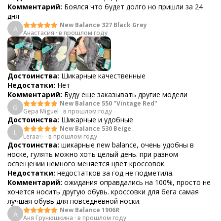
Комментарий:
Боялся что будет долго но пришли за 24
дня
New Balance 327 Black Grey
А
Анастасия
·
в прошлом году
Достоинства:
Шикарные качественные
Недостатки:
Нет
Комментарий:
Буду еще заказывать другие модели
New Balance 550 "Vintage Red"
G
Gepa Miguel
·
в прошлом году
Достоинства:
Шикарные и удобные
New Balance 530 Beige
L
Leraa✨
·
в прошлом году
Достоинства:
шикарные new balance, очень удобны в
носке, гулять можно хоть целый день. при разном
освещении немного меняется цвет кроссовок.
Недостатки:
недостатков за год не подметила.
Комментарий:
ожидания оправдались на 100%, просто не
хочется носить другую обувь. кроссовки для бега самая
лучшая обувь для повседневной носки.
New Balance 1906R
А
Аня Грунюшкина
·
в прошлом году