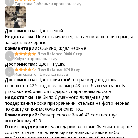
Т
Тарасова Любовь
·
в прошлом году
Достоинства:
Цвет серый
Недостатки:
Цвет отличается, на самом деле они серые, а
на картинке черные.
Комментарий:
Обидно, ждал чёрные
New Balance 9060 Grey
K
Kolya
·
в прошлом году
Достоинства:
Цвет - пушка!
New Balance 574 Grey
И
Имя скрыто
·
2 месяца назад
Достоинства:
Цвет приятный, по размеру подошли
хорошо: на 42.5 подошёл размер 43: это было указано. В
упаковке небольшой подарок : пара белых носков)
Недостатки:
Не было бумажного вкладыша для
поддержания носка при хранении, стелька на фото чёрная,
по факту синяя: мелочь конечно но...
Комментарий:
Размер европейский 43 соотвествует
российскому 42.5
Ответ поддержки:
Благодарим за отзыв 🦄 Если товар не
соответствует заявленному или возникли какие-либо