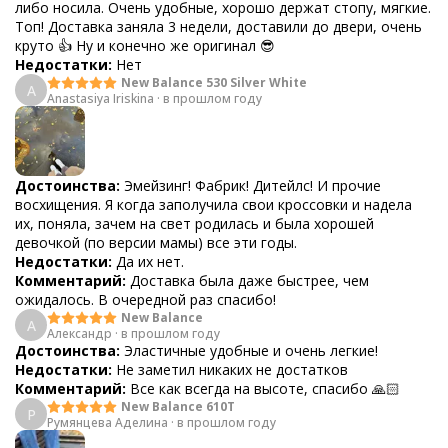
либо носила. Очень удобные, хорошо держат стопу, мягкие.
Топ! Доставка заняла 3 недели, доставили до двери, очень
круто 👍 Ну и конечно же оригинал 😎
Недостатки:
Нет
New Balance 530 Silver White
A
Anastasiya Iriskina
·
в прошлом году
Достоинства:
Эмейзинг! Фабрик! Дитейлс! И прочие
восхищения. Я когда заполучила свои кроссовки и надела
их, поняла, зачем на свет родилась и была хорошей
девочкой (по версии мамы) все эти годы.
Недостатки:
Да их нет.
Комментарий:
Доставка была даже быстрее, чем
ожидалось. В очередной раз спасибо!
New Balance
А
Александр
·
в прошлом году
Достоинства:
Эластичные удобные и очень легкие!
Недостатки:
Не заметил никаких не достатков
Комментарий:
Все как всегда на высоте, спасибо 🙏🏻
New Balance 610T
Р
Румянцева Аделина
·
в прошлом году