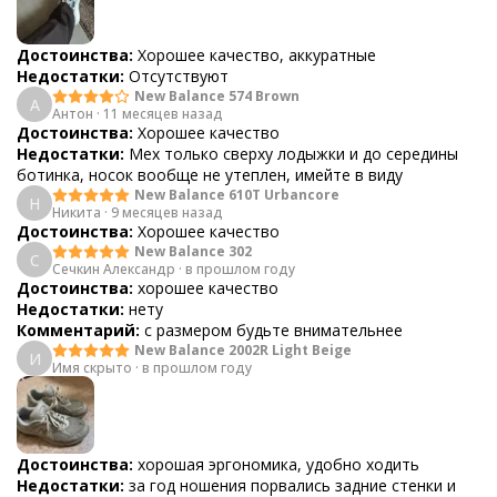
Достоинства:
Хорошее качество, аккуратные
Недостатки:
Отсутствуют
New Balance 574 Brown
А
Антон
·
11 месяцев назад
Достоинства:
Хорошее качество
Недостатки:
Мех только сверху лодыжки и до середины
ботинка, носок вообще не утеплен, имейте в виду
New Balance 610T Urbancore
Н
Никита
·
9 месяцев назад
Достоинства:
Хорошее качество
New Balance 302
С
Сечкин Александр
·
в прошлом году
Достоинства:
хорошее качество
Недостатки:
нету
Комментарий:
с размером будьте внимательнее
New Balance 2002R Light Beige
И
Имя скрыто
·
в прошлом году
Достоинства:
хорошая эргономика, удобно ходить
Недостатки:
за год ношения порвались задние стенки и