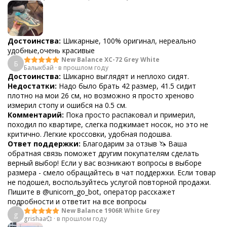
Достоинства:
Шикарные, 100% оригинал, нереально
удобные,очень красивые
New Balance XC-72 Grey White
Б
Балыкбай
·
в прошлом году
Достоинства:
Шикарно выглядят и неплохо сидят.
Недостатки:
Надо было брать 42 размер, 41.5 сидит
плотно на мои 26 см, но возможно я просто хреново
измерил стопу и ошибся на 0.5 см.
Комментарий:
Пока просто распаковал и примерил,
походил по квартире, слегка поджимает носок, но это не
критично. Легкие кроссовки, удобная подошва.
Ответ поддержки:
Благодарим за отзыв 🦄 Ваша
обратная связь поможет другим покупателям сделать
верный выбор! Если у вас возникают вопросы в выборе
размера - смело обращайтесь в чат поддержки. Если товар
не подошел, воспользуйтесь услугой повторной продажи.
Пишите в @unicorn_go_bot, оператор расскажет
подробности и ответит на все вопросы
New Balance 1906R White Grey
g
grishaa💞
·
в прошлом году