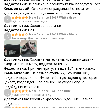
Недостатки:
не замечено,посмотрим как поведут в носе!
Комментарий:
Ожидания оправдались! относительно не
долго подождать и получаешь хороший товар!
New Balance 1906R White Grey
Н
Н@стя
·
в прошлом году
Достоинства:
Хорошие, оригинал
Недостатки:
Нет
New Balance 1906R White Black
А
Александр Давкин
·
в прошлом году
Достоинства:
Хорошие материалы, красивый дизайн,
амортизация в меру, поддержка пятки.
Недостатки:
При температуре выше 15°+ в них жарко.
Комментарий:
На размер стопы 27,5 см взял UK9,
подошли нормально. Имеют жёсткую подошву, которая
цокает, когда идёшь по плитке. На узкую ногу не
подойдут.Высоковаты.
New Balance 574 Deep Blue
Д
Дмитрий
·
в прошлом году
Достоинства:
Хорошие кроссовки. Удобные. Размер
подошел.
New Balance 2002R Protection Pack "Ripstop"