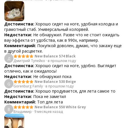
Достоинства:
Хорошо сидят на ноге, удобная колодка и
грамотный стаб. Универсальный колорвей.
Недостатки:
Не обнаружил. Разве что не стоит ожидать
вау-эффекта от удобства, как в 990х, например.
Комментарий:
Покупкой доволен, думаю, что закажу еще
в другой расцветке.
New Balance 574 Black
Д
Дмитрий Тупейко
·
в прошлом году
Достоинства:
Хорошо сидит на ноге, удобно. Выглядит
отлично, как и ожидалось!
Недостатки:
Не обнаружил пока
New Balance 530 Beige
G
Gorenburg Family
·
в прошлом году
Достоинства:
Хорошо продувается, для лета самое то
Недостатки:
Пока не заметил
Комментарий:
Топ для лета
New Balance 550 White Grey
В
Владимир
·
9 месяцев назад