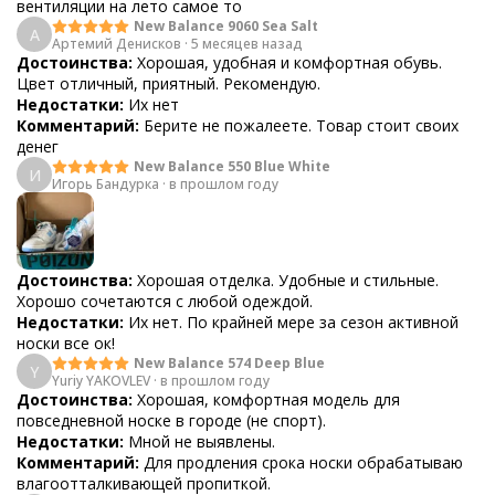
вентиляции на лето самое то
New Balance 9060 Sea Salt
А
Артемий Денисков
·
5 месяцев назад
Достоинства:
Хорошая, удобная и комфортная обувь.
Цвет отличный, приятный. Рекомендую.
Недостатки:
Их нет
Комментарий:
Берите не пожалеете. Товар стоит своих
денег
New Balance 550 Blue White
И
Игорь Бандурка
·
в прошлом году
Достоинства:
Хорошая отделка. Удобные и стильные.
Хорошо сочетаются с любой одеждой.
Недостатки:
Их нет. По крайней мере за сезон активной
носки все ок!
New Balance 574 Deep Blue
Y
Yuriy YAKOVLEV
·
в прошлом году
Достоинства:
Хорошая, комфортная модель для
повседневной носке в городе (не спорт).
Недостатки:
Мной не выявлены.
Комментарий:
Для продления срока носки обрабатываю
влагоотталкивающей пропиткой.