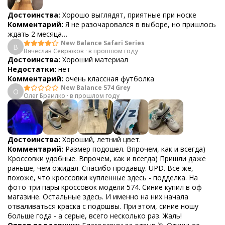
Достоинства:
Хорошо выглядят, приятные при носке
Комментарий:
Я не разочаровался в выборе, но пришлось
ждать 2 месяца…
New Balance Safari Series
В
Вячеслав Севрюков
·
в прошлом году
Достоинства:
Хороший материал
Недостатки:
нет
Комментарий:
очень классная футболка
New Balance 574 Grey
О
Олег Браилко
·
в прошлом году
Достоинства:
Хороший, летний цвет.
Комментарий:
Размер подошел. Впрочем, как и всегда)
Кроссовки удобные. Впрочем, как и всегда) Пришли даже
раньше, чем ожидал. Спасибо продавцу. UPD. Все же,
похоже, что кроссовки купленные здесь - подделка. На
фото три пары кроссовок модели 574. Синие купил в оф
магазине. Остальные здесь. И именно на них начала
отваливаться краска с подошвы. При этом, синие ношу
больше года - а серые, всего несколько раз. Жаль!