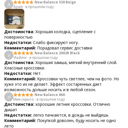
New Balance 530 Beige
A
Apain
·
в прошлом году
Достоинства:
Хорошая колодка, сцепление с
поверхностью
Недостатки:
Слабо фиксируют ногу.
Комментарий:
Порадовал сервис доставки
New Balance 2002R Black
V
Vladimir
·
в прошлом году
Достоинства:
Хорошая замша, мягкий внутренний слой.
Классные кроссовки.
Недостатки:
Нет.
Комментарий:
Кроссовки чуть светлее, чем на фото. Но
хуже это их не делает. Эффект состаренных дает
возможность дольше носить и в любой сезон.
New Balance 860
И
Имя скрыто
·
в прошлом году
Достоинства:
хороошие летние кроссовки. Отлично
дышат
Недостатки:
легко пачкаются, в дождь не выйдешь
Комментарий:
Покупкой доволен, буду носить не одно
лето