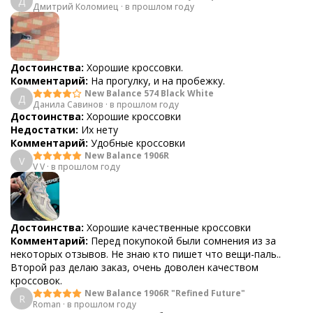
Д
Дмитрий Коломиец
·
в прошлом году
Достоинства:
Хорошие кроссовки.
Комментарий:
На прогулку, и на пробежку.
New Balance 574 Black White
Д
Данила Савинов
·
в прошлом году
Достоинства:
Хорошие кроссовки
Недостатки:
Их нету
Комментарий:
Удобные кроссовки
New Balance 1906R
V
V V
·
в прошлом году
Достоинства:
Хорошие качественные кроссовки
Комментарий:
Перед покупокой были сомнения из за
некоторых отзывов. Не знаю кто пишет что вещи-паль..
Второй раз делаю заказ, очень доволен качеством
кроссовок.
New Balance 1906R "Refined Future"
R
Roman
·
в прошлом году