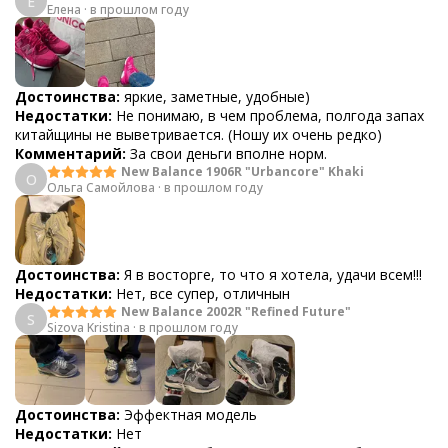
Е
Елена
·
в прошлом году
Достоинства:
яркие, заметные, удобные)
Недостатки:
Не понимаю, в чем проблема, полгода запах
китайщины не выветривается. (Ношу их очень редко)
Комментарий:
За свои деньги вполне норм.
New Balance 1906R "Urbancore" Khaki
О
Ольга Самойлова
·
в прошлом году
Достоинства:
Я в восторге, то что я хотела, удачи всем!!!
Недостатки:
Нет, все супер, отличнын
New Balance 2002R "Refined Future"
S
Sizova Kristina
·
в прошлом году
Достоинства:
Эффектная модель
Недостатки:
Нет