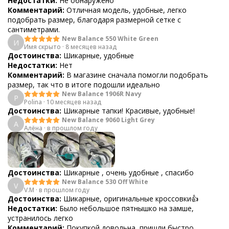
Недостатки:
Не обнаружено
Комментарий:
Отличная модель, удобные, легко
подобрать размер, благодаря размерной сетке с
сантиметрами.
New Balance 550 White Green
И
Имя скрыто
·
8 месяцев назад
Достоинства:
Шикарные, удобные
Недостатки:
Нет
Комментарий:
В магазине сначала помогли подобрать
размер, так что в итоге подошли идеально
New Balance 1906R Navy
P
Polina
·
10 месяцев назад
Достоинства:
Шикарные тапки! Красивые, удобные!
New Balance 9060 Light Grey
А
Алёна
·
в прошлом году
Достоинства:
Шикарные , очень удобные , спасибо
New Balance 530 Off White
V
V.M
·
в прошлом году
Достоинства:
Шикарные, оригинальные кроссовки👍
Недостатки:
Было небольшое пятнышко на замше,
устранилось легко
Комментарий:
Покупкой довольна, пришли быстро