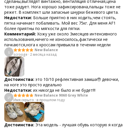
сделаны,выглядят винтажно, вентиляция отличная,цена
тоже радует. Нога хорошо зафиксирована,пальцы тоже не
режет. В комплект шли запасные шнурки бежевого цвета.
Недостатки:
Больше приятно в них ходить,чем стоять,
пятка начинает побаливать. Мой вес 75кг. Для меня AF1
более приятны по мягкости для пятки.
Комментарий:
Хожу уже около 3месяцев интенсивного
использования,ничего не износилось,фактически не
пачкаются,нога к кроссам привыкла в течении недели
New Balance
s
scrooge
·
2 месяца назад
Достоинства:
это 10/10 рефлективная замша🥹 девочки,
на ноге это просто идеально
Недостатки:
их никогда не было и не будет!!!
New Balance 9060 Grey White
И
Имя скрыто
·
в прошлом году
Достоинства:
Эта модель - лучшая обувь которую я когда