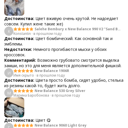
Достоинства:
Цвет вживую очень крутой. Не надоедает
совсем. Купил жене такие же)
Salehe Bembury x New Balance 990 V2 "Sand Be
K
Konstantin
·
в прошлом году
The Time"
Достоинства:
Цвет бомбический. Как основной так и
эмблемы.
Недостатки:
Немного прогибаются мыски у обоих
кроссовок.
Комментарий:
Возможно грубовато смотрится выделка
замши, но это для меня является дополнительной фишкой.
New Balance 1906R
И
Имя скрыто
·
в прошлом году
Достоинства:
Цвета просто бомба, сидят удобно, стелька
из резины какой-то, будет жить долго.
New Balance 530 Grey Silver
М
Марина Баробонова
·
в прошлом году
Достоинства:
Цвет 😋
New Balance 9060 Light Grey
Г