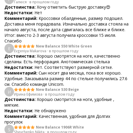
Галюся
·
в прошлом году
Достоинства:
Хочу отметить быструю доставку😍
Недостатки:
Нет
Комментарий:
Кроссовки обалденные, размер подошел.
Доставка меня порадовала. Изначально доставка стояла на
начало августа, после дата сдвигалась все ближе и ближе.
Итог: вместо 2-3 августа получила кроссовки 15 июля.
Спасибо
New Balance 550 White Green
E
Evgeniya Makarova
·
в прошлом году
Достоинства:
Хорошо смотрятся на ноге, качественно
сделаны. Есть перфорация. Анотомическая стелька
Недостатки:
Нет. Соответствуют размерной сетке.
Комментарий:
Сын носит два месяца, пока все хорошо.
Удобные. Заказывала размер 44 по стельке получились 27.6
см. Спасибо команде Unicorn.
New Balance 530 Beige
И
Ирина Ефимова
·
в прошлом году
Достоинства:
Хорошо смотрится на ноги, удобные ,
мягкие.
Недостатки:
Не обнаружено
Комментарий:
Качественная, удобная для Долгих
прогулок
New Balance 1906R White
S
Shevchenko Nikita
·
в прошлом году