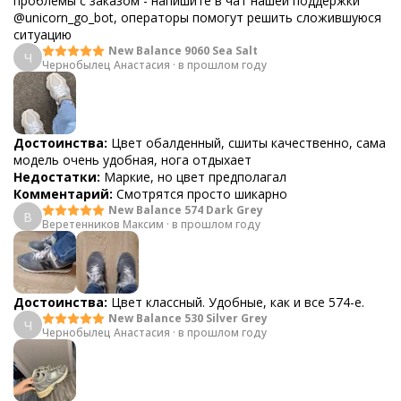
проблемы с заказом - напишите в чат нашей поддержки
@unicorn_go_bot, операторы помогут решить сложившуюся
ситуацию
New Balance 9060 Sea Salt
Ч
Чернобылец Анастасия
·
в прошлом году
Достоинства:
Цвет обалденный, сшиты качественно, сама
модель очень удобная, нога отдыхает
Недостатки:
Маркие, но цвет предполагал
Комментарий:
Смотрятся просто шикарно
New Balance 574 Dark Grey
В
Веретенников Максим
·
в прошлом году
Достоинства:
Цвет классный. Удобные, как и все 574-е.
New Balance 530 Silver Grey
Ч
Чернобылец Анастасия
·
в прошлом году