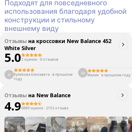
Подходят для повседневного
использования благодаря удобной
конструкции и стильному
внешнему виду
Отзывы
на
кроссовки New Balance 452
White Silver
5.0
2 оценки
·
0 отзывов
М
К
Куликова Елизавета
·
в прошлом
Малик
·
в прошлом году
году
Отзывы
на
New Balance
4.9
6889 оценок
·
2152 отзыва