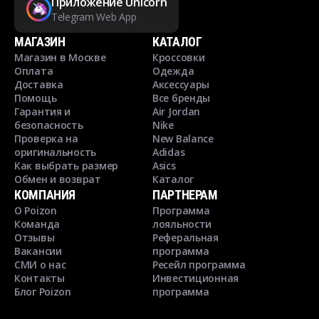
Приложение Unicorn
Telegram Web App
МАГАЗИН
КАТАЛОГ
Магазин в Москве
Кроссовки
Оплата
Одежда
Доставка
Аксессуары
Помощь
Все бренды
Гарантия и
Air Jordan
безопасность
Nike
Проверка на
New Balance
оригинальность
Adidas
Как выбрать размер
Asics
Обмен и возврат
Каталог
КОМПАНИЯ
ПАРТНЕРАМ
О Poizon
Программа
Команда
лояльности
Отзывы
Реферальная
Вакансии
программа
СМИ о нас
Ресейл программа
Контакты
Инвестиционная
Блог Poizon
программа