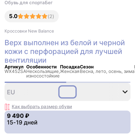
Обувь для спорта
Бег
5.0
(
2
)
Кроссовки
New Balance
Верх выполнен из белой и черной
кожи с перфорацией для лучшей
вентиляции
Артикул
Особенности
Посадка
Сезон
WX452SA
Нескользящиe,
Женская
Весна, лето, осень, зима
износостойкие
36
36
37
37
39
4
EU
,5
,5
Как выбрать размер
обуви
9 490 ₽
15-19 дней