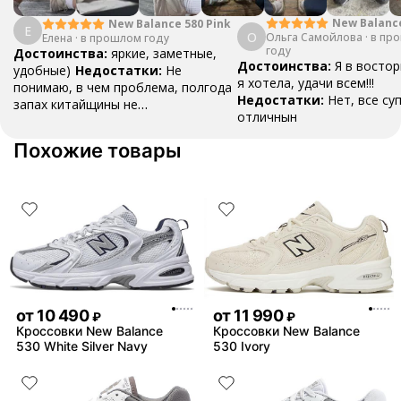
New Balanc
New Balance 580 Pink
Е
О
Ольга Самойлова
"Urbancore"
·
в пр
Елена
·
в прошлом году
году
Достоинства:
яркие, заметные,
Достоинства:
Я в востор
удобные)
Недостатки:
Не
я хотела, удачи всем!!!
понимаю, в чем проблема, полгода
Недостатки:
Нет, все су
запах китайщины не
отличнын
выветривается. (Ношу их очень
редко)
Комментарий:
За свои
Похожие товары
деньги вполне норм.
от
10 490
от
11 990
₽
₽
Кроссовки New Balance
Кроссовки New Balance
530 White Silver Navy
530 Ivory