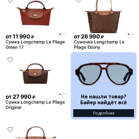
от
11 990
от
26 990
₽
₽
Сумка Longchamp Le Pliage
Сумочка Longchamp Le
Green 17
Pliage Ebony
Не нашли товар?
от
27 990
₽
Байер найдёт всё
Сумка Longchamp Le Pliage
Original
Подробнее