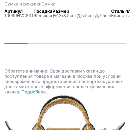
Сумки и рюкзаки
Сумки
Артикул
Посадка
Размер
Стиль п
10099HVC831
Женская
长13/8.5cm 宽5.5cm 高7.5cm
Единств
Обратите внимание: Срок доставки указан до
поступления товара в магазин в Москве при условии
своевременного предоставления паспортных данных
для таможенного оформления после оформления
заказа.
Подробнее.