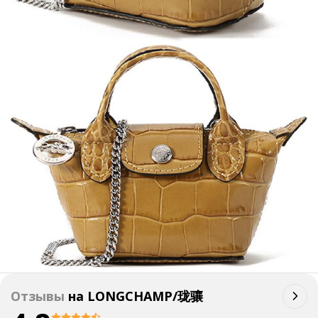
Отзывы
на
LONGCHAMP/珑骧