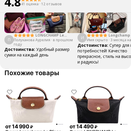
4.8
41 оценка
·
12 отзывов
+
1
LONGCHAMP Le
Longchamp 
И
П
Полуханова Аурелия
Pliage Green 23
·
в прошлом
Имя скрыто
·
3 месяца н
году
Forest Green
Достоинства:
Супер для
Достоинства:
Удобный размер
потребностей! Качество
сумки на каждый день
прекрасное, стиль на выс
и радуюсь!
Похожие товары
от
14 990
от
14 490
₽
₽