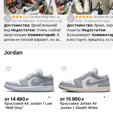
Jordan Why Not .6
Jordan Air J
Л
S
Лустин Михаил
"Bright Crimson" PF
·
в прошлом году
Sofia
·
в прошлом году
Mid SE "Tur
Достоинства:
Яркий внешний
Достоинства:
Яркие, хо
вид
Недостатки:
Очень слабая
пошиты
Недостатки:
амортизация
Комментарий:
В
Большемерят
Коммента
целом не плохой вариант, но за
в восторге, пришлось ост
стоимость этих кроссовок
первые на вырост , перез
множество других более хороших
новые поменьше. Нарядные
Jordan
баскетбольных кроссовок
красивые.
от
14 490
от
15 990
₽
₽
Кроссовки Air Jordan 1 Low
Кроссовки Jordan Air
"Wolf Grey"
Jordan 1 Stealth White