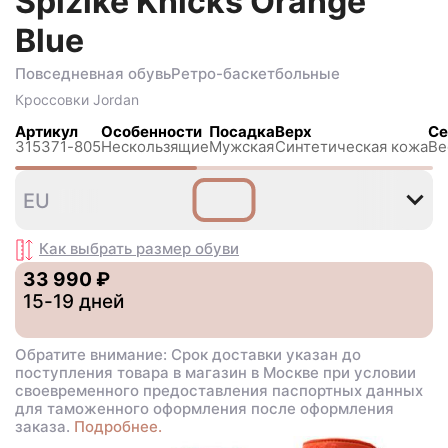
Spizike Knicks Orange
Blue
Повседневная обувь
Ретро-баскетбольные
Кроссовки
Jordan
Артикул
Особенности
Посадка
Верх
Се
315371-805
Нескользящиe
Мужская
Синтетическая кожа
Ве
42
EU
,5
Как выбрать размер
обуви
33 990 ₽
15-19 дней
Обратите внимание: Срок доставки указан до
поступления товара в магазин в Москве при условии
своевременного предоставления паспортных данных
для таможенного оформления после оформления
заказа.
Подробнее.