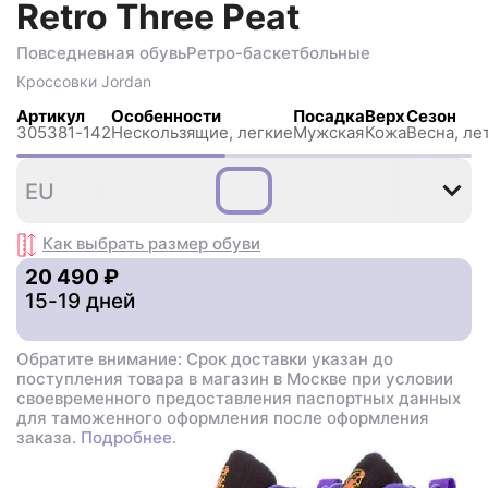
Retro Three Peat
Повседневная обувь
Ретро-баскетбольные
Кроссовки
Jordan
Артикул
Особенности
Посадка
Верх
Сезон
305381-142
Нескользящиe, легкие
Мужская
Кожа
Весна, ле
42
43
44
44
45
EU
,5
,5
Как выбрать размер
обуви
20 490 ₽
15-19 дней
Обратите внимание: Срок доставки указан до
поступления товара в магазин в Москве при условии
своевременного предоставления паспортных данных
для таможенного оформления после оформления
заказа.
Подробнее.