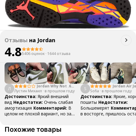
Отзывы
на
Jordan
4.8
5406 оценок
·
1644 отзыва
Jordan Why Not .6
Jordan Air J
Л
S
Лустин Михаил
"Bright Crimson" PF
·
в прошлом году
Sofia
·
в прошлом году
Mid SE "Tur
Достоинства:
Яркий внешний
Достоинства:
Яркие, хо
вид
Недостатки:
Очень слабая
пошиты
Недостатки:
амортизация
Комментарий:
В
Большемерят
Коммента
целом не плохой вариант, но за
в восторге, пришлось ост
стоимость этих кроссовок
первые на вырост , перез
множество других более хороших
новые поменьше. Нарядные
Похожие товары
баскетбольных кроссовок
красивые.