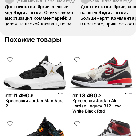
Лустин Михаил
"Bright Crimson" PF
·
в прошлом году
Sofia
·
в прошлом году
Mid SE "Tur
Достоинства:
Яркий внешний
Достоинства:
Яркие, хо
вид
Недостатки:
Очень слабая
пошиты
Недостатки:
амортизация
Комментарий:
В
Большемерят
Коммента
целом не плохой вариант, но за
в восторге, пришлось ост
стоимость этих кроссовок
первые на вырост , перез
множество других более хороших
новые поменьше. Нарядные
Похожие товары
баскетбольных кроссовок
красивые.
от
11 490
от
18 490
₽
₽
Кроссовки Jordan Max Aura
Кроссовки Jordan Air
2
Jordan Legacy 312 Low
White Black Red