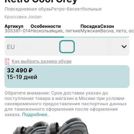
Повседневная обувь
Ретро-баскетбольные
Кроссовки
Jordan
Артикул
Особенности
Посадка
Сезон
305381-014
Нескользящиe, легкие
Мужская
Весна, лето, о
41
42
42
EU
,5
Как выбрать размер
обуви
32 490 ₽
15-19 дней
Обратите внимание: Срок доставки указан до
поступления товара в магазин в Москве при условии
своевременного предоставления паспортных данных
для таможенного оформления после оформления
заказа.
Подробнее.