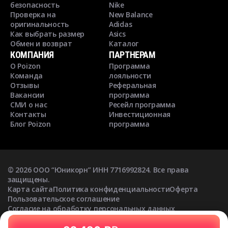
безопасность
Nike
Проверка на
New Balance
оригинальность
Adidas
Как выбрать размер
Asics
Обмен и возврат
Каталог
КОМПАНИЯ
ПАРТНЕРАМ
О Poizon
Программа
Команда
лояльности
Отзывы
Реферальная
Вакансии
программа
СМИ о нас
Ресейл программа
Контакты
Инвестиционная
Блог Poizon
программа
©
2026
ООО “Юникорн” ИНН 7716992824. Все права
защищены.
Карта сайта
Политика конфиденциальности
Оферта
Пользовательское соглашение
Согласие на обработку персональных данных
Согласие на получение рекламных рассылок