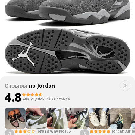
Отзывы
на
Jordan
4.8
5406 оценок
·
1644 отзыва
Jordan Why Not .6
Jordan Air J
Л
S