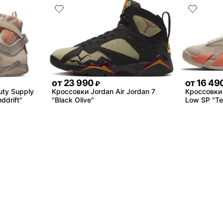
от
23 990
от
16 49
₽
uty Supply
Кроссовки Jordan Air Jordan 7
Кроссовки 
ddrift"
"Black Olive"
Low SP "Te