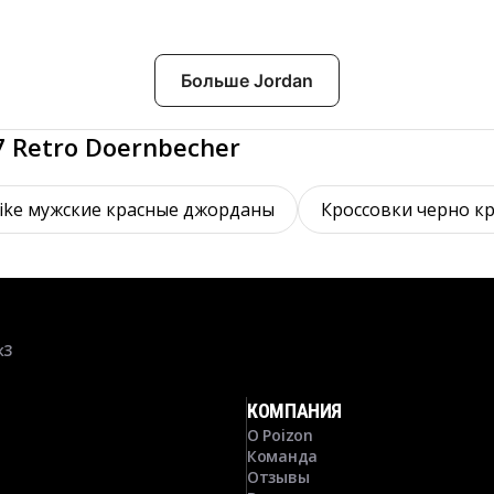
Больше Jordan
7 Retro Doernbecher
ike мужские красные джорданы
Кроссовки черно к
к3
КОМПАНИЯ
О Poizon
Команда
Отзывы