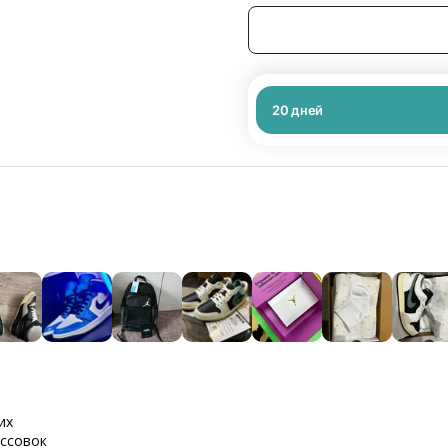
20
дней
их
оссовок