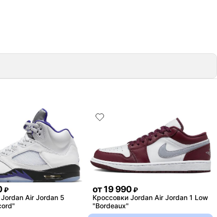
0
от
19 990
₽
₽
Jordan Air Jordan 5
Кроссовки Jordan Air Jordan 1 Low
cord"
"Bordeaux"