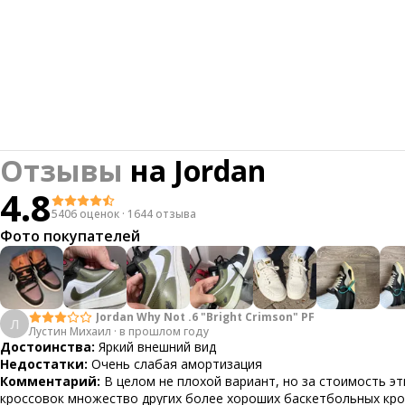
Отзывы
на
Jordan
4.8
5406 оценок
·
1644 отзыва
Фото покупателей
Jordan Why Not .6 "Bright Crimson" PF
Л
Лустин Михаил
·
в прошлом году
Достоинства:
Яркий внешний вид
Недостатки:
Очень слабая амортизация
Комментарий:
В целом не плохой вариант, но за стоимость эт
кроссовок множество других более хороших баскетбольных кр