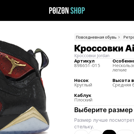
Повседневная обувь
Ретр
Кроссовки Ai
Кроссовки
Jordan
Артикул
Особенн
898651-015
Нескольз
легкие
Носок
Высота 
Круглый
Средняя 
Каблук
Плоский
Выберите размер
Размер лучше посмотрет
стельку.