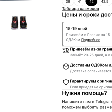
39
41
42
42.5
Таблица размеров
Цены и сроки дос
15-19 дней
Привезём в Россию за
15
-
СДЭКом
Подробнее
Привезём из-за гра
Займёт
20
-
25
дней, а о
Доставим СДЭКом ил
Доставка оплачивается 
Гарантируем оригин
Если приедет не ориги
Нужна помощь?
Напишите нам в Telegra
поможем выбрать размер