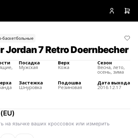
о-баскетбольные
r Jordan 7 Retro Doernbecher
ости
Посадка
Верх
Сезон
ящиe,
Мужская
Кожа
Весна, лето,
осень, зима
верха
Застежка
Подошва
Дата выхода
банда
Шнуровка
Резиновая
2016.12.17
(
EU
)
ь на язычке ваших кроссовок или измерить