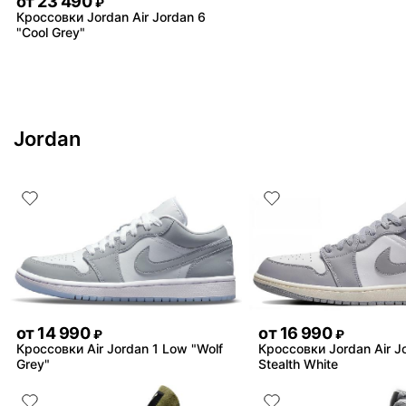
от
23 490
₽
Кроссовки Jordan Air Jordan 6
"Cool Grey"
Jordan
от
14 990
от
16 990
₽
₽
Кроссовки Air Jordan 1 Low "Wolf
Кроссовки Jordan Air J
Grey"
Stealth White