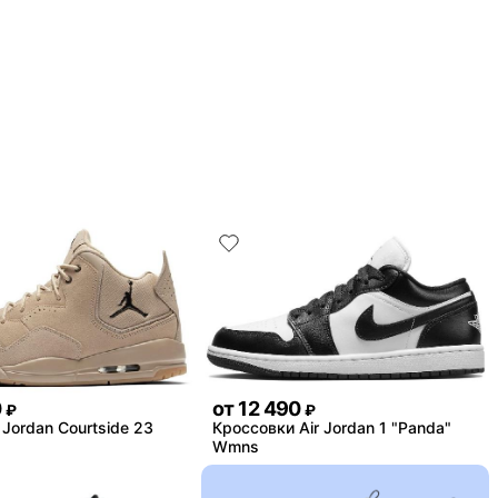
0
от
12 490
₽
₽
Jordan Courtside 23
Кроссовки Air Jordan 1 "Panda"
Wmns