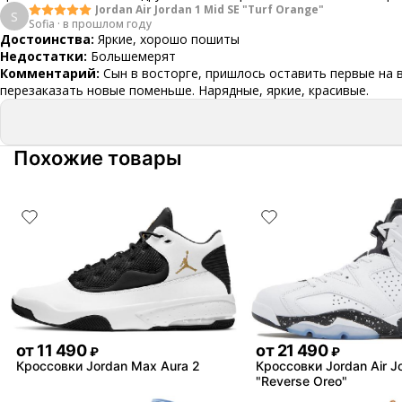
Jordan Air Jordan 1 Mid SE "Turf Orange"
S
Sofia
·
в прошлом году
Достоинства:
Яркие, хорошо пошиты
Недостатки:
Большемерят
Комментарий:
Сын в восторге, пришлось оставить первые на 
перезаказать новые поменьше. Нарядные, яркие, красивые.
Похожие товары
от
11 490
от
21 490
₽
₽
Кроссовки Jordan Max Aura 2
Кроссовки Jordan Air J
"Reverse Oreo"