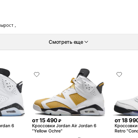
вырост ,
Смотреть еще
от
15 490
от
18 99
₽
ordan 6
Кроссовки Jordan Air Jordan 6
Кроссовки 
"Yellow Ochre"
Retro "Con