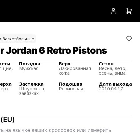
о-баскетбольные
 Jordan 6 Retro Pistons
ости
Посадка
Верх
Сезон
ящиe,
Мужская
Лакированная
Весна, лето,
кожа
осень, зима
верха
Застежка
Подошва
Дата выхода
верх
Шнурок на
Резиновая
2010.04.17
завязках
(
EU
)
ь на язычке ваших кроссовок или измерить