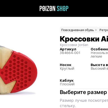
Повседневная обувь
Ретр
Кроссовки Air
Кроссовки
Jordan
Артикул
Особенн
384664-001
Нескольз
легкие
Носок
Высота 
Круглый
Высокий 
Каблук
Плоский
Выберите размер
Размер лучше посмотрет
стельку.