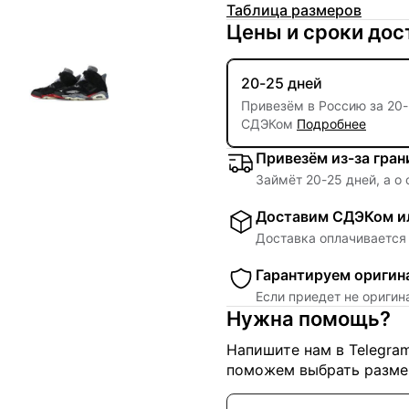
Таблица размеров
Цены и сроки дос
20-25 дней
Привезём в Россию за
20
-
СДЭКом
Подробнее
Привезём из-за гра
Займёт
20
-
25
дней, а о
Доставим СДЭКом ил
Доставка оплачивается 
Гарантируем оригин
Если приедет не ориги
Нужна помощь?
Напишите нам в Telegra
поможем выбрать размер