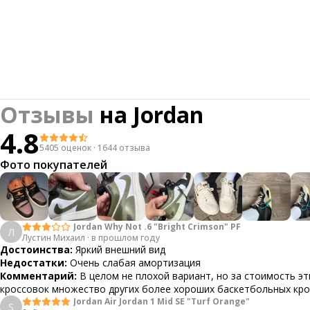
Отзывы
на
Jordan
4.8
5405 оценок
·
1644 отзыва
Фото покупателей
Jordan Why Not .6 "Bright Crimson" PF
Л
Лустин Михаил
·
в прошлом году
Достоинства:
Яркий внешний вид
Недостатки:
Очень слабая амортизация
Комментарий:
В целом не плохой вариант, но за стоимость эт
кроссовок множество других более хороших баскетбольных кр
Jordan Air Jordan 1 Mid SE "Turf Orange"
S