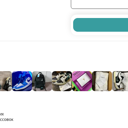
их
оссовок