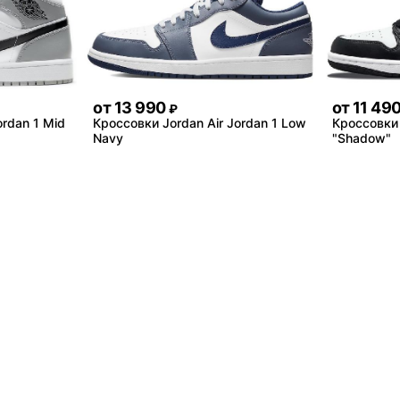
от
13 990
от
11 49
₽
ordan 1 Mid
Кроссовки Jordan Air Jordan 1 Low
Кроссовки 
Navy
"Shadow"