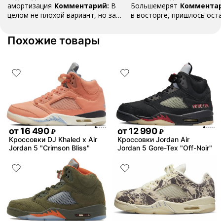
амортизация
Комментарий:
В
Большемерят
Коммента
целом не плохой вариант, но за
в восторге, пришлось ост
стоимость этих кроссовок
первые на вырост , перез
множество других более хороших
новые поменьше. Нарядные
Похожие товары
баскетбольных кроссовок
красивые.
от
16 490
от
12 990
₽
₽
Кроссовки DJ Khaled x Air
Кроссовки Jordan Air
Jordan 5 "Crimson Bliss"
Jordan 5 Gore-Tex "Off-Noir"