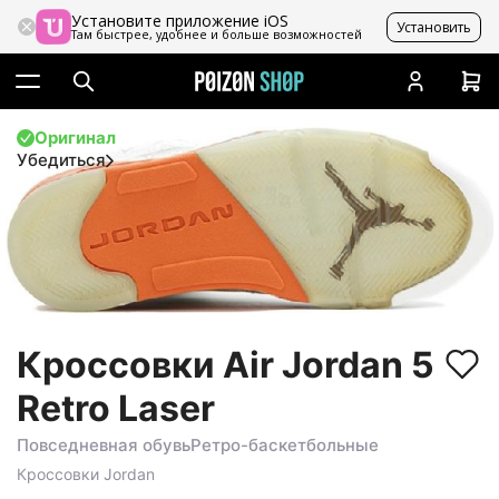
Установите приложение iOS
Установить
Там быстрее, удобнее и больше возможностей
Оригинал
Убедиться
Кроссовки Air Jordan 5
Retro Laser
Повседневная обувь
Ретро-баскетбольные
Кроссовки
Jordan