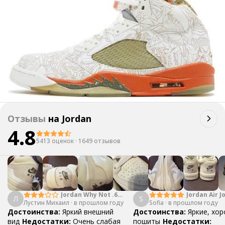
Отзывы
на
Jordan
4.8
5413 оценок
·
1649 отзывов
Jordan Why Not .6
Jordan Air J
Л
S
Лустин Михаил
"Bright Crimson" PF
·
в прошлом году
Sofia
·
в прошлом году
Mid SE "Tur
Достоинства:
Яркий внешний
Достоинства:
Яркие, хо
вид
Недостатки:
Очень слабая
пошиты
Недостатки: