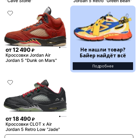
"Cave Stone"
Jordan 5 Retro "Green Bean"
Не нашли товар?
от
12 490
₽
Байер найдёт всё
Кроссовки Jordan Air
Jordan 5 "Dunk on Mars"
Подробнее
от
18 490
₽
Кроссовки CLOT x Air
Jordan 5 Retro Low "Jade"