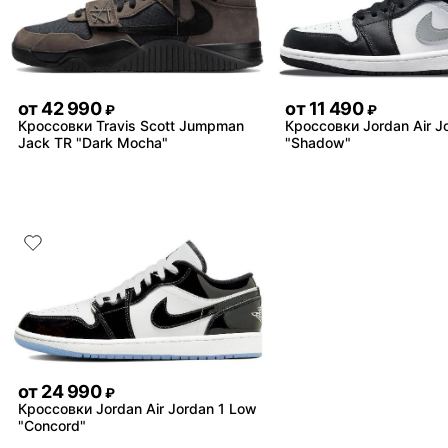
от
42 990
от
11 490
₽
₽
Кроссовки Travis Scott Jumpman
Кроссовки Jordan Air J
Jack TR "Dark Mocha"
"Shadow"
от
24 990
₽
Кроссовки Jordan Air Jordan 1 Low
"Concord"