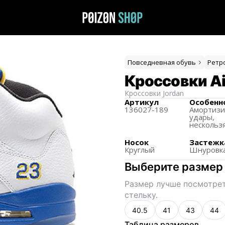
Повседневная обувь
Ретр
Кроссовки Air
Кроссовки
Jordan
Артикул
Особенн
136027-189
Амортиз
удары,
нескольз
Носок
Застежк
Круглый
Шнуровк
Выберите размер
Размер лучше посмотрет
стельку.
40.5
41
43
44
Таблица размеров