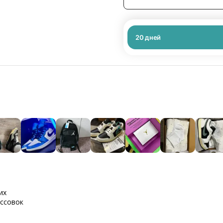
20
дней
их
оссовок