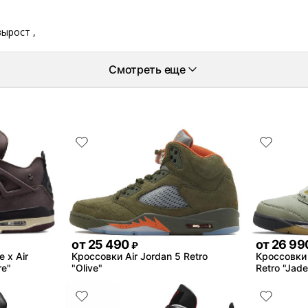
вырост ,
Смотреть еще
от
25 490
от
26 99
₽
 x Air
Кроссовки Air Jordan 5 Retro
Кроссовки 
re"
"Olive"
Retro "Jade