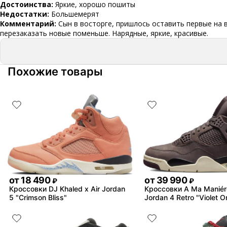
Достоинства:
Яркие, хорошо пошиты
Недостатки:
Большемерят
Комментарий:
Сын в восторге, пришлось оставить первые на 
перезаказать новые поменьше. Нарядные, яркие, красивые.
Похожие товары
от
18 490
от
39 990
₽
₽
Кроссовки DJ Khaled x Air Jordan
Кроссовки A Ma Maniére
5 "Crimson Bliss"
Jordan 4 Retro "Violet O