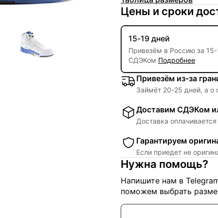
Цены и сроки дос
15-19 дней
Привезём в Россию за
15
-
СДЭКом
Подробнее
Привезём из-за гра
Займёт
20
-
25
дней, а о
Доставим СДЭКом ил
Доставка оплачивается 
Гарантируем оригин
Если приедет не ориги
Нужна помощь?
Напишите нам в Telegra
поможем выбрать размер