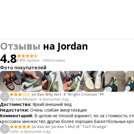
Отзывы
на
Jordan
4.8
5405 оценок
·
1644 отзыва
Фото покупателей
Jordan Why Not .6 "Bright Crimson" PF
Л
Лустин Михаил
·
в прошлом году
Достоинства:
Яркий внешний вид
Недостатки:
Очень слабая амортизация
Комментарий:
В целом не плохой вариант, но за стоимость эт
кроссовок множество других более хороших баскетбольных кр
Jordan Air Jordan 1 Mid SE "Turf Orange"
S
Sofia
·
в прошлом году