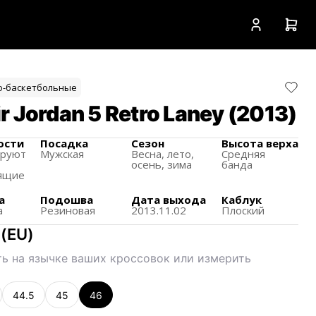
о-баскетбольные
 Jordan 5 Retro Laney (2013)
ости
Посадка
Сезон
Высота верха
ируют
Мужская
Весна, лето,
Средняя
осень, зима
банда
ящиe
а
Подошва
Дата выхода
Каблук
а
Резиновая
2013.11.02
Плоский
(
EU
)
ь на язычке ваших кроссовок или измерить
44.5
45
46