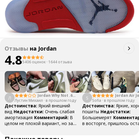
Отзывы
на
Jordan
4.8
5406 оценок
·
1644 отзыва
Jordan Why Not .6
Jordan Air J
Л
S
Лустин Михаил
"Bright Crimson" PF
·
в прошлом году
Sofia
·
в прошлом году
Mid SE "Tur
Достоинства:
Яркий внешний
Достоинства:
Яркие, хо
вид
Недостатки:
Очень слабая
пошиты
Недостатки:
амортизация
Комментарий:
В
Большемерят
Коммента
целом не плохой вариант, но за
в восторге, пришлось ост
стоимость этих кроссовок
первые на вырост , перез
множество других более хороших
новые поменьше. Нарядные