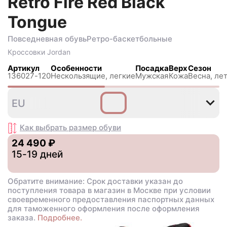
Retro Fire Red Black
Tongue
Повседневная обувь
Ретро-баскетбольные
Кроссовки
Jordan
Артикул
Особенности
Посадка
Верх
Сезон
136027-120
Нескользящиe, легкие
Мужская
Кожа
Весна, лет
41
42
44
44
45
EU
,5
Как выбрать размер
обуви
24 490 ₽
15-19 дней
Обратите внимание: Срок доставки указан до
поступления товара в магазин в Москве при условии
своевременного предоставления паспортных данных
для таможенного оформления после оформления
заказа.
Подробнее.