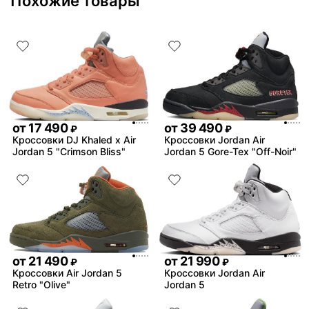
Похожие товары
баскетбольных кроссовок
красивые.
от
17 490
от
39 490
₽
₽
Кроссовки DJ Khaled x Air
Кроссовки Jordan Air
Jordan 5 "Crimson Bliss"
Jordan 5 Gore-Tex "Off-Noir"
от
21 490
от
21 990
₽
₽
Кроссовки Air Jordan 5
Кроссовки Jordan Air
Retro "Olive"
Jordan 5