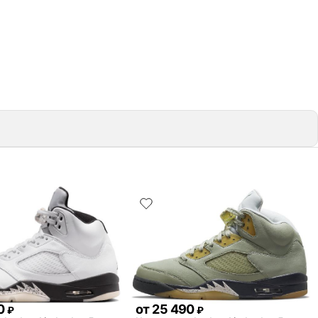
0
от
25 490
₽
₽