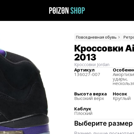
Повседневная обувь
Ретр
Кроссовки Air
2013
Кроссовки
Jordan
Артикул
Особенн
136027-007
Амортиз
удары,
нескольз
Высота верха
Носок
Высокий верх
Круглый
Каблук
Плоский
Выберите размер
Размер лучше посмотрет