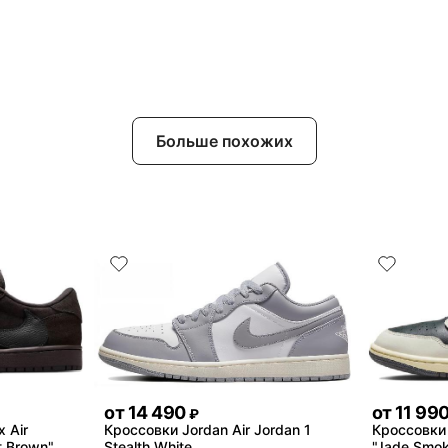
Больше похожих
от
14 490
от
11 99
₽
x Air
Кроссовки Jordan Air Jordan 1
Кроссовки 
t Brown"
Stealth White
"Jade Smo