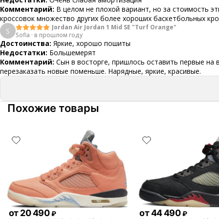
Комментарий:
В целом не плохой вариант, но за стоимость эт
кроссовок множество других более хороших баскетбольных кр
Jordan Air Jordan 1 Mid SE "Turf Orange"
S
Sofia
·
в прошлом году
Достоинства:
Яркие, хорошо пошиты
Недостатки:
Большемерят
Комментарий:
Сын в восторге, пришлось оставить первые на 
перезаказать новые поменьше. Нарядные, яркие, красивые.
Похожие товары
от
20 490
от
44 490
₽
₽