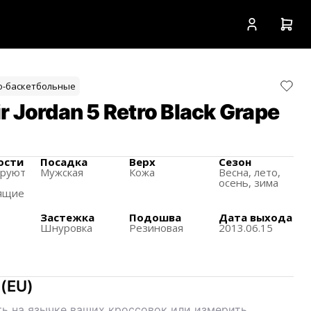
о-баскетбольные
 Jordan 5 Retro Black Grape
ости
Посадка
Верх
Сезон
ируют
Мужская
Кожа
Весна, лето,
осень, зима
ящиe
Застежка
Подошва
Дата выхода
Шнуровка
Резиновая
2013.06.15
(
EU
)
ь на язычке ваших кроссовок или измерить