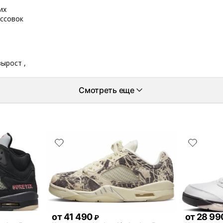
их
оссовок
вырост ,
Смотреть еще
от
41 490
от
28 99
₽