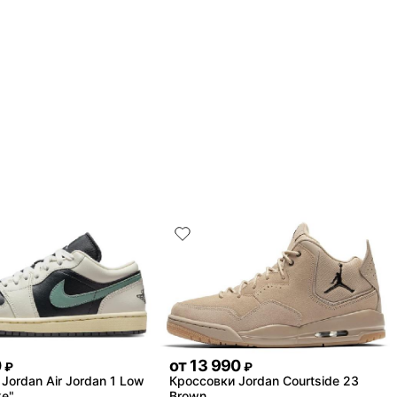
0
от
13 990
₽
₽
Jordan Air Jordan 1 Low
Кроссовки Jordan Courtside 23
ke"
Brown