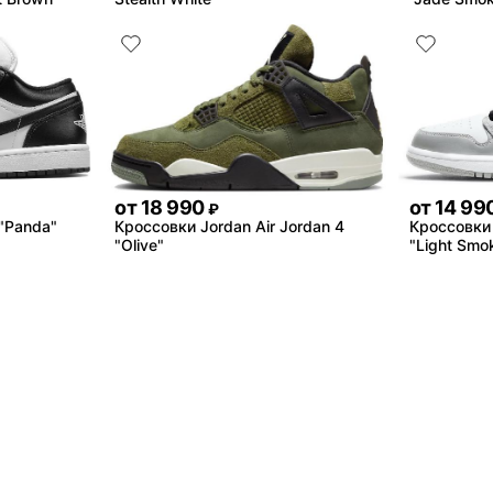
от
18 990
от
14 99
₽
 "Panda"
Кроссовки Jordan Air Jordan 4
Кроссовки 
"Olive"
"Light Smo