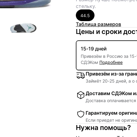
стельку.
44.5
Таблица размеров
Цены и сроки дос
15-19 дней
Привезём в Россию за
15
-
СДЭКом
Подробнее
Привезём из-за гра
Займёт
20
-
25
дней, а о
Доставим СДЭКом ил
Доставка оплачивается 
Гарантируем оригин
Если приедет не ориги
Нужна помощь?