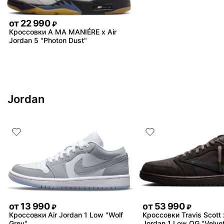
от
22 990
₽
Кроссовки A MA MANIÉRE x Air
Jordan 5 "Photon Dust"
Jordan
от
13 990
от
53 990
₽
₽
Кроссовки Air Jordan 1 Low "Wolf
Кроссовки Travis Scott 
Grey"
Jordan 1 Low OG "Velve