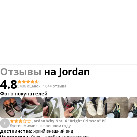
Отзывы
на
Jordan
4.8
5406 оценок
·
1644 отзыва
Фото покупателей
Jordan Why Not .6 "Bright Crimson" PF
Л
Лустин Михаил
·
в прошлом году
Достоинства:
Яркий внешний вид
Недостатки:
Очень слабая амортизация