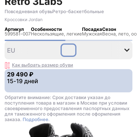
Retro 3Lab5
Повседневная обувь
Ретро-баскетбольные
Кроссовки
Jordan
Артикул
Особенности
Посадка
Сезон
599581-007
Нескользящиe, легкие
Мужская
Весна, лето, ос
42
42
43
44
45
EU
,5
Как выбрать размер
обуви
29 490 ₽
15-19 дней
Обратите внимание: Срок доставки указан до
поступления товара в магазин в Москве при условии
своевременного предоставления паспортных данных
для таможенного оформления после оформления
заказа.
Подробнее.