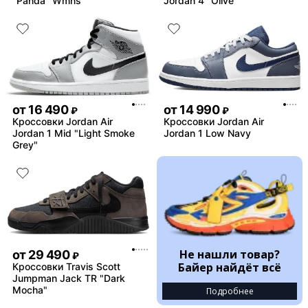
"Panda" Wmns
Jordan 4 "Olive"
от
16 490
от
14 990
₽
₽
Кроссовки Jordan Air
Кроссовки Jordan Air
Jordan 1 Mid "Light Smoke
Jordan 1 Low Navy
Grey"
Не нашли товар?
от
29 490
₽
Байер найдёт всё
Кроссовки Travis Scott
Jumpman Jack TR "Dark
Mocha"
Подробнее