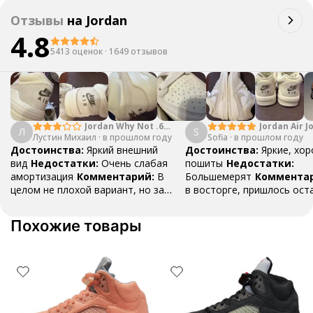
Отзывы
на
Jordan
4.8
5413 оценок
·
1649 отзывов
Jordan Why Not .6
Jordan Air J
Л
S
Лустин Михаил
"Bright Crimson" PF
·
в прошлом году
Sofia
·
в прошлом году
Mid SE "Tur
Достоинства:
Яркий внешний
Достоинства:
Яркие, хо
вид
Недостатки:
Очень слабая
пошиты
Недостатки:
амортизация
Комментарий:
В
Большемерят
Коммента
целом не плохой вариант, но за
в восторге, пришлось ост
стоимость этих кроссовок
первые на вырост , перез
множество других более хороших
новые поменьше. Нарядные
Похожие товары
баскетбольных кроссовок
красивые.