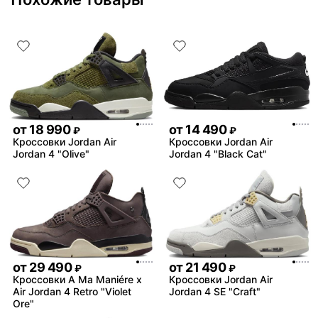
баскетбольных кроссовок
красивые.
от
18 990
от
14 490
₽
₽
Кроссовки Jordan Air
Кроссовки Jordan Air
Jordan 4 "Olive"
Jordan 4 "Black Cat"
от
29 490
от
21 490
₽
₽
Кроссовки A Ma Maniére x
Кроссовки Jordan Air
Air Jordan 4 Retro "Violet
Jordan 4 SE "Craft"
Ore"