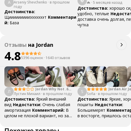

A
Arseniy Shevchenko
·
в прошлом
🦇
·
5 месяцев назад
году
Достоинства:
хорошо си
Достоинства:
удобно, теплые
Недоста
Щиииииииииэээээээт
Комментари
доставка очень долгая, п
й:
База
чутка
Отзывы
на
Jordan
4.8
5396 оценок
·
1640 отзывов
Jordan Why Not .6
Jordan Air J
Л
S
Лустин Михаил
"Bright Crimson" PF
·
в прошлом году
Sofia
·
в прошлом году
Mid SE "Tur
Достоинства:
Яркий внешний
Достоинства:
Яркие, хо
вид
Недостатки:
Очень слабая
пошиты
Недостатки:
амортизация
Комментарий:
В
Большемерят
Коммента
целом не плохой вариант, но за
в восторге, пришлось ост
стоимость этих кроссовок
первые на вырост , перез
множество других более хороших
новые поменьше. Нарядные
Похожие товары