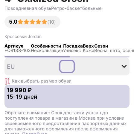
Повседневная обувь
Ретро-баскетбольные
5.0
(
10
)
Кроссовки
Jordan
Артикул
Особенности
Посадка
Верх
Сезон
FQ8138-103
Нескользящиe
Унисекс
Кожа
Весна, лето, осен
37
38
38
40
40
EU
,5
,5
,5
Как выбрать размер
обуви
19 990 ₽
15-19 дней
Обратите внимание: Срок доставки указан до
поступления товара в магазин в Москве при условии
своевременного предоставления паспортных данных
для таможенного оформления после оформления