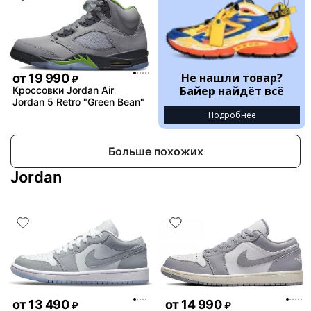
Не нашли товар?
от
19 990
₽
Байер найдёт всё
Кроссовки Jordan Air
Jordan 5 Retro "Green Bean"
Подробнее
Больше похожих
Jordan
от
13 490
от
14 990
₽
₽