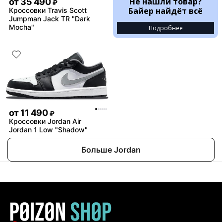
Не нашли товар?
от
35 490
₽
Байер найдёт всё
Кроссовки Travis Scott
Jumpman Jack TR "Dark
Mocha"
Подробнее
от
11 490
₽
Кроссовки Jordan Air
Jordan 1 Low "Shadow"
Больше Jordan