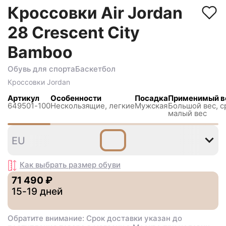
Кроссовки Air Jordan
28 Crescent City
Bamboo
Обувь для спорта
Баскетбол
Кроссовки
Jordan
Артикул
Особенности
Посадка
Применимый в
649501-100
Нескользящиe, легкие
Мужская
Большой вес, с
малый вес
43
44
45
EU
Как выбрать размер
обуви
71 490 ₽
15-19 дней
Обратите внимание: Срок доставки указан до