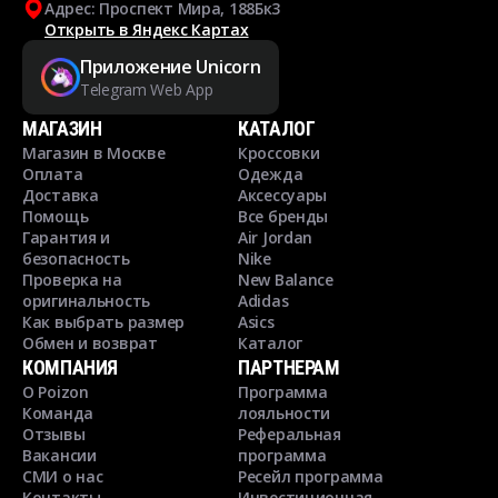
Адрес: Проспект Мира, 188Бк3
Открыть в Яндекс Картах
Приложение Unicorn
Telegram Web App
МАГАЗИН
КАТАЛОГ
Магазин в Москве
Кроссовки
Оплата
Одежда
Доставка
Аксессуары
Помощь
Все бренды
Гарантия и
Air Jordan
безопасность
Nike
Проверка на
New Balance
оригинальность
Adidas
Как выбрать размер
Asics
Обмен и возврат
Каталог
КОМПАНИЯ
ПАРТНЕРАМ
О Poizon
Программа
Команда
лояльности
Отзывы
Реферальная
Вакансии
программа
СМИ о нас
Ресейл программа
Контакты
Инвестиционная