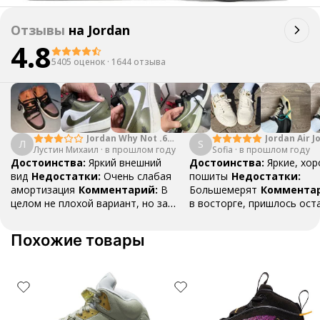
Отзывы
на
Jordan
4.8
5405 оценок
·
1644 отзыва
Jordan Why Not .6
Jordan Air J
Л
S
Лустин Михаил
"Bright Crimson" PF
·
в прошлом году
Sofia
·
в прошлом году
Mid SE "Tur
Достоинства:
Яркий внешний
Достоинства:
Яркие, хо
вид
Недостатки:
Очень слабая
пошиты
Недостатки:
амортизация
Комментарий:
В
Большемерят
Коммента
целом не плохой вариант, но за
в восторге, пришлось ост
стоимость этих кроссовок
первые на вырост , перез
множество других более хороших
новые поменьше. Нарядные
Похожие товары
баскетбольных кроссовок
красивые.