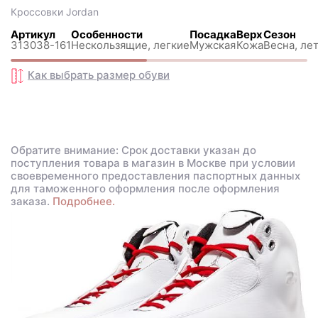
Кроссовки
Jordan
Артикул
Особенности
Посадка
Верх
Сезон
313038-161
Нескользящиe, легкие
Мужская
Кожа
Весна, лет
Как выбрать размер
обуви
Обратите внимание: Срок доставки указан до
поступления товара в магазин в Москве при условии
своевременного предоставления паспортных данных
для таможенного оформления после оформления
заказа.
Подробнее.