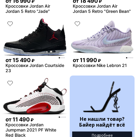
от
16 990
от
18 490
₽
₽
Кроссовки Jordan Air
Кроссовки Jordan Air
Jordan 5 Retro "Jade"
Jordan 5 Retro "Green Bean"
от
15 490
от
11 990
₽
₽
Кроссовки Jordan Courtside
Кроссовки Nike Lebron 21
23
Не нашли товар?
от
11 490
₽
Байер найдёт всё
Кроссовки Jordan
Jumpman 2021 PF White
Red Black
Подробнее