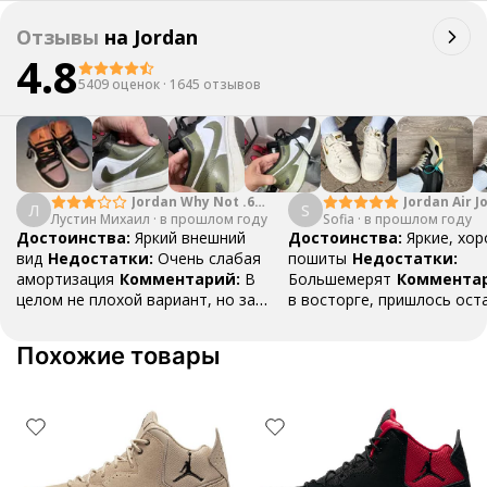
Отзывы
на
Jordan
4.8
5409 оценок
·
1645 отзывов
Jordan Why Not .6
Jordan Air J
Л
S
Лустин Михаил
"Bright Crimson" PF
·
в прошлом году
Sofia
·
в прошлом году
Mid SE "Tur
Достоинства:
Яркий внешний
Достоинства:
Яркие, хо
вид
Недостатки:
Очень слабая
пошиты
Недостатки:
амортизация
Комментарий:
В
Большемерят
Коммента
целом не плохой вариант, но за
в восторге, пришлось ост
стоимость этих кроссовок
первые на вырост , перез
множество других более хороших
новые поменьше. Нарядные
Похожие товары
баскетбольных кроссовок
красивые.