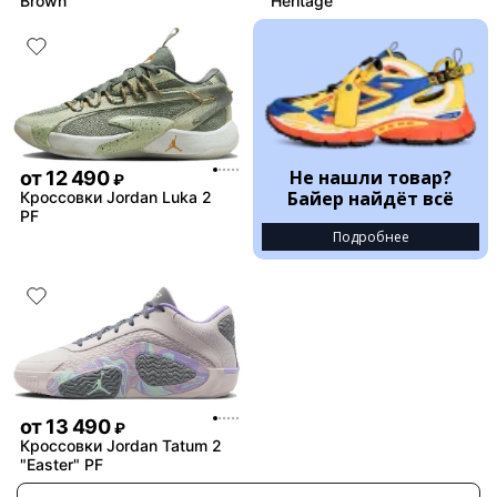
Brown
"Heritage"
Не нашли товар?
от
12 490
₽
Байер найдёт всё
Кроссовки Jordan Luka 2
PF
Подробнее
от
13 490
₽
Кроссовки Jordan Tatum 2
"Easter" PF