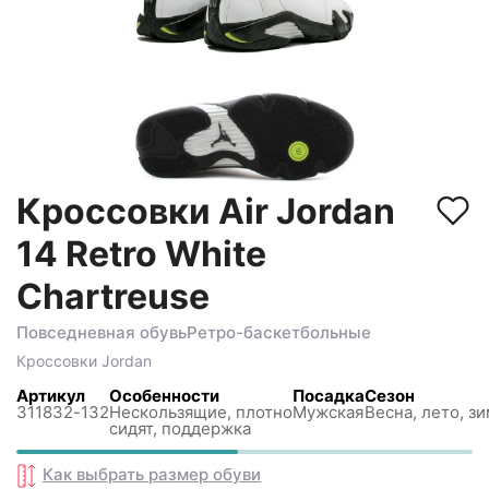
Кроссовки Air Jordan
14 Retro White
Chartreuse
Повседневная обувь
Ретро-баскетбольные
Кроссовки
Jordan
Артикул
Особенности
Посадка
Сезон
311832-132
Нескользящиe, плотно
Мужская
Весна, лето, з
сидят, поддержка
Как выбрать размер
обуви