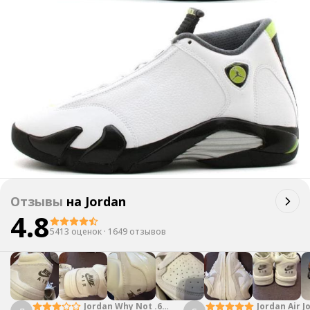
Отзывы
на
Jordan
4.8
5413 оценок
·
1649 отзывов
Jordan Why Not .6
Jordan Air J