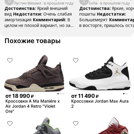
Л
S
Лустин Михаил
"Bright Crimson" PF
·
в прошлом году
Sofia
·
в прошлом году
Mid SE "Tur
Достоинства:
Яркий внешний
Достоинства:
Яркие, хо
вид
Недостатки:
Очень слабая
пошиты
Недостатки:
амортизация
Комментарий:
В
Большемерят
Коммента
целом не плохой вариант, но за
в восторге, пришлось ост
стоимость этих кроссовок
первые на вырост , перез
множество других более хороших
новые поменьше. Нарядные
Похожие товары
баскетбольных кроссовок
красивые.
от
18 990
от
11 490
₽
₽
Кроссовки A Ma Maniére x
Кроссовки Jordan Max Aura
Air Jordan 4 Retro "Violet
2
Ore"