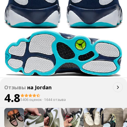
Отзывы
на
Jordan
4.8
5406 оценок
·
1644 отзыва