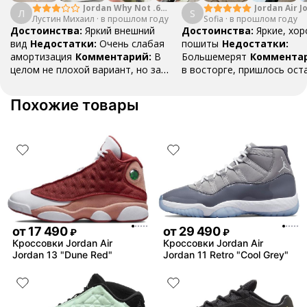
Jordan Why Not .6
Jordan Air J
Л
S
Лустин Михаил
"Bright Crimson" PF
·
в прошлом году
Sofia
·
в прошлом году
Mid SE "Tur
Достоинства:
Яркий внешний
Достоинства:
Яркие, хо
вид
Недостатки:
Очень слабая
пошиты
Недостатки:
амортизация
Комментарий:
В
Большемерят
Коммента
целом не плохой вариант, но за
в восторге, пришлось ост
стоимость этих кроссовок
первые на вырост , перез
множество других более хороших
новые поменьше. Нарядные
Похожие товары
баскетбольных кроссовок
красивые.
от
17 490
от
29 490
₽
₽
Кроссовки Jordan Air
Кроссовки Jordan Air
Jordan 13 "Dune Red"
Jordan 11 Retro "Cool Grey"