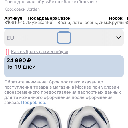
Повседневная обувь
Ретро-баскетбольные
Кроссовки
Jordan
Артикул
Посадка
Верх
Сезон
Носок
310810-107
Мужская
Pu
Весна, лето, осень, зима
Круглый
42
42
43
44
45
EU
,5
Как выбрать размер
обуви
24 990 ₽
15-19 дней
Обратите внимание: Срок доставки указан до
поступления товара в магазин в Москве при условии
своевременного предоставления паспортных данных
для таможенного оформления после оформления
заказа.
Подробнее.