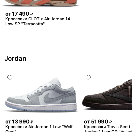
от
17 490
₽
Кроссовки CLOT x Air Jordan 14
Low SP "Terracotta"
Jordan
от
13 990
от
51 990
₽
₽
Кроссовки Air Jordan 1 Low "Wolf
Кроссовки Travis Scott 
Grey"
Jordan 1 Low OG "Velve