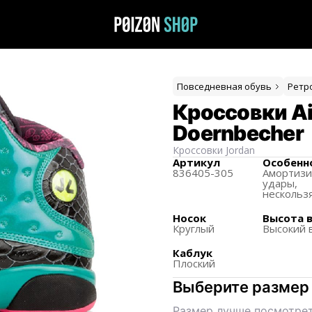
Повседневная обувь
Ретр
Кроссовки Air
Doernbecher
Кроссовки
Jordan
Артикул
Особенн
836405-305
Амортиз
удары,
нескольз
Носок
Высота 
Круглый
Высокий 
Каблук
Плоский
Выберите размер
Размер лучше посмотрет