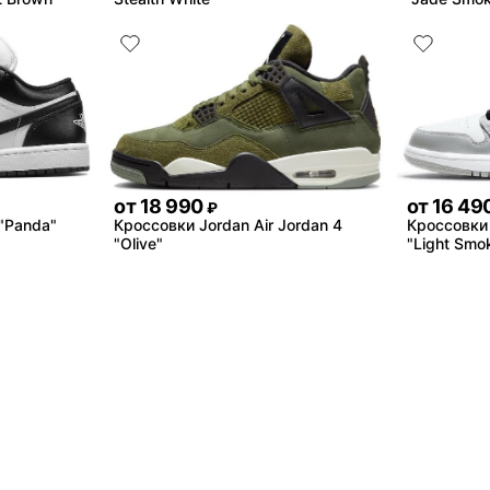
от
18 990
от
16 49
₽
 "Panda"
Кроссовки Jordan Air Jordan 4
Кроссовки 
"Olive"
"Light Smo