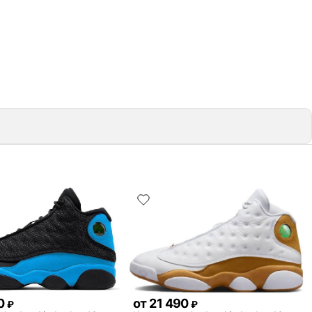
0
от
21 490
₽
₽