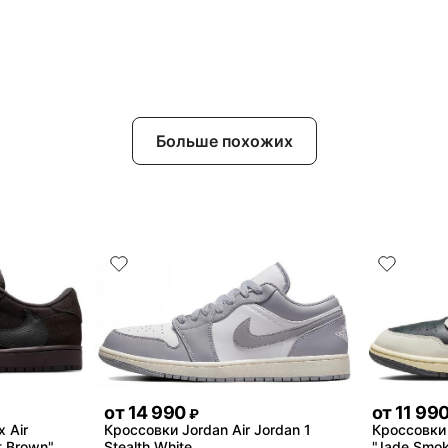
Больше похожих
от
14 990
от
11 99
₽
x Air
Кроссовки Jordan Air Jordan 1
Кроссовки 
t Brown"
Stealth White
"Jade Smo