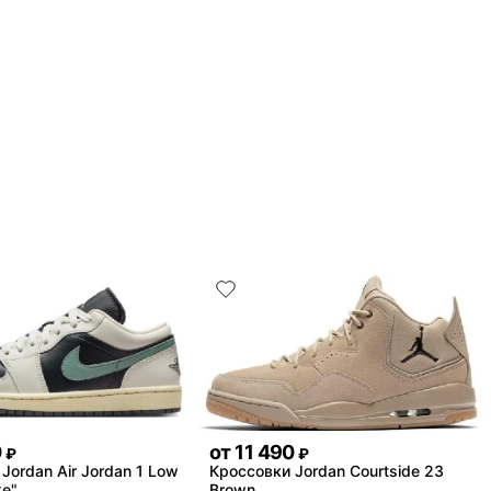
0
от
11 490
₽
₽
Jordan Air Jordan 1 Low
Кроссовки Jordan Courtside 23
ke"
Brown