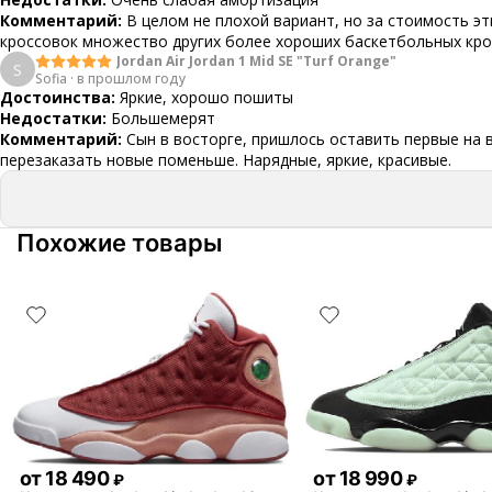
Комментарий:
В целом не плохой вариант, но за стоимость эт
кроссовок множество других более хороших баскетбольных кр
Jordan Air Jordan 1 Mid SE "Turf Orange"
S
Sofia
·
в прошлом году
Достоинства:
Яркие, хорошо пошиты
Недостатки:
Большемерят
Комментарий:
Сын в восторге, пришлось оставить первые на 
перезаказать новые поменьше. Нарядные, яркие, красивые.
Похожие товары
от
18 490
от
18 990
₽
₽