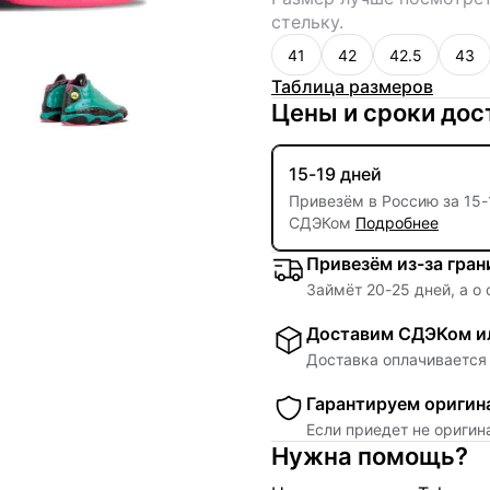
стельку.
41
42
42.5
43
Таблица размеров
Цены и сроки дос
15-19 дней
Привезём в Россию за
15
-
СДЭКом
Подробнее
Привезём из-за гра
Займёт
20
-
25
дней, а о
Доставим СДЭКом ил
Доставка оплачивается 
Гарантируем оригин
Если приедет не ориги
Нужна помощь?