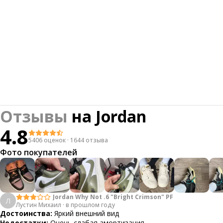
Отзывы
на
Jordan
4.8
5406 оценок
·
1644 отзыва
Фото покупателей
Jordan Why Not .6 "Bright Crimson" PF
Л
Лустин Михаил
·
в прошлом году
Достоинства:
Яркий внешний вид
Недостатки:
Очень слабая амортизация