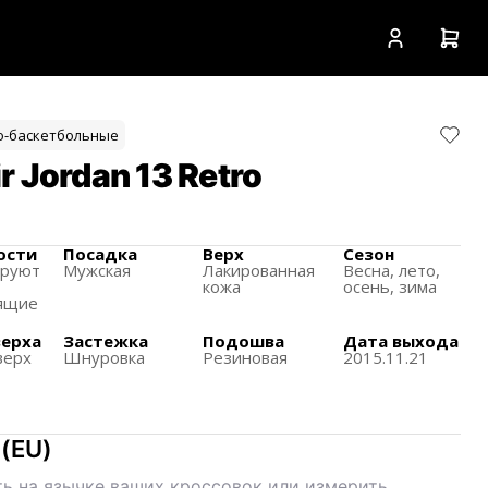
о-баскетбольные
 Jordan 13 Retro
ости
Посадка
Верх
Сезон
ируют
Мужская
Лакированная
Весна, лето,
кожа
осень, зима
ящиe
верха
Застежка
Подошва
Дата выхода
верх
Шнуровка
Резиновая
2015.11.21
(
EU
)
ь на язычке ваших кроссовок или измерить