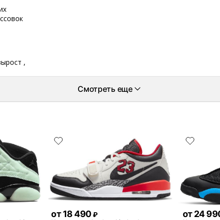
их
оссовок
вырост ,
Смотреть еще
от
18 490
от
24 99
₽