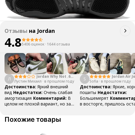
Отзывы
на
Jordan
4.8
5406 оценок
·
1644 отзыва
Jordan Why Not .6
Jordan Air J
Л
S
Лустин Михаил
"Bright Crimson" PF
·
в прошлом году
Sofia
·
в прошлом году
Mid SE "Tur
Достоинства:
Яркий внешний
Достоинства:
Яркие, хо
вид
Недостатки:
Очень слабая
пошиты
Недостатки:
амортизация
Комментарий:
В
Большемерят
Коммента
целом не плохой вариант, но за
в восторге, пришлось ост
стоимость этих кроссовок
первые на вырост , перез
множество других более хороших
новые поменьше. Нарядные
Похожие товары
баскетбольных кроссовок
красивые.