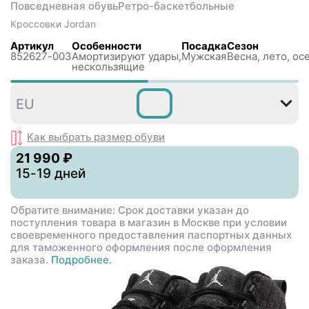
Повседневная обувь
Ретро-баскетбольные
Кроссовки
Jordan
Артикул
Особенности
Посадка
Сезон
852627-003
Амортизируют удары,
Мужская
Весна, лето, ос
нескользящиe
40
42
42
43
44
4
EU
,5
,5
Как выбрать размер
обуви
21 990 ₽
15-19 дней
Обратите внимание: Срок доставки указан до
поступления товара в магазин в Москве при условии
своевременного предоставления паспортных данных
для таможенного оформления после оформления
заказа.
Подробнее.