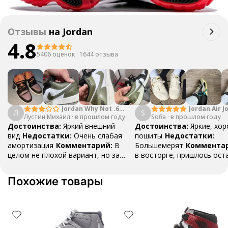
Отзывы
на
Jordan
4.8
5406 оценок
·
1644 отзыва
Jordan Why Not .6
Jordan Air J
Л
S
Лустин Михаил
"Bright Crimson" PF
·
в прошлом году
Sofia
·
в прошлом году
Mid SE "Tur
Достоинства:
Яркий внешний
Достоинства:
Яркие, хо
вид
Недостатки:
Очень слабая
пошиты
Недостатки:
амортизация
Комментарий:
В
Большемерят
Коммента
целом не плохой вариант, но за
в восторге, пришлось ост
стоимость этих кроссовок
первые на вырост , перез
множество других более хороших
новые поменьше. Нарядные
Похожие товары
баскетбольных кроссовок
красивые.