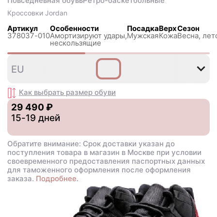
Повседневная обувь
Ретро-баскетбольные
Кроссовки
Jordan
Артикул
Особенности
Посадка
Верх
Сезон
378037-010
Амортизируют удары,
Мужская
Кожа
Весна, лет
нескользящиe
40
42
42
43
44
45
EU
,5
Как выбрать размер
обуви
29 490 ₽
15-19 дней
Обратите внимание: Срок доставки указан до
поступления товара в магазин в Москве при условии
своевременного предоставления паспортных данных
для таможенного оформления после оформления
заказа.
Подробнее.