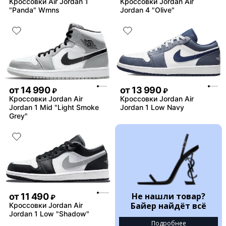
Кроссовки Air Jordan 1
Кроссовки Jordan Air
"Panda" Wmns
Jordan 4 "Olive"
от
14 990
от
13 990
₽
₽
Кроссовки Jordan Air
Кроссовки Jordan Air
Jordan 1 Mid "Light Smoke
Jordan 1 Low Navy
Grey"
Не нашли товар?
от
11 490
₽
Байер найдёт всё
Кроссовки Jordan Air
Jordan 1 Low "Shadow"
Подробнее