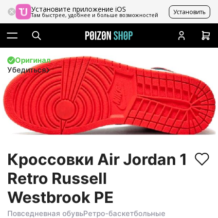
Установите приложение iOS
Установить
Там быстрее, удобнее и больше возможностей
Оригинал
Убедиться
Кроссовки Air Jordan 1
Retro Russell
Westbrook PE
Повседневная обувь
Ретро-баскетбольные