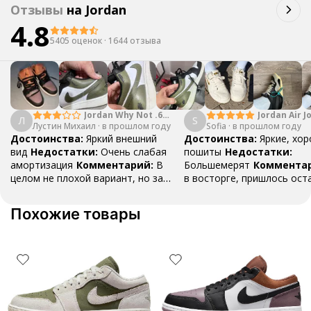
Отзывы
на
Jordan
4.8
5405 оценок
·
1644 отзыва
Jordan Why Not .6
Jordan Air J
Л
S
Лустин Михаил
"Bright Crimson" PF
·
в прошлом году
Sofia
·
в прошлом году
Mid SE "Tur
Достоинства:
Яркий внешний
Достоинства:
Яркие, хо
вид
Недостатки:
Очень слабая
пошиты
Недостатки:
амортизация
Комментарий:
В
Большемерят
Коммента
целом не плохой вариант, но за
в восторге, пришлось ост
стоимость этих кроссовок
первые на вырост , перез
множество других более хороших
новые поменьше. Нарядные
Похожие товары
баскетбольных кроссовок
красивые.