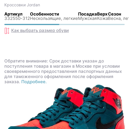
Кроссовки
Jordan
Артикул
Особенности
Посадка
Верх
Сезон
332550-312
Нескользящиe, легкие
Мужская
Кожа
Весна, ле
Как выбрать размер
обуви
Обратите внимание: Срок доставки указан до
поступления товара в магазин в Москве при условии
своевременного предоставления паспортных данных
для таможенного оформления после оформления
заказа.
Подробнее.