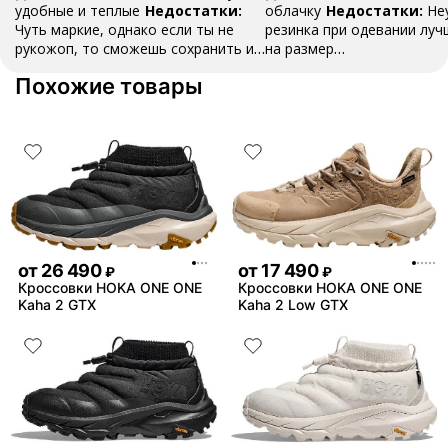
удобные и теплые
Недостатки:
облачку
Недостатки:
Не
Чуть маркие, однако если ты не
резинка при одевании луч
рукожоп, то сможешь сохранить их
на размер
внешний вид
Комментарий:
10/10
больше
Ответ поддерж
Похожие товары
по любой шкале достоинств
Благодарим за отзыв 🦄 
обратная связь поможет 
покупателям сделать вер
выбор! Если у вас возник
вопросы в выборе размера
обращайтесь в чат поддер
товар не подошел, воспол
услугой повторной продаж
Пишите в @unicorn_go_bot
оператор расскажет подр
от
26 490
от
17 490
₽
₽
ответит на все вопросы
Кроссовки HOKA ONE ONE
Кроссовки HOKA ONE ONE
Kaha 2 GTX
Kaha 2 Low GTX