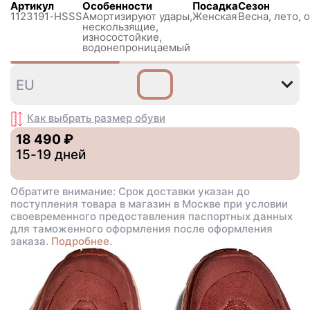
Артикул
Особенности
Посадка
Сезон
1123191-HSSS
Амортизируют удары,
Женская
Весна, лето, 
нескользящиe,
износостойкие,
водонепроницаемый
36
38
40
40
EU
,5
Как выбрать размер
обуви
18 490 ₽
15-19 дней
Обратите внимание: Срок доставки указан до
поступления товара в магазин в Москве при условии
своевременного предоставления паспортных данных
для таможенного оформления после оформления
заказа.
Подробнее.