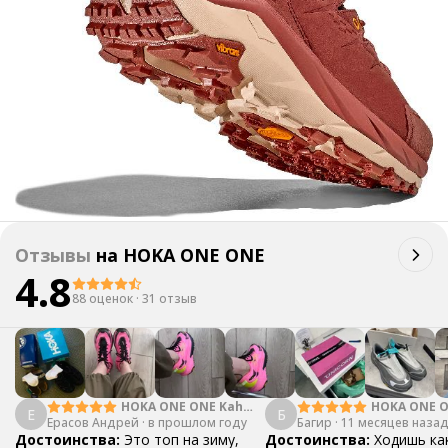
Отзывы
на
HOKA ONE ONE
4.8
88 оценок
·
31 отзыв
HOKA ONE ONE Kaha
HOKA ONE O
Е
Б
Ерасов Андрей
2 GTX
·
в прошлом году
Багир
·
11 месяцев наза
Primo
Достоинства:
Это топ на зиму,
Достоинства:
Ходишь ка