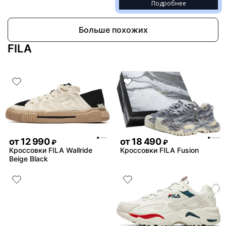
Подробнее
Больше похожих
FILA
от
12 990
от
18 490
₽
₽
Кроссовки FILA Wallride
Кроссовки FILA Fusion
Beige Black