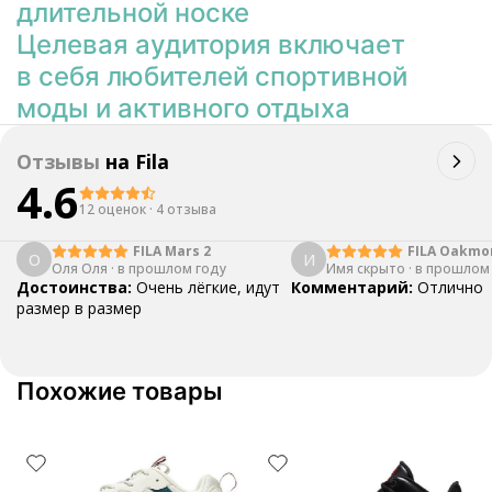
длительной носке
Целевая аудитория включает
в себя любителей спортивной
моды и активного отдыха
Отзывы
на
Fila
4.6
12 оценок
·
4 отзыва
FILA Mars 2
FILA Oakmo
О
И
Оля Оля
·
в прошлом году
Имя скрыто
·
в прошлом
Достоинства:
Очень лёгкие, идут
Комментарий:
Отлично
размер в размер
Похожие товары