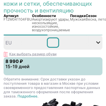
кожи и сетки, обеспечивающих
прочность и вентиляцию
Артикул
Особенности
Посадка
Сезон
F12M041104FBU
Амортизируют удары,
Мужская
Весна, лето
нескользящиe,
износостойкие,
воздухопроницаемые
39
40
40
41
42
42
EU
,5
Как выбрать размер
обуви
8 990 ₽
15-19 дней
Обратите внимание: Срок доставки указан до
поступления товара в магазин в Москве при условии
своевременного предоставления паспортных данных
для таможенного оформления после оформления
заказа.
Подробнее.