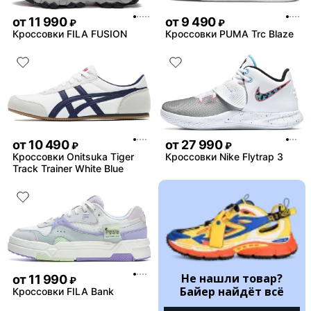
от
11 990
от
9 490
₽
₽
Кроссовки FILA FUSION
Кроссовки PUMA Trc Blaze
от
10 490
от
27 990
₽
₽
Кроссовки Onitsuka Tiger
Кроссовки Nike Flytrap 3
Track Trainer White Blue
Не нашли товар?
от
11 990
₽
Байер найдёт всё
Кроссовки FILA Bank