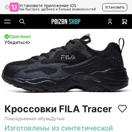
Установите приложение iOS
Установить
Там быстрее, удобнее и больше возможностей
Оригинал
Убедиться
Кроссовки FILA Tracer
Повседневная обувь
Дутые
Изготовлены из синтетической