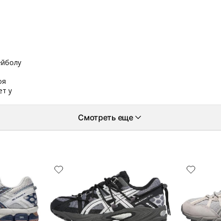
ейболу
оя
ет у
Смотреть еще