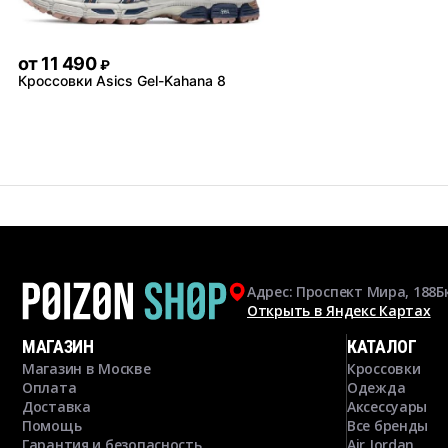
от
11 490
₽
Кроссовки Asics Gel-Kahana 8
Адрес: Проспект Мира, 188Б
Открыть в Яндекс Картах
МАГАЗИН
КАТАЛОГ
Магазин в Москве
Кроссовки
Оплата
Одежда
Доставка
Аксессуары
Помощь
Все бренды
Гарантия и безопасность
Air Jordan