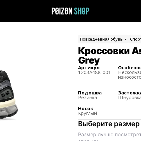
Повседневная обувь
Спор
Кроссовки As
Grey
Артикул
Особенн
1203A488-001
Нескольз
износост
Подошва
Застежк
Резинка
Шнуровк
Носок
Круглый
Выберите размер
Размер лучше посмотрет