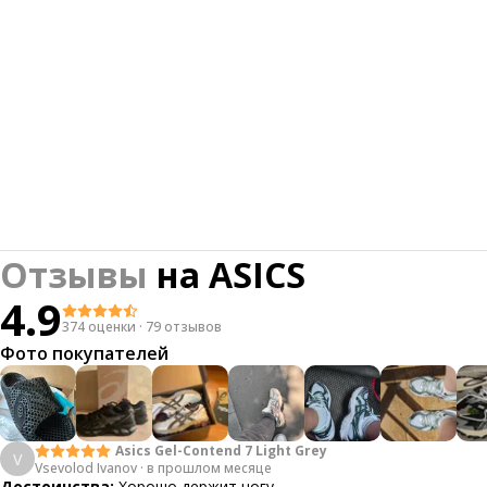
Отзывы
на
ASICS
4.9
374 оценки
·
79 отзывов
Фото покупателей
Asics Gel-Contend 7 Light Grey
V
Vsevolod Ivanov
·
в прошлом месяце
Достоинства:
Хорошо держит ногу