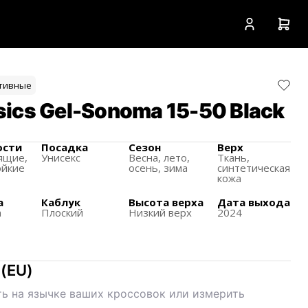
тивные
ics Gel-Sonoma 15-50 Black
ости
Посадка
Сезон
Верх
ящиe,
Унисекс
Весна, лето,
Ткань,
ойкие
осень, зима
синтетическая
кожа
а
Каблук
Высота верха
Дата выхода
а
Плоский
Низкий верх
2024
(
EU
)
ь на язычке ваших кроссовок или измерить