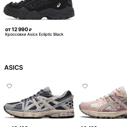
от
12 990
₽
Кроссовки Asics Ecliptic Black
ASICS