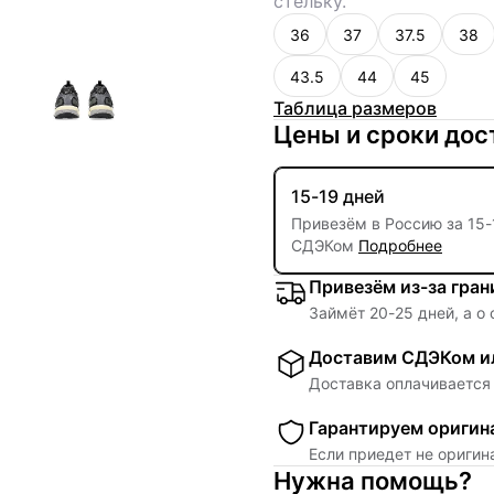
стельку.
36
37
37.5
38
43.5
44
45
Таблица размеров
Цены и сроки дос
15-19 дней
Привезём в Россию за
15
-
СДЭКом
Подробнее
Привезём из-за гра
Займёт
20
-
25
дней, а о
Доставим СДЭКом ил
Доставка оплачивается 
Гарантируем оригин
Если приедет не ориги
Нужна помощь?