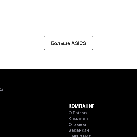
Больше ASICS
к3
КОМПАНИЯ
О Poizon
Команда
Отзывы
Вакансии
СМИ о нас