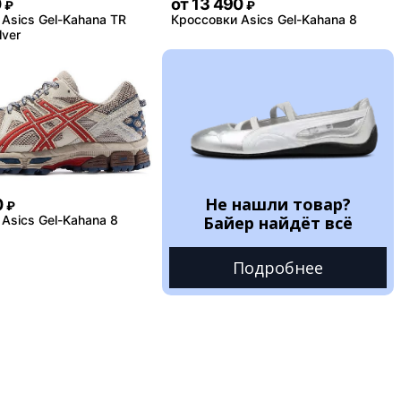
0
от
13 490
₽
₽
Asics Gel-Kahana TR
Кроссовки Asics Gel-Kahana 8
lver
Не нашли товар?
0
₽
Asics Gel-Kahana 8
Байер найдёт всё
Подробнее