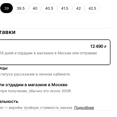
39
39.5
40
40.5
41.5
42
42.5
тавки
12 490
₽
19 дней
и отдадим в магазине в Москве или отправим
ницы
 статусе расскажем в личном кабинете.
и отдадим в магазине в Москве
при получении, обычно это около 300₽.
альность
нал — вернём тройную стоимость заказа.
Подробнее