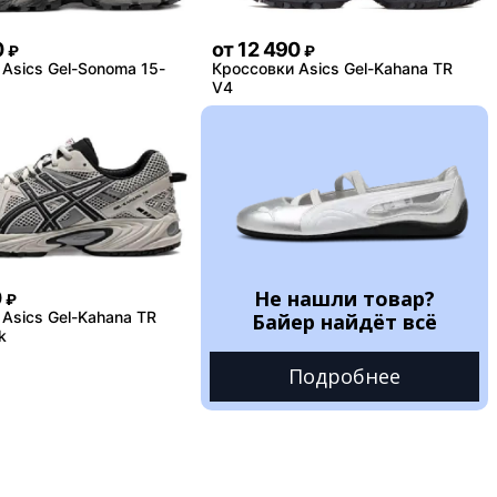
0
от
12 490
₽
₽
Asics Gel-Sonoma 15-
Кроссовки Asics Gel-Kahana TR
V4
Не нашли товар?
0
₽
Asics Gel-Kahana TR
Байер найдёт всё
k
Подробнее