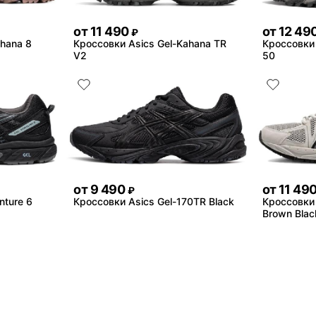
от
11 490
от
12 49
₽
ahana 8
Кроссовки Asics Gel-Kahana TR
Кроссовки 
V2
50
от
9 490
от
11 49
₽
nture 6
Кроссовки Asics Gel-170TR Black
Кроссовки 
Brown Blac