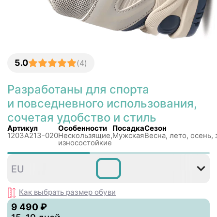
5.0
(
4
)
Разработаны для спорта
и повседневного использования,
сочетая удобство и стиль
Артикул
Особенности
Посадка
Сезон
1203A213-020
Нескользящиe,
Мужская
Весна, лето, осень,
износостойкие
36
37
37
38
39
39
EU
,5
Как выбрать размер
обуви
9 490 ₽