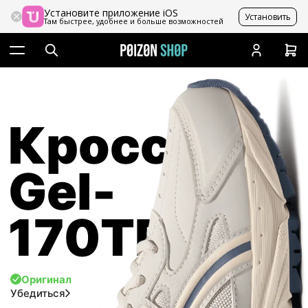
Установите приложение iOS
Установить
Там быстрее, удобнее и больше возможностей
Кроссовки
Gel-
170TR
Оригинал
Убедиться