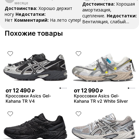
месяце
Достоинства:
Хорошая
Достоинства:
Хорошо держит
амортизация,
ногу
Недостатки:
сцепление.
Недостатки:
Нет
Комментарий:
На лето супер!
Вентиляция, слабый
носок
Комментарий:
Кр
Похожие товары
использовал для трениро
волейболу 3-4 раза в неде
Кроссы прожили почти го
каких либо повреждений, 
протираться верх носка, н
лично моя проблема, так 
кроссовках которые я исп
но может у кого так же
от
12 490
от
12 990
₽
₽
Кроссовки Asics Gel-
Кроссовки Asics Gel-
Kahana TR V4
Kahana TR v2 White Silver