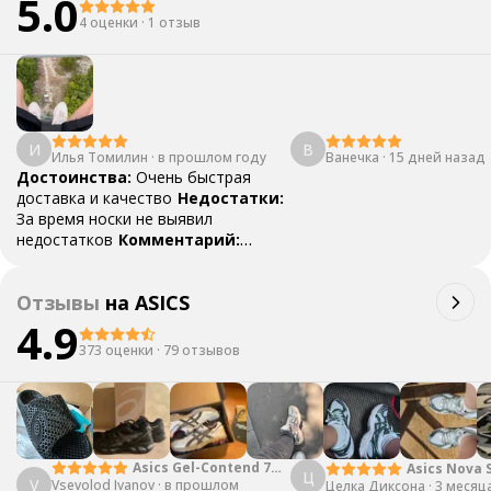
5.0
4 оценки
·
1 отзыв
И
В
Илья Томилин
·
в прошлом году
Ванечка
·
15 дней назад
Достоинства:
Очень быстрая
доставка и качество
Недостатки:
За время носки не выявил
недостатков
Комментарий:
Очень удобная пара, отличный
вариант как для повседневной или
Отзывы
на
ASICS
для пробежек, выдержали и горы
4.9
373 оценки
·
79 отзывов
Asics Gel-Contend 7
Asics Nova 
Ц
V
Vsevolod Ivanov
Light Grey
·
в прошлом
Целка Диксона
Black Green
·
3 месяц