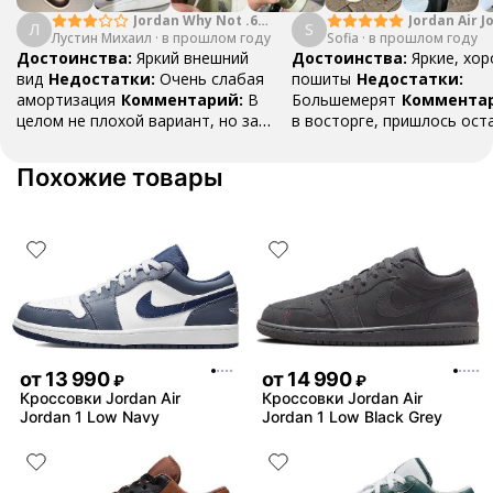
Jordan Why Not .6
Jordan Air J
Л
S
Лустин Михаил
"Bright Crimson" PF
·
в прошлом году
Sofia
·
в прошлом году
Mid SE "Tur
Достоинства:
Яркий внешний
Достоинства:
Яркие, хо
вид
Недостатки:
Очень слабая
пошиты
Недостатки:
амортизация
Комментарий:
В
Большемерят
Коммента
целом не плохой вариант, но за
в восторге, пришлось ост
стоимость этих кроссовок
первые на вырост , перез
множество других более хороших
новые поменьше. Нарядные
Похожие товары
баскетбольных кроссовок
красивые.
от
13 990
от
14 990
₽
₽
Кроссовки Jordan Air
Кроссовки Jordan Air
Jordan 1 Low Navy
Jordan 1 Low Black Grey