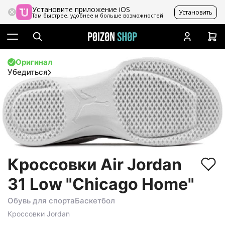
Установите приложение iOS
Установить
Там быстрее, удобнее и больше возможностей
Оригинал
Убедиться
Кроссовки Air Jordan
31 Low "Chicago Home"
Обувь для спорта
Баскетбол
Кроссовки
Jordan