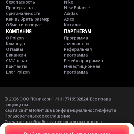
безопасность
Nike
Проверка на
New Balance
оригинальность
Adidas
Как выбрать размер
Asics
Обмен и возврат
Каталог
КОМПАНИЯ
ПАРТНЕРАМ
О Poizon
Программа
Команда
лояльности
Отзывы
Реферальная
Вакансии
программа
СМИ о нас
Ресейл программа
Контакты
Инвестиционная
Блог Poizon
программа
©
2026
ООО “Юникорн” ИНН 7716992824. Все права
защищены.
Карта сайта
Политика конфиденциальности
Оферта
Пользовательское соглашение
Согласие на обработку персональных данных
Согласие на получение рекламных рассылок