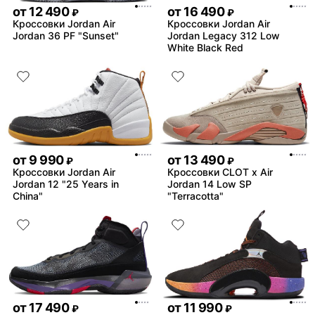
от
12 490
от
16 490
₽
₽
Кроссовки Jordan Air
Кроссовки Jordan Air
Jordan 36 PF "Sunset"
Jordan Legacy 312 Low
White Black Red
от
9 990
от
13 490
₽
₽
Кроссовки Jordan Air
Кроссовки CLOT x Air
Jordan 12 "25 Years in
Jordan 14 Low SP
China"
"Terracotta"
от
17 490
от
11 990
₽
₽