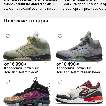
амортизация
Комментарий:
В
Большемерят
Коммента
целом не плохой вариант, но за
в восторге, пришлось ост
стоимость этих кроссовок
первые на вырост , перез
множество других более хороших
новые поменьше. Нарядные
Похожие товары
баскетбольных кроссовок
красивые.
от
16 990
от
18 490
₽
₽
Кроссовки Jordan Air
Кроссовки Jordan Air
Jordan 5 Retro "Jade"
Jordan 5 Retro "Green Bean"