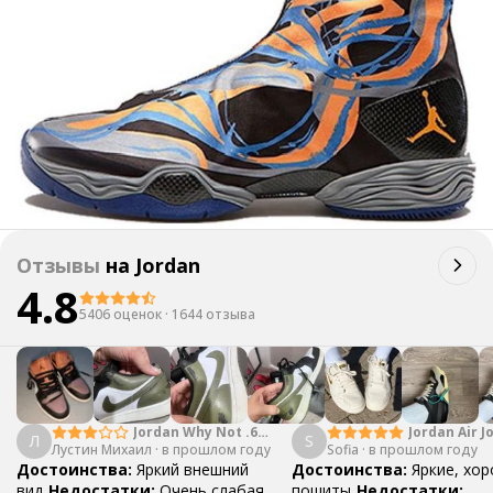
Отзывы
на
Jordan
4.8
5406 оценок
·
1644 отзыва
Jordan Why Not .6
Jordan Air J
Л
S
Лустин Михаил
"Bright Crimson" PF
·
в прошлом году
Sofia
·
в прошлом году
Mid SE "Tur
Достоинства:
Яркий внешний
Достоинства:
Яркие, хо
вид
Недостатки:
Очень слабая
пошиты
Недостатки: