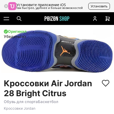
Установите приложение iOS
Установить
Там быстрее, удобнее и больше возможностей
Оригинал
Убедиться
Кроссовки Air Jordan
28 Bright Citrus
Обувь для спорта
Баскетбол
Кроссовки
Jordan