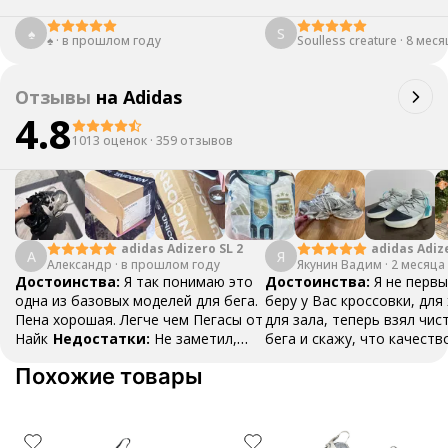
♠
S
♠️
·
в прошлом году
Soulless creature
·
8 меся
Отзывы
на
Adidas
4.8
1013 оценок
·
359 отзывов
adidas Adizero SL 2
adidas Adiz
А
Я
Александр
·
в прошлом году
Якунин Вадим
Boston 13
·
2 месяца
Достоинства:
Я так понимаю это
Достоинства:
Я не первы
одна из базовых моделей для бега.
беру у Вас кроссовки, для
Пена хорошая. Легче чем Пегасы от
для зала, теперь взял чис
Найк
Недостатки:
Не заметил,
бега и скажу, что качеств
пока все хорошо
Комментарий:
буду и дальше делать зак
Похожие товары
Тренируюсь две недели, ничего не
спасибо!!!
Недостатки:
натерло
Нету
Комментарий:
Ого
советую, хорошее качест
товара!!!