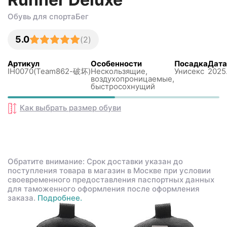
Обувь для спорта
Бег
5.0
(
2
)
Артикул
Особенности
Посадка
Дата
IH0070(Team862-破坏)
Нескользящиe,
Унисекс
2025
воздухопроницаемые,
быстросохнущий
Как выбрать размер
обуви
Обратите внимание: Срок доставки указан до
поступления товара в магазин в Москве при условии
своевременного предоставления паспортных данных
для таможенного оформления после оформления
заказа.
Подробнее.