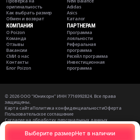
Проверка на
New Balance
оригинальность
Adidas
Как выбрать размер
Asics
Обмен и возврат
Каталог
КОМПАНИЯ
ПАРТНЕРАМ
О Poizon
Программа
Команда
лояльности
Отзывы
Реферальная
Вакансии
программа
СМИ о нас
Ресейл программа
Контакты
Инвестиционная
Блог Poizon
программа
©
2026
ООО “Юникорн” ИНН 7716992824. Все права
защищены.
Карта сайта
Политика конфиденциальности
Оферта
Пользовательское соглашение
Согласие на обработку персональных данных
Согласие на получение рекламных рассылок
Выберите размер
Нет в наличии