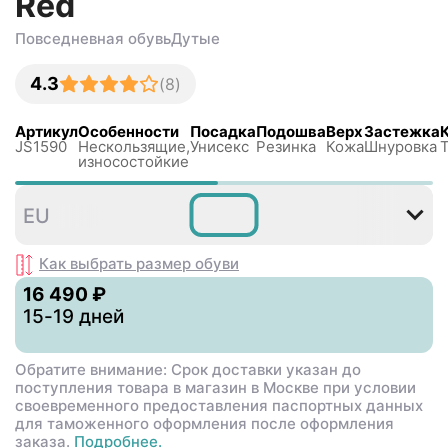
Red
Повседневная обувь
Дутые
4.3
(
8
)
Артикул
Особенности
Посадка
Подошва
Верх
Застежка
JS1590
Нескользящиe,
Унисекс
Резинка
Кожа
Шнуровка
износостойкие
35⅔
36
36⅔
37⅓
38
EU
Как выбрать размер
обуви
16 490 ₽
15-19 дней
Обратите внимание: Срок доставки указан до
поступления товара в магазин в Москве при условии
своевременного предоставления паспортных данных
для таможенного оформления после оформления
заказа.
Подробнее.