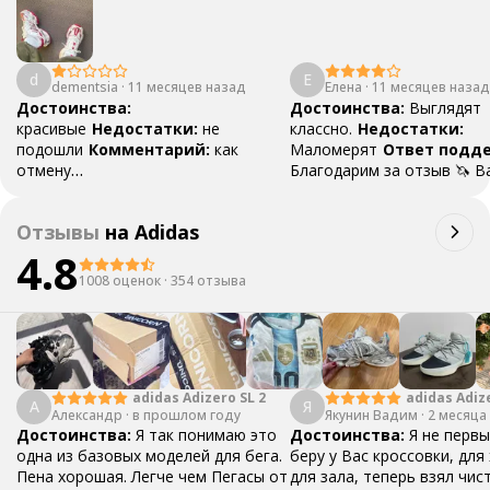
d
Е
dementsia
·
11 месяцев назад
Елена
·
11 месяцев назад
Достоинства:
Достоинства:
Выглядят
красивые
Недостатки:
не
классно.
Недостатки:
подошли
Комментарий:
как
Маломерят
Ответ подд
отмену
Благодарим за отзыв 🦄 
сделать
Ответ поддержки:
обратная связь поможет 
Благодарим за отзыв, ваша
покупателям сделать вер
Отзывы
на
Adidas
обратная связь поможет
выбор! Если у вас возник
покупателям сделать правильный
4.8
вопросы в выборе размера
выбор🦄 Если товар не подошел,
обращайтесь в чат поддер
1008 оценок
·
354 отзыва
мы рады помочь с его реализацией
товар не подошел, воспол
через наш сервис! Напишите в
услугой повторной продаж
поддержку @unicorn_go_bot,
Пишите в @unicorn_go_bot
оператор расскажет вам
оператор расскажет подр
подробнее об услуге реализации
ответит на все вопросы
adidas Adizero SL 2
adidas Adiz
А
Я
Александр
·
в прошлом году
Якунин Вадим
Boston 13
·
2 месяца
Достоинства:
Я так понимаю это
Достоинства:
Я не первы
одна из базовых моделей для бега.
беру у Вас кроссовки, для
Пена хорошая. Легче чем Пегасы от
для зала, теперь взял чис