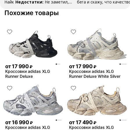
Найк
Недостатки:
Не заметил,
бега и скажу, что качеств
пока все хорошо
Комментарий:
буду и дальше делать зак
Похожие товары
Тренируюсь две недели, ничего не
спасибо!!!
Недостатки:
натерло
Нету
Комментарий:
Ого
советую, хорошее качест
товара!!!
от
17 990
от
17 990
₽
₽
Кроссовки adidas XLG
Кроссовки adidas XLG
Runner Deluxe
Runner Deluxe White Silver
от
16 990
от
17 490
₽
₽
Кроссовки adidas XLG
Кроссовки adidas XLG