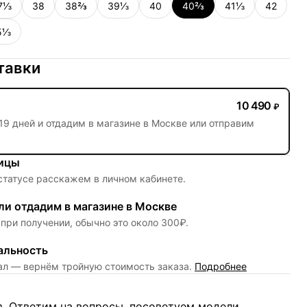
7⅓
38
38⅔
39⅓
40
40⅔
41⅓
42
5⅓
тавки
10 490
₽
19 дней
и отдадим в магазине в Москве или отправим
ницы
 статусе расскажем в личном кабинете.
и отдадим в магазине в Москве
при получении, обычно это около 300₽.
альность
нал — вернём тройную стоимость заказа.
Подробнее
m. Ответим на вопросы, посоветуем модели,