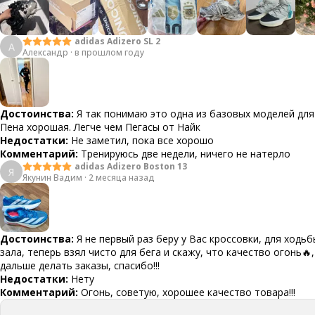
adidas Adizero SL 2
А
Александр
·
в прошлом году
Достоинства:
Я так понимаю это одна из базовых моделей для
Пена хорошая. Легче чем Пегасы от Найк
Недостатки:
Не заметил, пока все хорошо
Комментарий:
Тренируюсь две недели, ничего не натерло
adidas Adizero Boston 13
Я
Якунин Вадим
·
2 месяца назад
Достоинства:
Я не первый раз беру у Вас кроссовки, для ходьб
зала, теперь взял чисто для бега и скажу, что качество огонь🔥,
дальше делать заказы, спасибо!!!
Недостатки:
Нету
Комментарий:
Огонь, советую, хорошее качество товара!!!