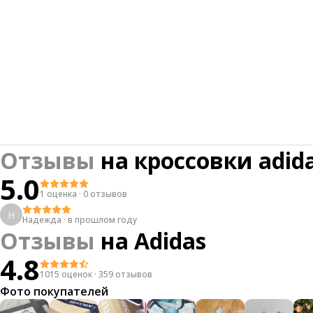
Отзывы
на
кроссовки adid
5.0
1 оценка
·
0 отзывов
Н
Надежда
·
в прошлом году
Отзывы
на
Adidas
4.8
1015 оценок
·
359 отзывов
Фото покупателей