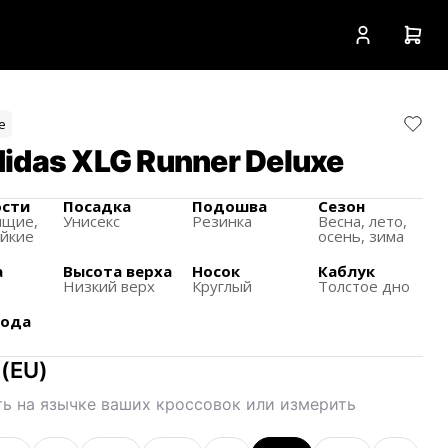
е
idas XLG Runner Deluxe
ости
Посадка
Подошва
Сезон
ящиe,
Унисекс
Резинка
Весна, лето,
ойкие
осень, зима
а
Высота верха
Носок
Каблук
а
Низкий верх
Круглый
Толстое дно
хода
(
EU
)
ь на язычке ваших кроссовок или измерить