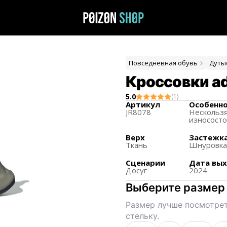
Повседневная обувь
Дуты
Кроссовки ad
5.0
(
1
)
Артикул
Особенн
JR8078
Нескольз
износост
Верх
Застежк
Ткань
Шнуровк
Сценарии
Дата вы
Досуг
2024
Выберите размер
Размер лучше посмотрет
стельку.