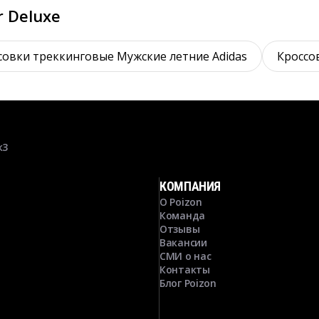
r Deluxe
совки треккинговые Мужские летние Adidas
Кроссо
к3
КОМПАНИЯ
О Poizon
Команда
Отзывы
Вакансии
СМИ о нас
Контакты
Блог Poizon