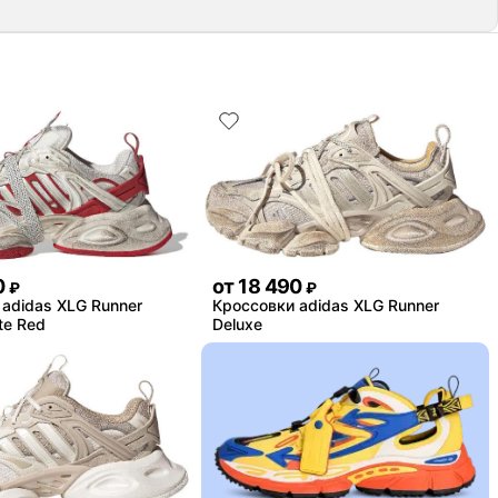
0
от
18 490
₽
₽
adidas XLG Runner
Кроссовки adidas XLG Runner
te Red
Deluxe