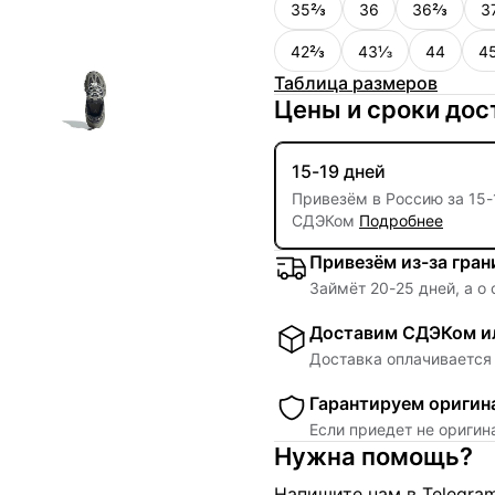
35⅔
36
36⅔
3
42⅔
43⅓
44
4
Таблица размеров
Цены и сроки дос
15-19 дней
Привезём в Россию за
15
-
СДЭКом
Подробнее
Привезём из-за гра
Займёт
20
-
25
дней, а о
Доставим СДЭКом ил
Доставка оплачивается 
Гарантируем оригин
Если приедет не ориги
Нужна помощь?
Напишите нам в Telegra