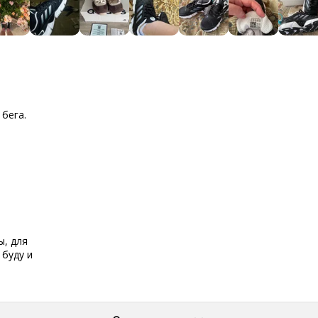
 бега.
ы, для
 буду и