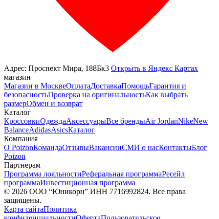
Адрес: Проспект Мира, 188Бк3
Открыть в Яндекс Картах
магазин
Магазин в Москве
Оплата
Доставка
Помощь
Гарантия и
безопасность
Проверка на оригинальность
Как выбрать
размер
Обмен и возврат
Каталог
Кроссовки
Одежда
Аксессуары
Все бренды
Air Jordan
Nike
New
Balance
Adidas
Asics
Каталог
Компания
О Poizon
Команда
Отзывы
Вакансии
СМИ о нас
Контакты
Блог
Poizon
Партнерам
Программа лояльности
Реферальная программа
Ресейл
программа
Инвестиционная программа
©
2026
ООО “Юникорн” ИНН 7716992824. Все права
защищены.
Карта сайта
Политика
конфиденциальности
Оферта
Пользовательское