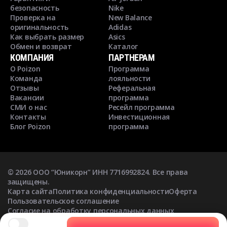
безопасность
Nike
Проверка на
New Balance
оригинальность
Adidas
Как выбрать размер
Asics
Обмен и возврат
Каталог
КОМПАНИЯ
ПАРТНЕРАМ
О Poizon
Программа
Команда
лояльности
Отзывы
Реферальная
Вакансии
программа
СМИ о нас
Ресейл программа
Контакты
Инвестиционная
Блог Poizon
программа
©
2026
ООО “Юникорн” ИНН 7716992824. Все права
защищены.
Карта сайта
Политика конфиденциальности
Оферта
Пользовательское соглашение
Согласие на обработку персональных данных
Согласие на получение рекламных рассылок