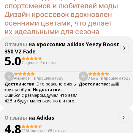
спортсменов и любителей моды
Дизайн кроссовок вдохновлен
осенними цветами, что делает
их идеальными для сезона
Отзывы
на
кроссовки adidas Yeezy Boost
350 V2 Fade
5.0
7 оценок
·
2 отзыва
A

Alexander
·
в прошлом году
𝓜𝓪𝓻𝓲𝒂
·
в прошлом году
Достоинства:
Это реально очень
Достоинства:
🙏🏽
крутая обувь
Недостатки:
Ошибся с размером,думал что взял
42.5 и будут маленькие,но в итоге
получилось что взял самый раз😂
Комментарий:
Спасибо,товар
Отзывы
на
Adidas
оригинальный,за хорошую цену.. Я
доволен
4.8
3361 оценка
·
1051 отзыв