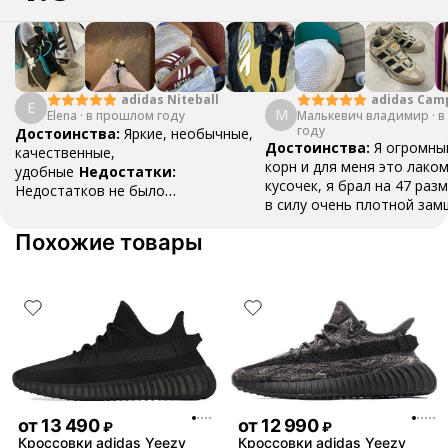
adidas Cam
adidas Niteball
E
М
Малькевич владимир
·
в
Elena
·
в прошлом году
году
Достоинства:
Яркие, необычные,
Достоинства:
Я огромны
качественные,
корн и для меня это лако
удобные
Недостатки:
кусочек, я брал на 47 разм
Недостатков не было
в силу очень плотной зам
обнаружено
Комментарий:
Очень
разносить , вещь как для
удобные, пришли быстро, хорошо
Похожие товары
топ , наклейки ,шнурки и 
упаковано
все в коробке .Это классн
даже не смотря на свою ц
стоит того
Недостатки:
замша , это все ,но это в
времени
Комментарий:
фанатов это пушка , бери
пожалеете
от
13 490
от
12 990
₽
₽
Кроссовки adidas Yeezy
Кроссовки adidas Yeezy