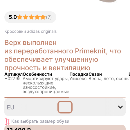
5.0
(
7
)
Кроссовки
adidas originals
Верх выполнен
из переработанного Primeknit, что
обеспечивает улучшенную
прочность и вентиляцию
Артикул
Особенности
Посадка
Сезон
H02795
Амортизируют удары,
Унисекс
Весна, лето, осень
нескользящиe,
износостойкие,
воздухопроницаемые
36
36⅔
37⅓
38
38⅔
EU
Как выбрать размер
обуви