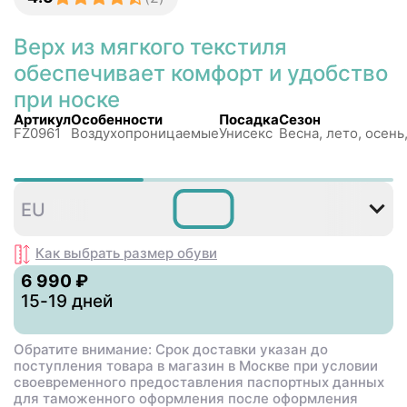
Верх из мягкого текстиля
обеспечивает комфорт и удобство
при носке
Артикул
Особенности
Посадка
Сезон
FZ0961
Воздухопроницаемые
Унисекс
Весна, лето, осень
36
36⅔
37⅓
38
38⅔
EU
Как выбрать размер
обуви
6 990 ₽
15-19 дней
Обратите внимание: Срок доставки указан до
поступления товара в магазин в Москве при условии
своевременного предоставления паспортных данных
для таможенного оформления после оформления