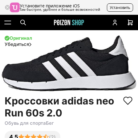
Установите приложение iOS
Установить
Там быстрее, удобнее и больше возможностей
Оригинал
Убедиться
Кроссовки adidas neo
Run 60s 2.0
Обувь для спорта
Бег
4.5
(
2
)