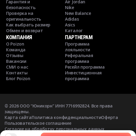
Гарантия и
Air Jordan
безопасность
Nike
Проверка на
New Balance
оригинальность
Adidas
Как выбрать размер
Asics
Обмен и возврат
Каталог
КОМПАНИЯ
ПАРТНЕРАМ
О Poizon
Программа
Команда
лояльности
Отзывы
Реферальная
Вакансии
программа
СМИ о нас
Ресейл программа
Контакты
Инвестиционная
Блог Poizon
программа
©
2026
ООО “Юникорн” ИНН 7716992824. Все права
защищены.
Карта сайта
Политика конфиденциальности
Оферта
Пользовательское соглашение
Согласие на обработку персональных данных
Согласие на получение рекламных рассылок