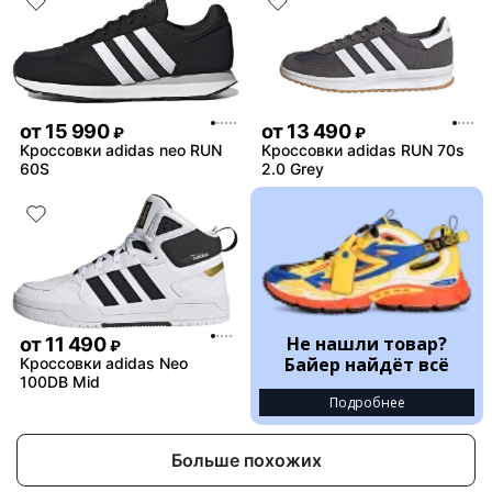
от
15 990
от
13 490
₽
₽
Кроссовки adidas neo RUN
Кроссовки adidas RUN 70s
60S
2.0 Grey
Не нашли товар?
от
11 490
₽
Байер найдёт всё
Кроссовки adidas Neo
100DB Mid
Подробнее
Больше похожих