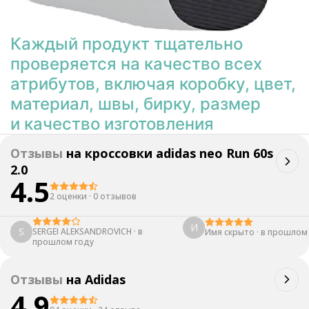
Каждый продукт тщательно
проверяется на качество всех
атрибутов, включая коробку, цвет,
материал, швы, бирку, размер
и качество изготовления
Отзывы
на
кроссовки adidas neo Run 60s
2.0
4.5
2 оценки
·
0 отзывов
И
S
SERGEI ALEKSANDROVICH
·
в
Имя скрыто
·
в прошлом
прошлом году
Отзывы
на
Adidas
4.9