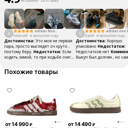
94 оценки
·
24 отзыва
adidas Neo
adidas neo 
А
D
Алексей
·
в прошлом году
Crazychaos 1.0
Daniil
·
в прошлом году
Storm
Достоинства:
Это моя не первая
Достоинства:
Хорошо
пара, просто выглядят оч круто ,
упаковано
Недостатки:
поэтому беру.
Недостатки:
Если
Недостатков нет
Коммен
ходить зимой, то при ходьбе снег
Выкуп был долгим , но са
от подошвы чуток залетает во
доставка пришла быстро ,
внутренню часть кроссовка/ноги Да
подарок положили носки 
Похожие товары
и летом так же, только мелкие
качестве маленького бону
камушки и песок залетают. Так что
обязательно закажу еще 
в идеале ходить по чистому
асфальту
Комментарий:
Было бы
здорово, если про доставку писали
бы отдельно. Думал, что входит в
стоимость, но нет :(
от
14 990
от
14 490
₽
₽