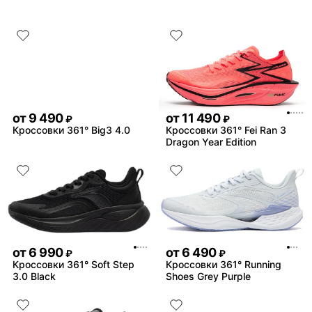
и стильные🔥🔥🔥
Ответ поддержки:
Благ
отзыв 🦄Небольшие следы
действительно могут быт
моделях, это не является
или дефектом товара. Так
скажется на оригинальнос
его эксплуатации ❤️
от
9 490
от
11 490
₽
₽
Кроссовки 361° Big3 4.0
Кроссовки 361° Fei Ran 3
Dragon Year Edition
от
6 990
от
6 490
₽
₽
Кроссовки 361° Soft Step
Кроссовки 361° Running
3.0 Black
Shoes Grey Purple