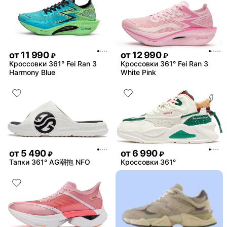
от
11 990
от
12 990
₽
₽
Кроссовки 361° Fei Ran 3
Кроссовки 361° Fei Ran 3
Harmony Blue
White Pink
от
5 490
от
6 990
₽
₽
Тапки 361° AG潮拖 NFO
Кроссовки 361°