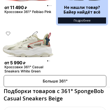
Не нашли товар?
от
11 490
₽
Байер найдёт всё
Кроссовки 361° Feibiao Pink
Подробнее
от
5 990
₽
Кроссовки 361° Casual
Sneakers White Green
Больше 361°
Подборки товаров с 361° SpongeBob
Casual Sneakers Beige