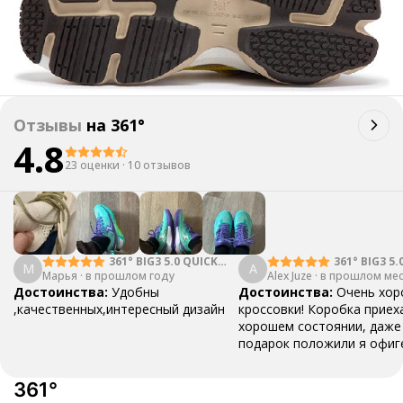
Отзывы
на
361°
4.8
23 оценки
·
10 отзывов
361° BIG3 5.0 QUICK
361° BIG3 5.
М
A
Марья
·
в прошлом году
PRO
Alex Juze
·
в прошлом ме
Достоинства:
Удобны
Достоинства:
Очень хо
,качественных,интересный дизайн
кроссовки! Коробка приех
хорошем состоянии, даже 
подарок положили я офиг
этого😅
Недостатки:
То
виден клей сверху(
Комме
361°
Советую кроссовки, очен