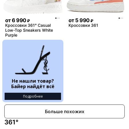
или дефектом товара. Так
скажется на оригинальнос
его эксплуатации ❤️
от
6 990
от
5 990
₽
₽
Кроссовки 361° Casual
Кроссовки 361
Low-Top Sneakers White
Purple
Не нашли товар?
Байер найдёт всё
Подробнее
Больше похожих
361°