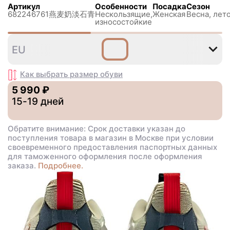
Артикул
Особенности
Посадка
Сезон
682246761燕麦奶淡石青
Нескользящиe,
Женская
Весна, лето
износостойкие
35
36
37
38
39
40
EU
Как выбрать размер
обуви
5 990 ₽
15-19 дней
Обратите внимание: Срок доставки указан до
поступления товара в магазин в Москве при условии
своевременного предоставления паспортных данных
для таможенного оформления после оформления
заказа.
Подробнее.