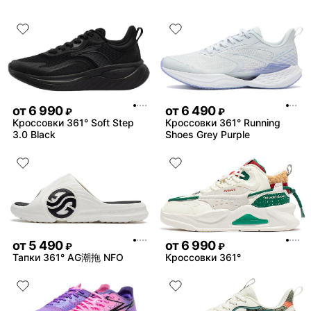
от
6 990
от
6 490
₽
₽
Кроссовки 361° Soft Step
Кроссовки 361° Running
3.0 Black
Shoes Grey Purple
от
5 490
от
6 990
₽
₽
Тапки 361° AG潮拖 NFO
Кроссовки 361°