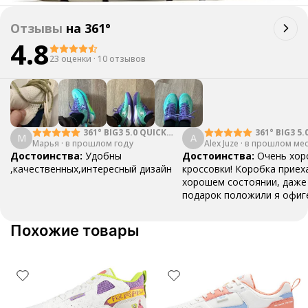
Отзывы
на
361°
4.8
23 оценки
·
10 отзывов
361° BIG3 5.0 QUICK
361° BIG3 5.
М
A
Марья
·
в прошлом году
PRO
Alex Juze
·
в прошлом ме
Достоинства:
Удобны
Достоинства:
Очень хо
,качественных,интересный дизайн
кроссовки! Коробка приех
хорошем состоянии, даже 
подарок положили я офиг
этого😅
Недостатки:
То
виден клей сверху(
Комме
Похожие товары
Советую кроссовки, очен
и стильные🔥🔥🔥
Ответ поддержки:
Благ
отзыв 🦄Небольшие следы
действительно могут быт
моделях, это не является