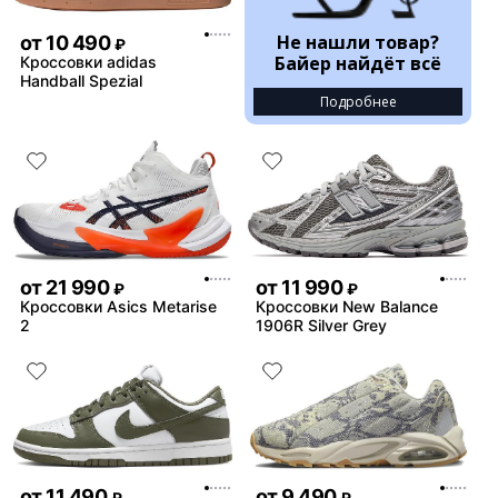
Не нашли товар?
от
10 490
₽
Байер найдёт всё
Кроссовки adidas
Handball Spezial
Подробнее
от
21 990
от
11 990
₽
₽
Кроссовки Asics Metarise
Кроссовки New Balance
2
1906R Silver Grey
от
11 490
от
9 490