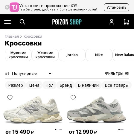
Установите приложение iOS
Установить
Там быстрее, удобнее и больше возможностей
Главная
Кроссовки
Кроссовки
Мужские
Женские
Jordan
Nike
New Balan
кроссовки
кроссовки
Фильтры
Размер
Цена
Пол
Бренд
В наличии
Все товары
от
15 490
от
12 990
₽
₽