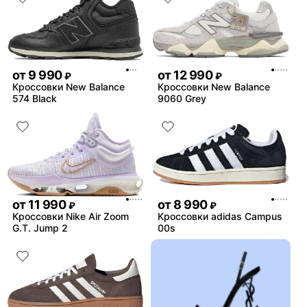
от
9 990
от
12 990
₽
₽
Кроссовки New Balance
Кроссовки New Balance
574 Black
9060 Grey
от
11 990
от
8 990
₽
₽
Кроссовки Nike Air Zoom
Кроссовки adidas Campus
G.T. Jump 2
00s