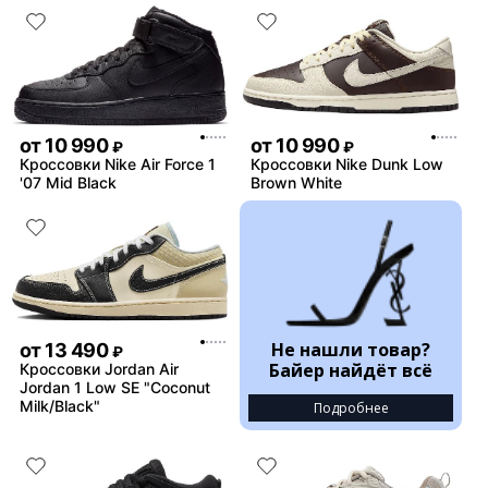
от
10 990
от
10 990
₽
₽
Кроссовки Nike Air Force 1
Кроссовки Nike Dunk Low
'07 Mid Black
Brown White
Не нашли товар?
от
13 490
₽
Байер найдёт всё
Кроссовки Jordan Air
Jordan 1 Low SE "Coconut
Milk/Black"
Подробнее