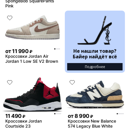
SpongeBob SquarePants
Pink
Не нашли товар?
от
11 990
₽
Байер найдёт всё
Кроссовки Jordan Air
Jordan 1 Low SE V2 Brown
Подробнее
11 490
от
8 990
₽
₽
Кроссовки Jordan
Кроссовки New Balance
Courtside 23
574 Legacy Blue White