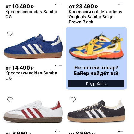
от
10 490
от
23 490
₽
₽
Кроссовки adidas Samba
Кроссовки notitle x adidas
OG
Originals Samba Beige
Brown Black
Не нашли товар?
от
14 490
₽
Байер найдёт всё
Кроссовки adidas Samba
OG
Подробнее
от
8 990
от
8 990
₽
₽