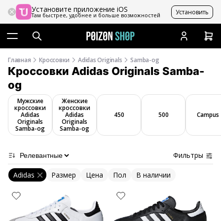
Установите приложение iOS
Установить
Там быстрее, удобнее и больше возможностей
Главная
Кроссовки
Adidas Originals
Samba-og
Кроссовки Adidas Originals Samba-
og
Мужские
Женские
кроссовки
кроссовки
Adidas
Adidas
450
500
Campus
Originals
Originals
Samba-og
Samba-og
Фильтры
Adidas
Размер
Цена
Пол
В наличии