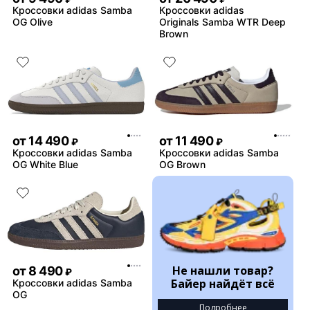
Кроссовки adidas Samba
Кроссовки adidas
OG Olive
Originals Samba WTR Deep
Brown
от
14 490
от
11 490
₽
₽
Кроссовки adidas Samba
Кроссовки adidas Samba
OG White Blue
OG Brown
Не нашли товар?
от
8 490
₽
Байер найдёт всё
Кроссовки adidas Samba
OG
Подробнее