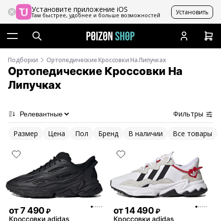
Установите приложение iOS
Установить
Там быстрее, удобнее и больше возможностей
Подборки
Ортопедические Кроссовки На Липучках
Ортопедические Кроссовки На
Липучках
Фильтры
Размер
Цена
Пол
Бренд
В наличии
Все товары
от
7 490
от
14 490
₽
₽
Кроссовки adidas
Кроссовки adidas