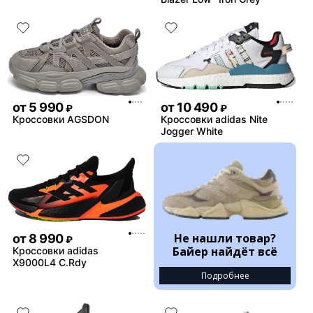
от
5 990
от
10 490
₽
₽
Кроссовки AGSDON
Кроссовки adidas Nite
Jogger White
Не нашли товар?
от
8 990
₽
Байер найдёт всё
Кроссовки adidas
X9000L4 C.Rdy
Подробнее