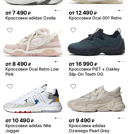
от
7 490
от
12 490
₽
₽
Кроссовки adidas Ozelia
Кроссовки Ocai 001 Retro
от
8 490
от
16 990
₽
₽
Кроссовки Ocai Retro Low
Кроссовки PIET x Oakley
Pink
Slip-On Teeth OG
от
10 490
от
9 490
₽
₽
Кроссовки adidas Nite
Кроссовки adidas
Jogger
Ozweego Pearl Grey