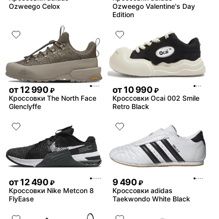
Ozweego Celox
Ozweego Valentine's Day
Edition
от
12 990
от
10 990
₽
₽
Кроссовки The North Face
Кроссовки Ocai 002 Smile
Glenclyffe
Retro Black
от
12 490
9 490
₽
₽
Кроссовки Nike Metcon 8
Кроссовки adidas
FlyEase
Taekwondo White Black