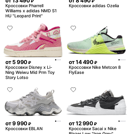
от
13 490
от
8 490
₽
₽
Кроссовки Pharrell
Кроссовки adidas Ozelia
Williams x adidas NMD S1
HU "Leopard Print"
от
5 990
от
14 490
₽
₽
Кроссовки Disney x Li-
Кроссовки Nike Metcon 8
Ning Weiwu Mid Prm Toy
FlyEase
Story Lotso
от
9 990
от
12 990
₽
₽
Кроссовки EBLAN
Кроссовки Sacai x Nike
Blazer Low "Iron Grey"