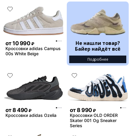
Не нашли товар?
от
10 990
₽
Байер найдёт всё
Кроссовки adidas Campus
00s White Beige
Подробнее
от
8 490
от
8 990
₽
₽
Кроссовки adidas Ozelia
Кроссовки OLD ORDER
Skater 001 Og Sneaker
Series