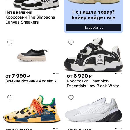
Не нашли товар?
Нет в наличии
Байер найдёт всё
Кроссовки The Simpsons
Canvas Sneakers
Подробнее
от
7 990
от
6 990
₽
₽
Зимние ботинки Angelmix
Кроссовки Champion
Essentials Low Black White