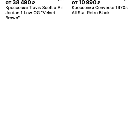
от
38 490
от
10 990
₽
₽
Кроссовки Travis Scott x Air
Кроссовки Converse 1970s
Jordan 1 Low OG "Velvet
All Star Retro Black
Brown"
от
8 490
от
9 490
₽
₽
Кроссовки adidas Ozweego
Кроссовки Nike Air Monarch
Celox
4 White Navy
Не нашли товар?
от
10 490
₽
Байер найдёт всё
Кроссовки New Balance
1906R White Grey