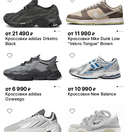
от
21 490
от
11 990
₽
₽
Кроссовки adidas Orketro
Кроссовки Nike Dunk Low
Black
"Velcro Tongue" Brown
от
6 990
от
10 990
₽
₽
Кроссовки adidas
Кроссовки New Balance
Ozweego