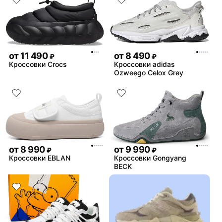
от
11 490
от
8 490
₽
₽
Кроссовки Crocs
Кроссовки adidas
Ozweego Celox Grey
от
8 990
от
9 990
₽
₽
Кроссовки EBLAN
Кроссовки Gongyang
BECK