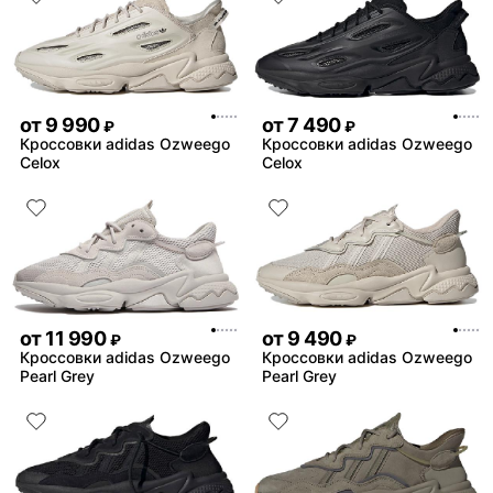
замша , это все ,но это в
времени
Комментарий:
фанатов это пушка , бери
пожалеете
от
9 990
от
7 490
₽
₽
Кроссовки adidas Ozweego
Кроссовки adidas Ozweego
Celox
Celox
от
11 990
от
9 490
₽
₽
Кроссовки adidas Ozweego
Кроссовки adidas Ozweego
Pearl Grey
Pearl Grey