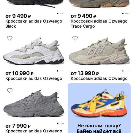
от
9 490
от
9 490
₽
₽
Кроссовки adidas Ozweego
Кроссовки adidas Ozweego
Black
Trace Cargo
от
10 990
от
13 990
₽
₽
Кроссовки adidas Ozweego
Кроссовки adidas Ozweego
Не нашли товар?
от
7 990
₽
Байер найдёт всё
Кроссовки adidas Ozweego