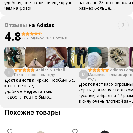
удобная, цвет в жизни еще круче ,
написано 28, но приехали 
чем на фото!
размер больше,
обидно
Комментарий:
О
оправдались, правда когд
Отзывы
на
Adidas
стоял как в ластах, разме
4.8
большой, хотя заказал вс
поправильно
3365 оценок
·
1051 отзыв
adidas Cam
adidas Niteball
E
М
Малькевич владимир
·
в
Elena
·
в прошлом году
году
Достоинства:
Яркие, необычные,
Достоинства:
Я огромны
качественные,
корн и для меня это лако
удобные
Недостатки:
кусочек, я брал на 47 разм
Недостатков не было
в силу очень плотной зам
обнаружено
Комментарий:
Очень
разносить , вещь как для
удобные, пришли быстро, хорошо
Похожие товары
топ , наклейки ,шнурки и 
упаковано
все в коробке .Это классн
даже не смотря на свою ц
стоит того
Недостатки: