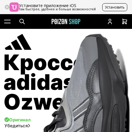
Установите приложение iOS
Установить
Там быстрее, удобнее и больше возможностей
Кроссовки
adidas
Ozweego
Оригинал
Убедиться