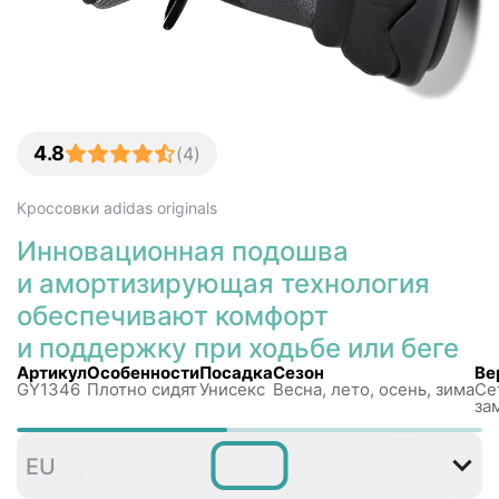
4.8
(
4
)
Кроссовки
adidas originals
Инновационная подошва
и амортизирующая технология
обеспечивают комфорт
и поддержку при ходьбе или беге
Артикул
Особенности
Посадка
Сезон
Ве
GY1346
Плотно сидят
Унисекс
Весна, лето, осень, зима
Се
за
35⅔
36
36⅔
37⅓
38
EU