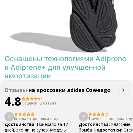
Оснащены технологиями Adiprene
и Adiprene+ для улучшенной
амортизации
Отзывы
на
кроссовки adidas Ozweego
4.8
4 оценки
·
2 отзыва
К
T
Ксюша
·
в прошлом году
Trawor
·
в прошлом году
Достоинства:
Приехало за 12
Достоинства:
Классные,
дней, это ли не супер! Модель
бомба
Недостатки:
Стел