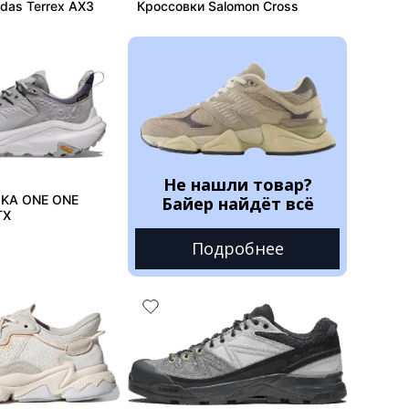
das Terrex AX3
Кроссовки Salomon Cross
Не нашли товар?
OKA ONE ONE
Байер найдёт всё
TX
Подробнее