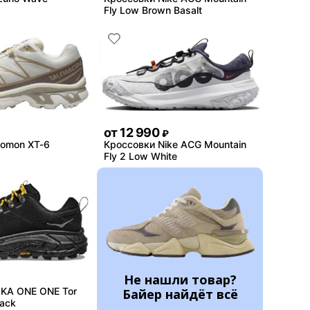
Fly Low Brown Basalt
от
12 990
₽
lomon XT-6
Кроссовки Nike ACG Mountain
Fly 2 Low White
Не нашли товар?
KA ONE ONE Tor
Байер найдёт всё
lack