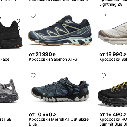
Lightning Z8
от
21 990
от
18 990
₽
₽
 Face
Кроссовки Salomon XT-6
Кроссовки Sa
от
10 990
от
16 490
₽
₽
ail SE
Кроссовки Merrell All Out Blaze
Кроссовки HO
Blue
Summit Blue B