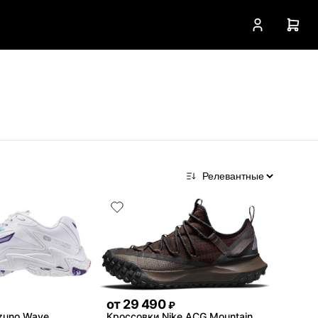
от
29 490
₽
zuno Wave
Кроссовки Nike ACG Mountain