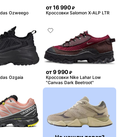
от
16 990
₽
idas Ozweego
Кроссовки Salomon X-ALP LTR
от
9 990
₽
idas Ozgaia
Кроссовки Nike Lahar Low
"Canvas Dark Beetroot"
Не нашли товар?