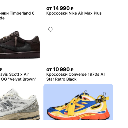
от
14 990
₽
инки Timberland 6
Кроссовки Nike Air Max Plus
ide
от
10 990
₽
₽
vis Scott x Air
Кроссовки Converse 1970s All
 OG "Velvet Brown"
Star Retro Black