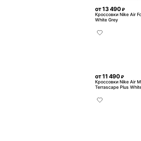
от
13 490
₽
Кроссовки Nike Air F
White Grey
от
11 490
₽
Кроссовки Nike Air 
Terrascape Plus Whit