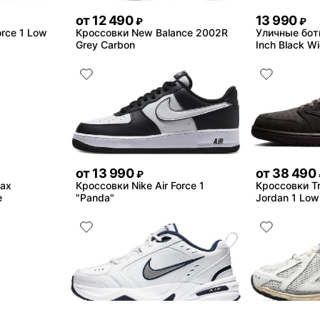
от
12 490
13 990
₽
₽
orce 1 Low
Кроссовки New Balance 2002R
Уличные бот
Grey Carbon
Inch Black W
от
13 990
от
38 490
₽
Max
Кроссовки Nike Air Force 1
Кроссовки Tra
e
"Panda"
Jordan 1 Low