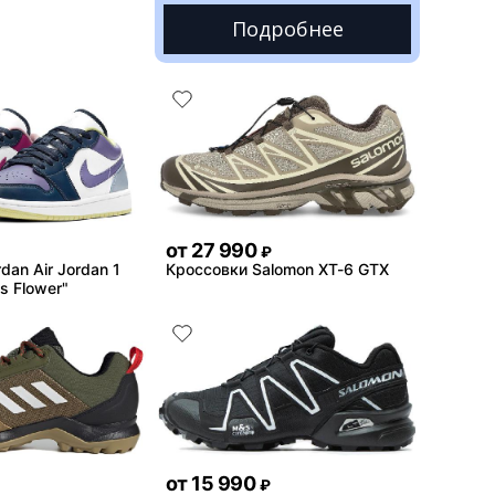
Подробнее
от
27 990
₽
dan Air Jordan 1
Кроссовки Salomon XT-6 GTX
s Flower"
от
15 990
₽