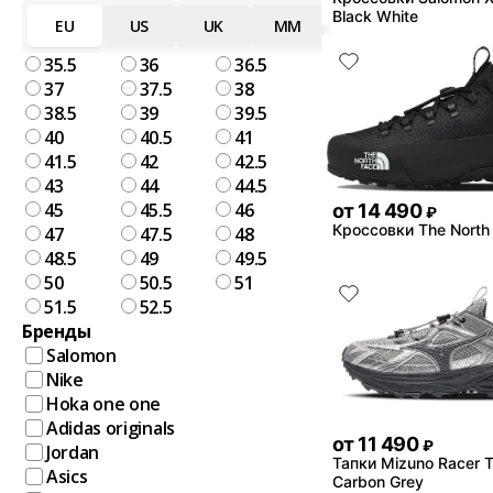
Black White
EU
US
UK
MM
35.5
36
36.5
37
37.5
38
38.5
39
39.5
40
40.5
41
41.5
42
42.5
43
44
44.5
45
45.5
46
от
14 490
₽
Кроссовки The North
47
47.5
48
48.5
49
49.5
50
50.5
51
51.5
52.5
Бренды
Salomon
Nike
Hoka one one
Adidas originals
от
11 490
₽
Jordan
Тапки Mizuno Racer Tr
Asics
Carbon Grey