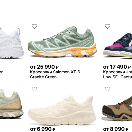
от
25 990
от
17 490
₽
₽
er
Кроссовки Salomon XT-6
Кроссовки Jor
Granite Green
Low SE "Cactu
от
6 990
от
8 990
₽
₽