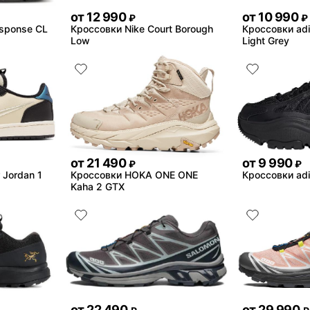
от
12 990
от
10 990
₽
₽
sponse CL
Кроссовки Nike Court Borough
Кроссовки ad
Low
Light Grey
от
21 490
от
9 990
₽
₽
 Jordan 1
Кроссовки HOKA ONE ONE
Кроссовки ad
Kaha 2 GTX
от
22 490
от
29 990