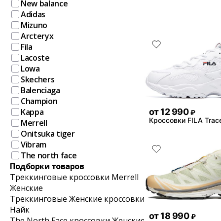
New balance
Adidas
Mizuno
Arcteryx
Fila
Lacoste
Lowa
Skechers
Balenciaga
Champion
от
12 990
Kappa
₽
Кроссовки FILA Trac
Merrell
Onitsuka tiger
Vibram
The north face
Подборки товаров
Треккинговые кроссовки Merrell
Женские
Треккинговые Женские кроссовки
Найк
от
18 990
₽
The North Face кроссовки Женские