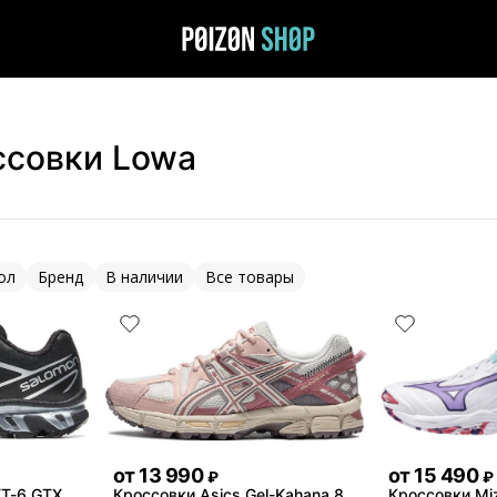
ссовки Lowa
ол
Бренд
В наличии
Все товары
от
13 990
от
15 490
₽
₽
XT-6 GTX
Кроссовки Asics Gel-Kahana 8
Кроссовки Mi