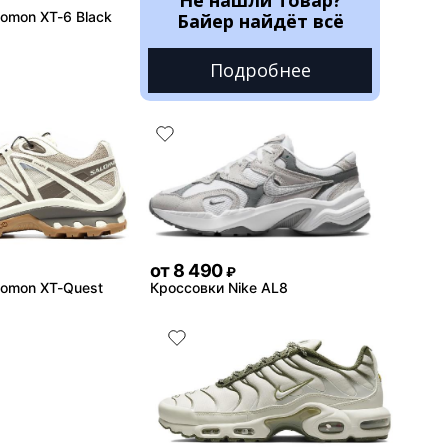
omon XT-6 Black
Байер найдёт всё
Подробнее
от
8 490
₽
lomon XT-Quest
Кроссовки Nike AL8