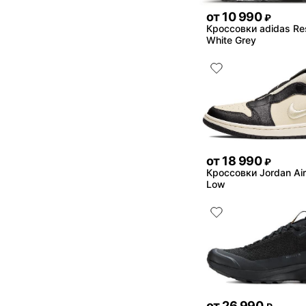
от
10 990
₽
Кроссовки adidas Re
White Grey
от
18 990
₽
Кроссовки Jordan Air
Low
от
26 990