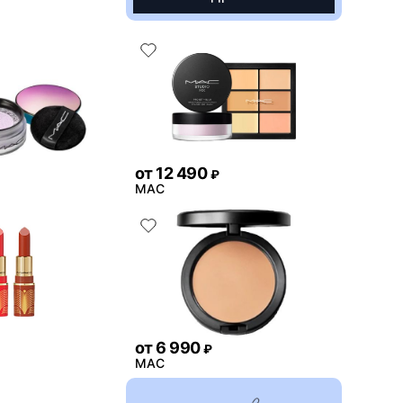
от
12 490
₽
MAC
от
6 990
₽
MAC