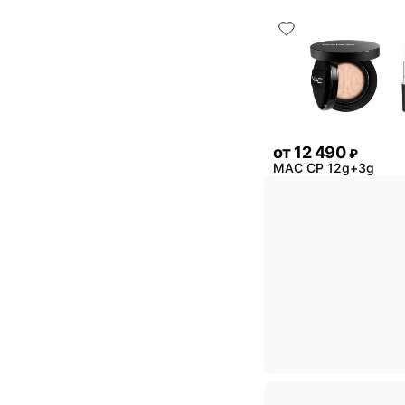
от
12 490
₽
MAC CP 12g+3g