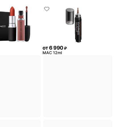
от
6 990
₽
MAC 12ml