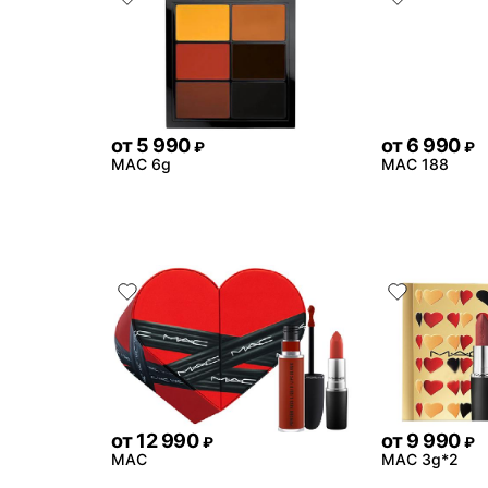
от
5 990
от
6 990
₽
₽
MAC 6g
MAC 188
от
12 990
от
9 990
₽
₽
MAC
MAC 3g*2