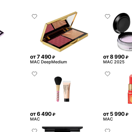
от
7 490
от
8 990
₽
₽
MAC DeepMedium
MAC 2025
от
6 490
от
5 990
₽
₽
MAC
MAC