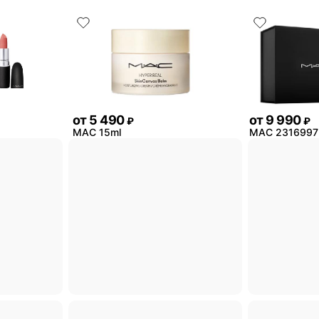
от
5 490
от
9 990
₽
₽
MAC 15ml
MAC 2316997