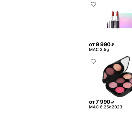
от
9 990
₽
MAC 3.5g
от
7 990
₽
MAC 6.25g2023