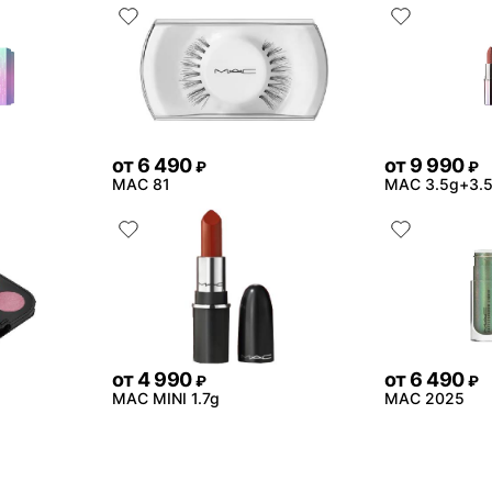
от
6 490
от
9 990
₽
₽
MAC 81
MAC 3.5g+3.
от
4 990
от
6 490
₽
₽
MAC MINI 1.7g
MAC 2025