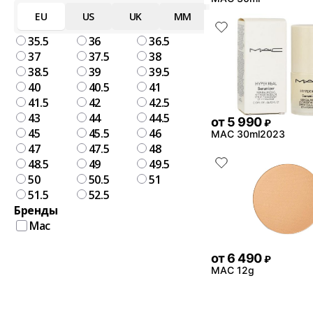
EU
US
UK
MM
35.5
36
36.5
37
37.5
38
38.5
39
39.5
40
40.5
41
41.5
42
42.5
43
44
44.5
от
5 990
₽
45
45.5
46
MAC 30ml2023
47
47.5
48
48.5
49
49.5
50
50.5
51
51.5
52.5
Бренды
Mac
от
6 490
₽
MAC 12g