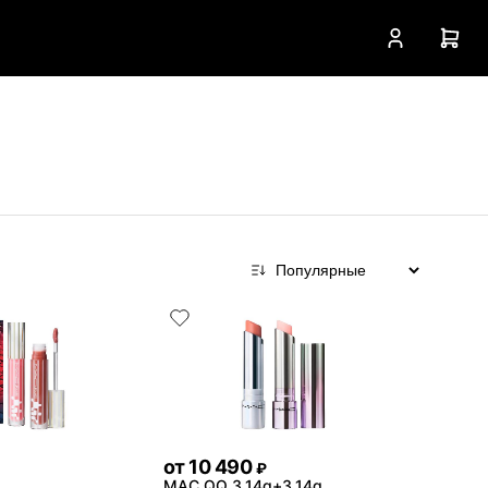
от
10 490
₽
MAC QQ 3.14g+3.14g