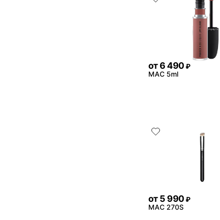
от
6 490
₽
MAC 5ml
от
5 990
₽
MAC 270S