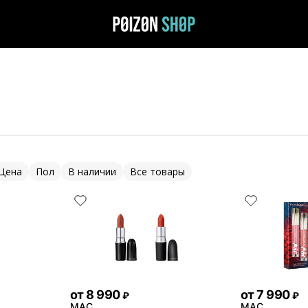
Цена
Пол
В наличии
Все товары
от
8 990
от
7 990
₽
₽
MAC
MAC