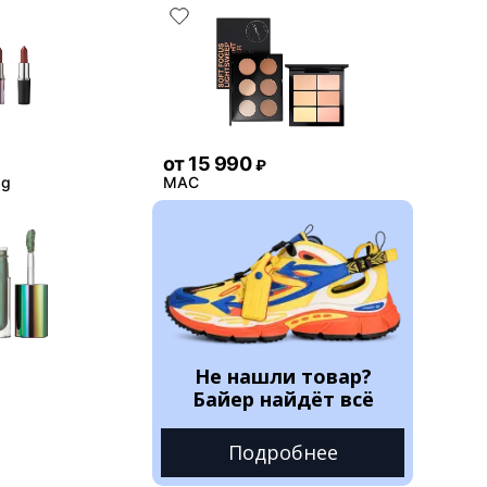
от
15 990
₽
5g
MAC
Не нашли товар?
Байер найдёт всё
Подробнее