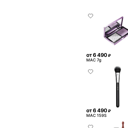
от
6 490
₽
MAC 7g
от
6 490
₽
MAC 159S