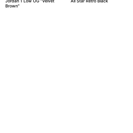
Jordan 1 Low OG "Velvet
All Star Retro Black
Brown"
от
8 490
от
9 490
₽
₽
Кроссовки adidas Ozweego
Кроссовки Nike Air Monarch
Celox
4 White Navy
Не нашли товар?
от
10 490
₽
Байер найдёт всё
Кроссовки New Balance
1906R White Grey
Подробнее