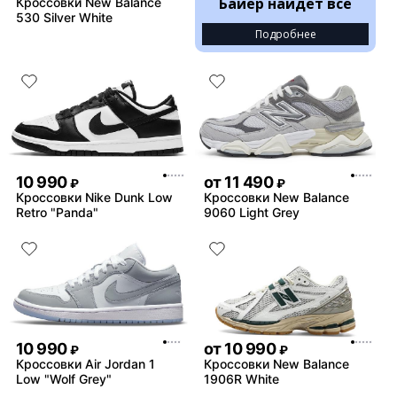
Байер найдёт всё
Кроссовки New Balance
530 Silver White
Подробнее
10 990
от
11 490
₽
₽
Кроссовки Nike Dunk Low
Кроссовки New Balance
Retro "Panda"
9060 Light Grey
10 990
от
10 990
₽
₽
Кроссовки Air Jordan 1
Кроссовки New Balance
Low "Wolf Grey"
1906R White