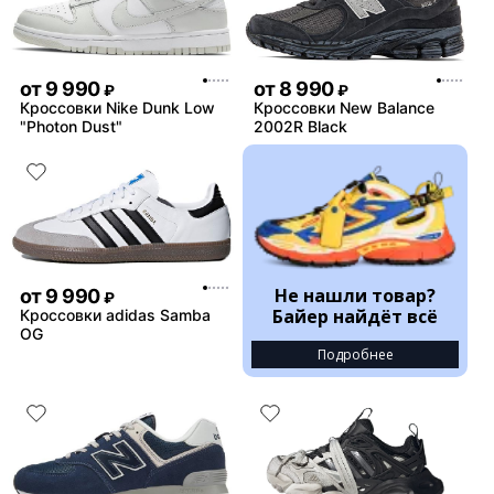
от
9 990
от
8 990
₽
₽
Кроссовки Nike Dunk Low
Кроссовки New Balance
"Photon Dust"
2002R Black
Не нашли товар?
от
9 990
₽
Байер найдёт всё
Кроссовки adidas Samba
OG
Подробнее