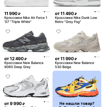
11 990
от
11 490
₽
₽
Кроссовки Nike Air Force 1
Кроссовки Nike Dunk Low
'07 "Triple White"
Retro "Grey Fog"
от
12 490
от
11 990
₽
₽
Кроссовки New Balance
Кроссовки New Balance
9060 Deep Grey
530 Beige
Не нашли товар?
от
9 990
₽