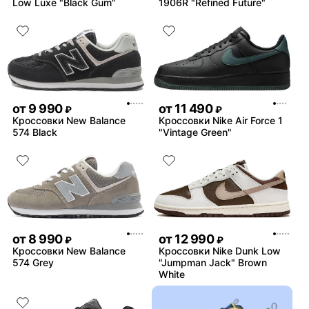
Low Luxe "Black Gum"
1906R "Refined Future"
от
9 990
от
11 490
₽
₽
Кроссовки New Balance
Кроссовки Nike Air Force 1
574 Black
"Vintage Green"
от
8 990
от
12 990
₽
₽
Кроссовки New Balance
Кроссовки Nike Dunk Low
574 Grey
"Jumpman Jack" Brown
White