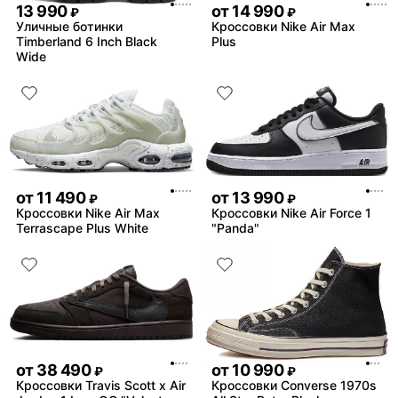
13 990
от
14 990
₽
₽
Уличные ботинки
Кроссовки Nike Air Max
Timberland 6 Inch Black
Plus
Wide
от
11 490
от
13 990
₽
₽
Кроссовки Nike Air Max
Кроссовки Nike Air Force 1
Terrascape Plus White
"Panda"
от
38 490
от
10 990
₽
₽
Кроссовки Travis Scott x Air
Кроссовки Converse 1970s